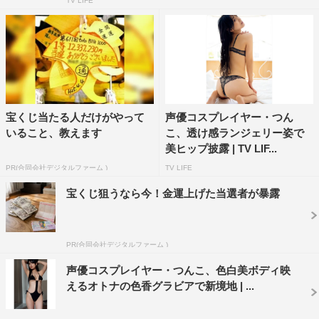
TV LIFE
宝くじ当たる人だけがやって
声優コスプレイヤー・つん
いること、教えます
こ、透け感ランジェリー姿で
美ヒップ披露 | TV LIF...
PR(合同会社デジタルファーム )
TV LIFE
宝くじ狙うなら今！金運上げた当選者が暴露
PR(合同会社デジタルファーム )
声優コスプレイヤー・つんこ、色白美ボディ映
えるオトナの色香グラビアで新境地 | ...