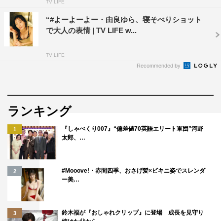
TV LIFE
“#よーよーよー・由良ゆら、寝そべりショット
で大人の表情 | TV LIFE w...
TV LIFE
Recommended by
ランキング
『しゃべくり007』“偏差値70英語エリート軍団”河野
1
太郎、…
#Mooove!・赤間四季、おさげ髪×ビキニ姿でスレンダ
2
ー美…
鈴木福が『おしゃれクリップ』に登場 成長を見守り
3