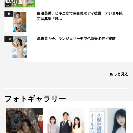
白濱美兎、ビキニ姿で色白美ボディ披露 デジタル限
9
定写真集『純…
黒嵜菜々子、ランジェリー姿で色白美ボディ披露
10
もっと見る
フォトギャラリー