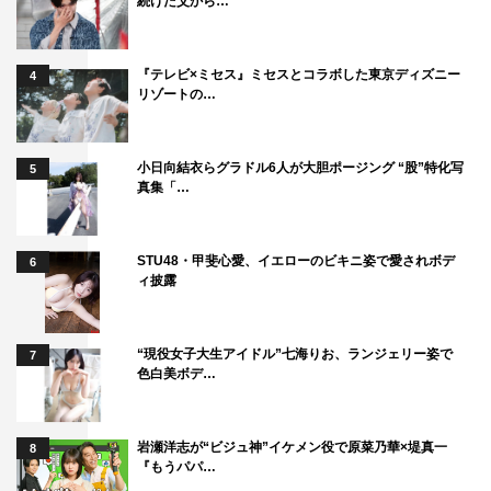
続けた父から…
『テレビ×ミセス』ミセスとコラボした東京ディズニー
4
リゾートの…
小日向結衣らグラドル6人が大胆ポージング “股”特化写
5
真集「…
STU48・甲斐心愛、イエローのビキニ姿で愛されボデ
6
ィ披露
“現役女子大生アイドル”七海りお、ランジェリー姿で
7
色白美ボデ…
岩瀬洋志が“ビジュ神”イケメン役で原菜乃華×堤真一
8
『もうパパ…