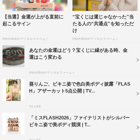
【当選】金運が上がる直前に
“宝くじは運じゃなかった”当
起こるサイン
たる人の“共通点”を知っただ
け
PR(合同会社デジタルファーム )
PR(合同会社デジタルファーム )
あなたの金運はどう？宝くじに縁がある時、金
運はこう変わる
PR(合同会社デジタルファーム )
葵りんご、ビキニ姿で色白美ボディ披露「FLAS
H」アザーカット5点公開 | TV...
TV LIFE
「ミスFLASH2026」ファイナリストがシルバー
ビキニ姿で美ボディ競演 | T...