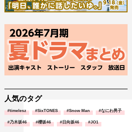
人気のタグ
timelesz
SixTONES
Snow Man
なにわ男子
乃木坂46
櫻坂46
日向坂46
JO1