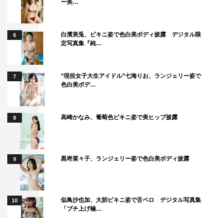
ー美…
白濱美兎、ビキニ姿で色白美ボディ披露 デジタル限
6
定写真集『純…
“現役女子大生アイドル”七海りお、ランジェリー姿で
7
色白美ボデ…
高崎かなみ、葡萄色ビキニ姿で美ヒップ披露
8
黒嵜菜々子、ランジェリー姿で色白美ボディ披露
9
似鳥沙也加、大胆ビキニ姿で舌ペロ デジタル写真集
10
「ブチ上げ極…