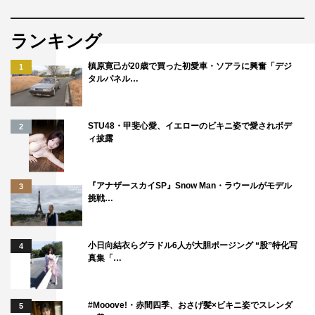
ランキング
槙原寛己が20歳で買った初愛車・ソアラに興奮「デジ
1
タルパネル…
STU48・甲斐心愛、イエローのビキニ姿で愛されボデ
2
ィ披露
『アナザースカイSP』Snow Man・ラウールがモデル
3
挑戦…
小日向結衣らグラドル6人が大胆ポージング “股”特化写
4
真集「…
#Mooove!・赤間四季、おさげ髪×ビキニ姿でスレンダ
5