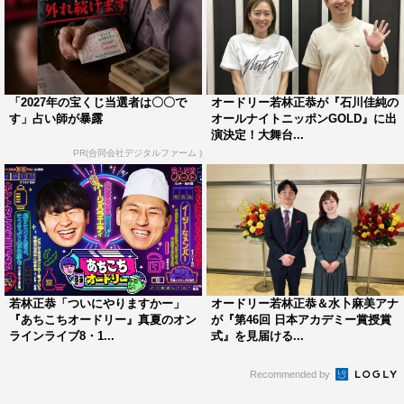
「2027年の宝くじ当選者は〇〇で
オードリー若林正恭が『石川佳純の
す」占い師が暴露
オールナイトニッポンGOLD』に出
演決定！大舞台...
PR(合同会社デジタルファーム )
若林正恭「ついにやりますかー」
オードリー若林正恭＆水卜麻美アナ
『あちこちオードリー』真夏のオン
が『第46回 日本アカデミー賞授賞
ラインライブ8・1...
式』を見届ける...
Recommended by