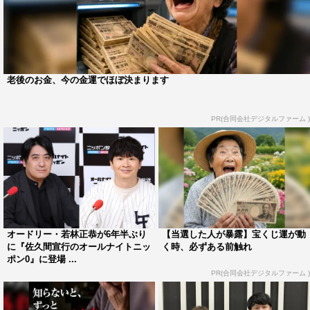
老後のお金、今の金運でほぼ決まります
PR(合同会社デジタルファーム )
オードリー・若林正恭が6年半ぶり
【当選した人が暴露】宝くじ運が動
に『佐久間宣行のオールナイトニッ
く時、必ずある前触れ
ポン0』に登場 ...
PR(合同会社デジタルファーム )