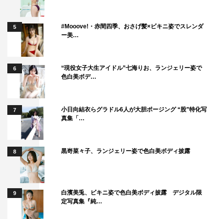
#Mooove!・赤間四季、おさげ髪×ビキニ姿でスレンダ
5
ー美…
“現役女子大生アイドル”七海りお、ランジェリー姿で
6
色白美ボデ…
小日向結衣らグラドル6人が大胆ポージング “股”特化写
7
真集「…
黒嵜菜々子、ランジェリー姿で色白美ボディ披露
8
白濱美兎、ビキニ姿で色白美ボディ披露 デジタル限
9
定写真集『純…