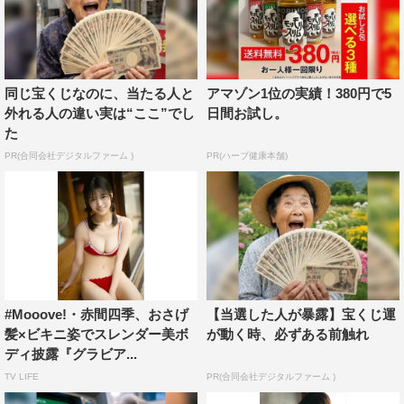
同じ宝くじなのに、当たる人と
アマゾン1位の実績！380円で5
外れる人の違い実は“ここ”でし
日間お試し。
た
PR(合同会社デジタルファーム )
PR(ハーブ健康本舗)
#Mooove!・赤間四季、おさげ
【当選した人が暴露】宝くじ運
髪×ビキニ姿でスレンダー美ボ
が動く時、必ずある前触れ
ディ披露『グラビア...
TV LIFE
PR(合同会社デジタルファーム )