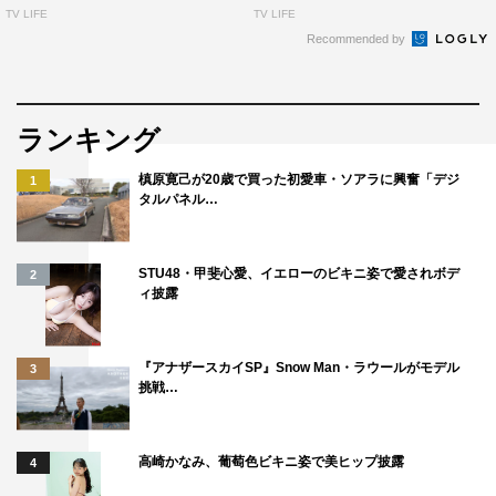
TV LIFE
TV LIFE
Recommended by
ランキング
槙原寛己が20歳で買った初愛車・ソアラに興奮「デジ
1
タルパネル…
STU48・甲斐心愛、イエローのビキニ姿で愛されボデ
2
ィ披露
『アナザースカイSP』Snow Man・ラウールがモデル
3
挑戦…
高崎かなみ、葡萄色ビキニ姿で美ヒップ披露
4