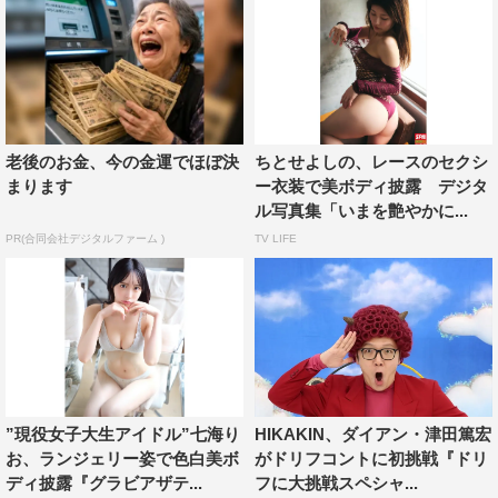
老後のお金、今の金運でほぼ決
ちとせよしの、レースのセクシ
まります
ー衣装で美ボディ披露 デジタ
ル写真集「いまを艶やかに...
PR(合同会社デジタルファーム )
TV LIFE
”現役女子大生アイドル”七海り
HIKAKIN、ダイアン・津田篤宏
お、ランジェリー姿で色白美ボ
がドリフコントに初挑戦『ドリ
ディ披露『グラビアザテ...
フに大挑戦スペシャ...