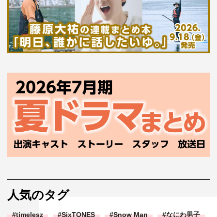
人気のタグ
timelesz
SixTONES
Snow Man
なにわ男子