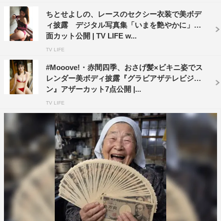
ちとせよしの、レースのセクシー衣装で美ボデ
ィ披露 デジタル写真集「いまを艶やかに」誌
面カット公開 | TV LIFE w...
TV LIFE
#Mooove!・赤間四季、おさげ髪×ビキニ姿でス
レンダー美ボディ披露『グラビアザテレビジョ
ン』アザーカット7点公開 |...
TV LIFE