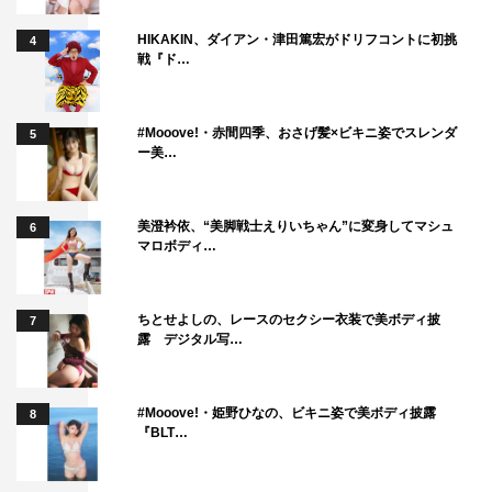
HIKAKIN、ダイアン・津田篤宏がドリフコントに初挑
4
戦『ド…
#Mooove!・赤間四季、おさげ髪×ビキニ姿でスレンダ
5
ー美…
美澄衿依、“美脚戦士えりいちゃん”に変身してマシュ
6
マロボディ…
ちとせよしの、レースのセクシー衣装で美ボディ披
7
露 デジタル写…
#Mooove!・姫野ひなの、ビキニ姿で美ボディ披露
8
『BLT…