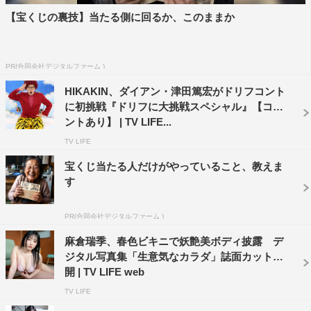
【宝くじの裏技】当たる側に回るか、このままか
PR(合同会社デジタルファーム )
HIKAKIN、ダイアン・津田篤宏がドリフコント
に初挑戦『ドリフに大挑戦スペシャル』【コメ
ントあり】 | TV LIFE...
TV LIFE
宝くじ当たる人だけがやっていること、教えま
す
PR(合同会社デジタルファーム )
麻倉瑞季、春色ビキニで妖艶美ボディ披露 デ
ジタル写真集「生意気なカラダ」誌面カット公
開 | TV LIFE web
TV LIFE