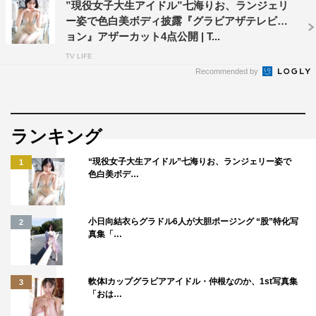
”現役女子大生アイドル”七海りお、ランジェリ
ー姿で色白美ボディ披露『グラビアザテレビジ
ョン』アザーカット4点公開 | T...
TV LIFE
Recommended by
ランキング
“現役女子大生アイドル”七海りお、ランジェリー姿で
1
色白美ボデ…
小日向結衣らグラドル6人が大胆ポージング “股”特化写
2
真集「…
軟体Iカップグラビアアイドル・仲根なのか、1st写真集
3
「おは…