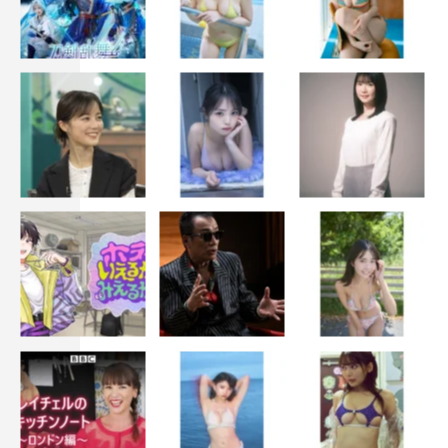
映画「アンダードッグ」
2020年11月27日（金）から＜前編＞＜後編＞同日公開
出演：森山未來 北村匠海／勝地涼
監督：武正晴「全裸監督」「百円の恋」
原作・脚本：足立紳「百円の恋」「喜劇 愛妻物語」
音楽：海田庄吾「百円の恋」「喜劇 愛妻物語」
企画・プロデュース：東映ビデオ
制作プロダクション：スタジオブルー
配給：東映ビデオ
製作：ABEMA 東映ビデオ
©2020「アンダードッグ」製作委員会