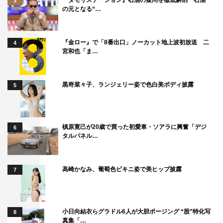
3
の元となる“…
『金ロー』で「8番出口」ノーカット地上波初放送 二
4
宮和也「ま…
武正晴監督
コロナ後の東京国際映画祭開催にご尽力くださった全ての
黒嵜菜々子、ランジェリー姿で色白美ボディ披露
5
関係者の皆様に深謝いたします。 拙作「アンダードッ
グ」は 2020年1月、2月に撮影を行った。コロナ前の我々
が失った光景が記録されている。
槙原寛己が20歳で買った初愛車・ソアラに興奮「デジ
6
ボクサーというリング上の孤独者達は観客の歓声なしには
タルパネル…
殴り、殴られ続けることは到底かなわない。
観客が試合をつくり、語り継いでいく。時に信じがたい名
高崎かなみ、葡萄色ビキニ姿で美ヒップ披露
7
勝負を生み出す。1人では試合にならない。
人生も同様だ。映画創りも同じだと考えている。観客が映
画を最後に創り上げてくれる。 2020年東京国際映画祭の
小日向結衣らグラドル6人が大胆ポージング “股”特化写
オープニングで「アンダードッグ」という映画を観ていた
8
真集「…