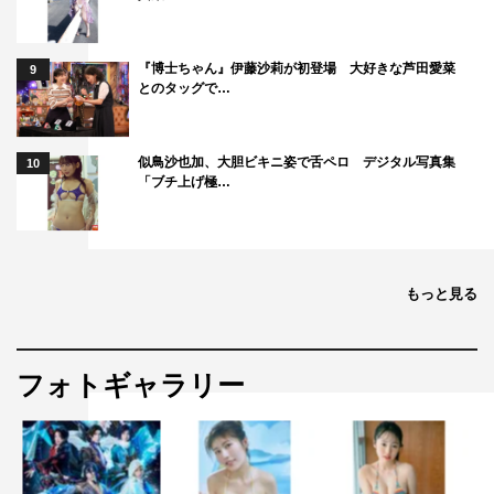
だける環境に感謝します。
最後の仕上げは観客の皆様に委ね、語り継いでもらえたら
『博士ちゃん』伊藤沙莉が初登場 大好きな芦田愛菜
と念じて止まないのです。どうか皆様その日までご無事
9
とのタッグで…
で。
開催概要
似鳥沙也加、大胆ビキニ姿で舌ペロ デジタル写真集
10
「ブチ上げ極…
「第33回東京国際映画祭」
開催期間：2020年10月31日（土）～11月9日（月）
会場：六本木ヒルズ、EX シアター六本木（港区）ほか
もっと見る
公式サイト：
www.tiff-jp.net
「TIFFCOM2020」
開催期間：2020年11月4日（水）～11月6日（金）
フォトギャラリー
会場：ザ・プリンスパークタワー東京
公式サイト：
www.tiffcom.jp
作品情報