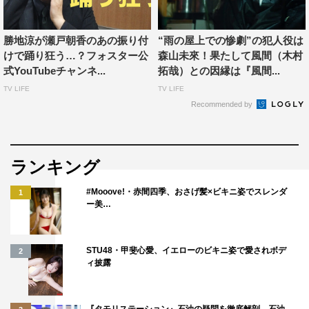
品へ挑む。
勝地涼が瀬戸朝香のあの振り付
“雨の屋上での惨劇”の犯人役は
また、本作は「観客賞」の対象となる「TOKYOプレミア
けで踊り狂う…？フォスター公
森山未來！果たして風間（木村
2020」作品としても上映。「観客賞」は、11月9日（月）
式YouTubeチャンネ...
拓哉）との因縁は『風間...
TOHOシネマズ六本木で開催されるクロージングセレモニ
TV LIFE
TV LIFE
ーで発表される。
Recommended by
オープニング作品決定を受けて／武正晴監督コメ
ント
ランキング
#Mooove!・赤間四季、おさげ髪×ビキニ姿でスレンダ
1
ー美…
STU48・甲斐心愛、イエローのビキニ姿で愛されボデ
2
ィ披露
『タモリステーション』石油の疑問を徹底解剖 石油