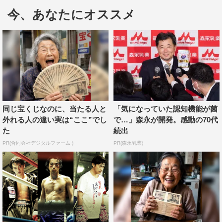
今、あなたにオススメ
第33回東京国際映画祭（10月31日（土）～11月9日（月）
開催）のオープニング作品が、森山未來主演の映画「アン
ダードッグ」に決定した。
今回、第33回東京国際映画祭は、「映画を観る喜びを再認
識し、映画の未来への希望の光を灯す」「映画を通じて国
際的な連帯を強める」「コロナ後の映像文化についての考
察を深める」という目的を掲げ、映画館でのフィジカルな
同じ宝くじなのに、当たる人と
「気になっていた認知機能が菌
外れる人の違い実は“ここ”でし
で…」森永が開発。感動の70代
上映を基本として実施することが決定した。
た
続出
PR(合同会社デジタルファーム )
PR(森永乳業)