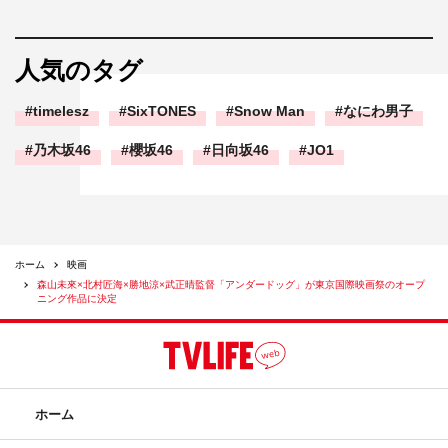
人気のタグ
timelesz
SixTONES
Snow Man
なにわ男子
乃木坂46
櫻坂46
日向坂46
JO1
ホーム
映画
森山未來×北村匠海×勝地涼×武正晴監督「アンダードッグ」が東京国際映画祭のオープ
ニング作品に決定
ホーム