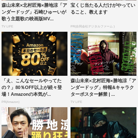
森山未來×北村匠海×勝地涼「ア
宝くじ当たる人だけがやってい
ンダードッグ」石崎ひゅーいが
ること、教えます
歌う主題歌の映画版MV...
TV LIFE
PR(合同会社デジタルファーム )
オープニング作品は、森山未來主演の「アンダードッグ」
に決定。スターダムに駆け上がっていく選手たちの陰
で“咬ませ犬”として踏み台にされ、はい上がろうともがく
崖っぷちボクサー・晃を森山が演じ、過去に秘密を持つ若
手ボクサー・龍太を北村匠海、テレビ番組の企画でボクシ
「え、こんなセールやってた
森山未來×北村匠海×勝地涼「ア
の？」80％OFF以上が続々登
ンダードッグ」特報&キャラク
ングの試合に挑む芸人ボクサー・宮木を勝地涼が演じてい
場！Amazonの本気が...
ターポスター解禁 | ...
る。
PR(Amazon)
TV LIFE
監督は、Netflix の配信ドラマ「全裸監督」の総監督を務め
た武正晴。原作・脚本は「百円の恋」で日本アカデミー賞
最優秀脚本賞を受賞した足立紳。「百円の恋」の製作陣が
再集結し、武監督が6年ぶりにボクシングを題材にした作