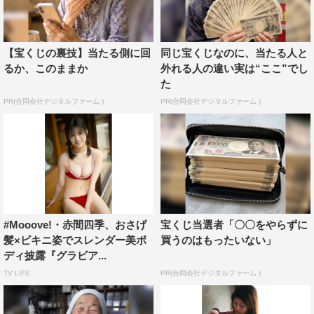
【宝くじの裏技】当たる側に回
同じ宝くじなのに、当たる人と
るか、このままか
外れる人の違い実は“ここ”でし
た
PR(合同会社デジタルファーム )
PR(合同会社デジタルファーム )
#Mooove!・赤間四季、おさげ
宝くじ当選者「〇〇をやらずに
髪×ビキニ姿でスレンダー美ボ
買うのはもったいない」
ディ披露『グラビア...
TV LIFE
PR(合同会社デジタルファーム )