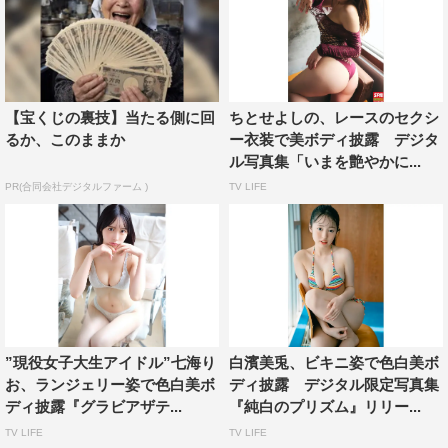
【宝くじの裏技】当たる側に回
ちとせよしの、レースのセクシ
るか、このままか
ー衣装で美ボディ披露 デジタ
ル写真集「いまを艶やかに...
PR(合同会社デジタルファーム )
TV LIFE
”現役女子大生アイドル”七海り
白濱美兎、ビキニ姿で色白美ボ
お、ランジェリー姿で色白美ボ
ディ披露 デジタル限定写真集
ディ披露『グラビアザテ...
『純白のプリズム』リリー...
TV LIFE
TV LIFE