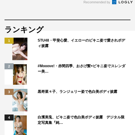
Recommended by
ランキング
STU48・甲斐心愛、イエローのビキニ姿で愛されボデ
1
ィ披露
#Mooove!・赤間四季、おさげ髪×ビキニ姿でスレンダ
2
ー美…
黒嵜菜々子、ランジェリー姿で色白美ボディ披露
3
白濱美兎、ビキニ姿で色白美ボディ披露 デジタル限
4
定写真集『純…