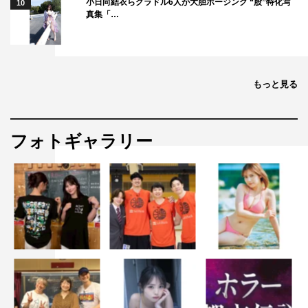
小日向結衣らグラドル6人が大胆ポージング “股”特化写
10
真集「…
もっと見る
フォトギャラリー