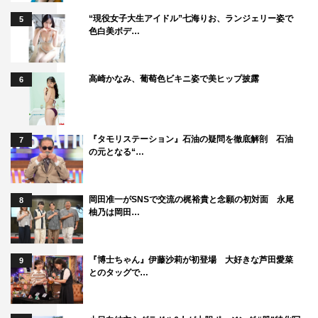
“現役女子大生アイドル”七海りお、ランジェリー姿で
5
色白美ボデ…
高崎かなみ、葡萄色ビキニ姿で美ヒップ披露
6
『タモリステーション』石油の疑問を徹底解剖 石油
7
の元となる“…
岡田准一がSNSで交流の梶裕貴と念願の初対面 永尾
8
柚乃は岡田…
『博士ちゃん』伊藤沙莉が初登場 大好きな芦田愛菜
9
とのタッグで…