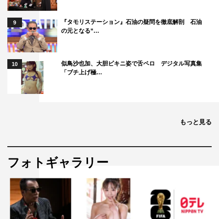
『タモリステーション』石油の疑問を徹底解剖 石油
9
の元となる“…
似鳥沙也加、大胆ビキニ姿で舌ペロ デジタル写真集
10
「ブチ上げ極…
もっと見る
フォトギャラリー