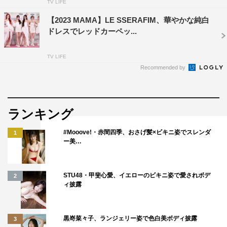
TV LIFE
【2023 MAMA】LE SSERAFIM、華やかな純白
ドレスでレッドカーペッ...
TV LIFE
Recommended by
ランキング
#Mooove!・赤間四季、おさげ髪×ビキニ姿でスレンダ
1
ー美…
STU48・甲斐心愛、イエローのビキニ姿で愛されボデ
2
ィ披露
黒嵜菜々子、ランジェリー姿で色白美ボディ披露
3