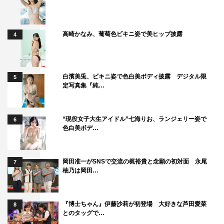
高崎かなみ、葡萄色ビキニ姿で美ヒップ披露
4
白濱美兎、ビキニ姿で色白美ボディ披露 デジタル限
5
定写真集『純…
“現役女子大生アイドル”七海りお、ランジェリー姿で
6
色白美ボデ…
岡田准一がSNSで交流の梶裕貴と念願の初対面 永尾
7
柚乃は岡田…
『博士ちゃん』伊藤沙莉が初登場 大好きな芦田愛菜
8
とのタッグで…