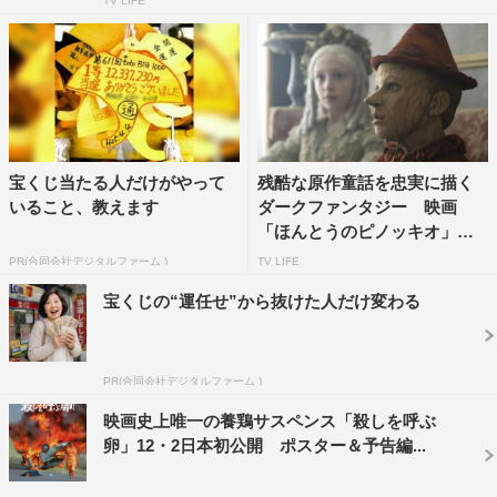
TV LIFE
宝くじ当たる人だけがやって
残酷な原作童話を忠実に描く
いること、教えます
ダークファンタジー 映画
「ほんとうのピノッキオ」予
告編...
PR(合同会社デジタルファーム )
TV LIFE
宝くじの“運任せ”から抜けた人だけ変わる
PR(合同会社デジタルファーム )
映画史上唯一の養鶏サスペンス「殺しを呼ぶ
卵」12・2日本初公開 ポスター＆予告編...