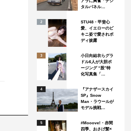
アラに興奮「デジ
タルパネル…
STU48・甲斐心
2
愛、イエローのビ
キニ姿で愛されボ
ディ披露
小日向結衣らグラ
3
ドル6人が大胆ポ
ージング “股”特
化写真集「…
『アナザースカイ
4
SP』Snow
Man・ラウールが
モデル挑戦…
#Mooove!・赤間
5
四季、おさげ髪×