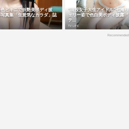
春色ビキニで妖艶美ボディ披
”現役女子大生アイドル”七海
ル写真集「生意気なカラダ」誌
ェリー姿で色白美ボディ披露『
テ...
TV LIFE
Recommended