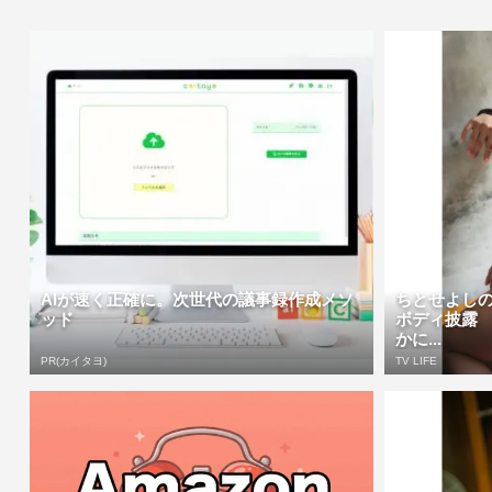
AIが速く正確に。次世代の議事録作成メソ
ちとせよし
ッド
ボディ披露
かに...
PR(カイタヨ)
TV LIFE