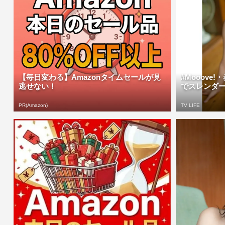
【毎日変わる】Amazonタイムセールが見
#Mooove
逃せない！
でスレンダー
PR(Amazon)
TV LIFE