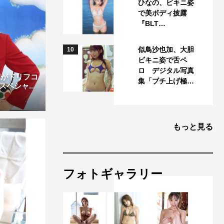
ひなの、ビキニ姿
で美ボディ披露
『BLT…
似鳥沙也加、大胆
10
ビキニ姿で舌ペ
ロ デジタル写真
宏がドリフコ
集「ブチ上げ極…
ペシャ...
もっと見る
フォトギャラリー