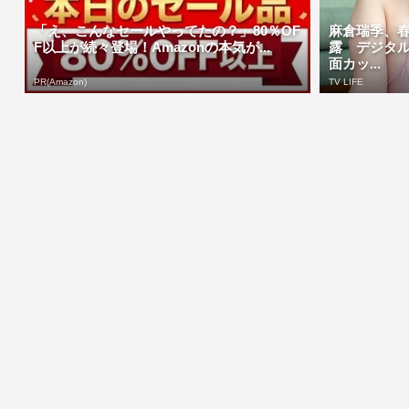
「え、こんなセールやってたの？」80％OF
麻倉瑞季、
F以上が続々登場！Amazonの本気が...
露 デジタ
面カッ...
PR(Amazon)
TV LIFE