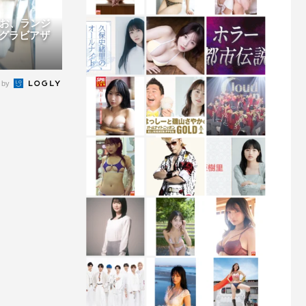
りお、ランジ
グラビアザ
 by