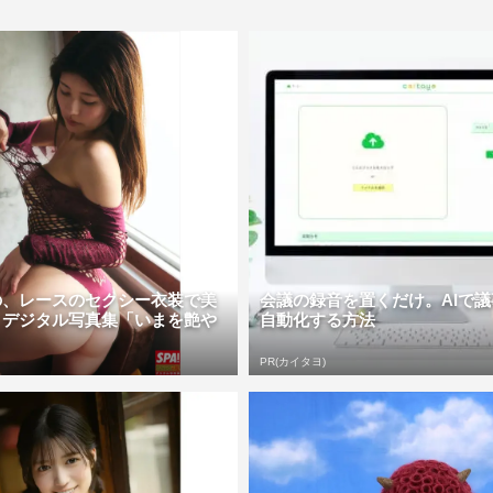
の、レースのセクシー衣装で美
会議の録音を置くだけ。AIで
 デジタル写真集「いまを艶や
自動化する方法
PR(カイタヨ)