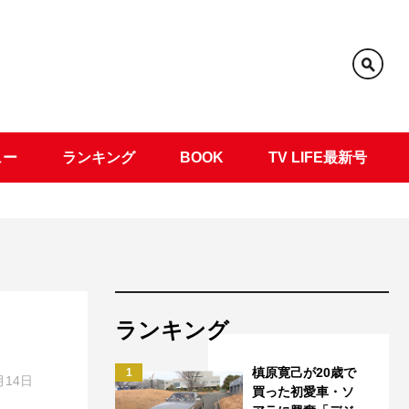
ュー
ランキング
BOOK
TV LIFE最新号
ランキング
槙原寛己が20歳で
1
月14日
買った初愛車・ソ