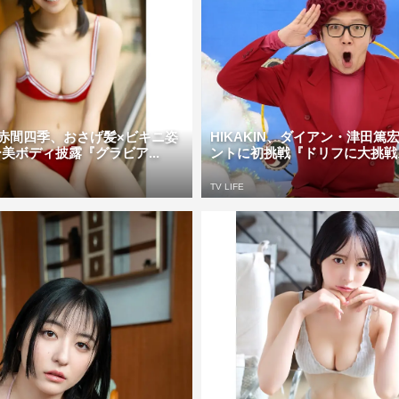
!・赤間四季、おさげ髪×ビキニ姿
HIKAKIN、ダイアン・津田篤
美ボディ披露『グラビア...
ントに初挑戦『ドリフに大挑戦ス
TV LIFE