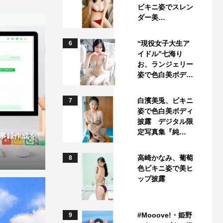
ビキニ姿でスレン
ダー美…
“現役女子大生ア
6
イドル”七海り
お、ランジェリー
姿で色白美ボデ…
白濱美兎、ビキニ
7
姿で色白美ボディ
披露 デジタル限
定写真集『純…
議事録作成を
高崎かなみ、葡萄
8
色ビキニ姿で美ヒ
ップ披露
#Mooove!・姫野
9