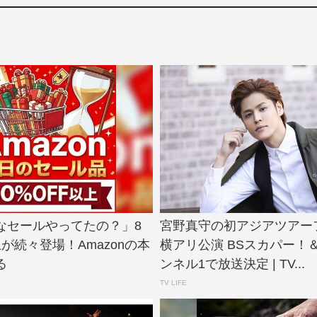
なセールやってたの？」8
宮野真守の初アジアツアー
上が続々登場！Amazonの本
横アリ公演 BSスカパー！＆
る
ンネル1で放送決定 | TV...
TV LIFE