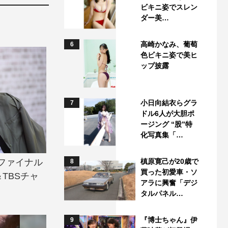
ビキニ姿でスレン
ダー美…
高崎かなみ、葡萄
6
色ビキニ姿で美ヒ
ップ披露
小日向結衣らグラ
7
ドル6人が大胆ポ
ージング “股”特
化写真集「…
ファイナル
槙原寛己が20歳で
8
買った初愛車・ソ
TBSチャ
アラに興奮「デジ
タルパネル…
『博士ちゃん』伊
9