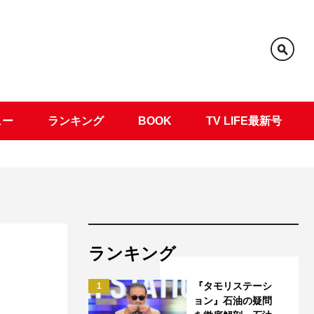
ュー
ランキング
BOOK
TV LIFE最新号
ランキング
『タモリステーシ
1
ョン』石油の疑問