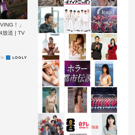
VING！」
送 | TV
 by