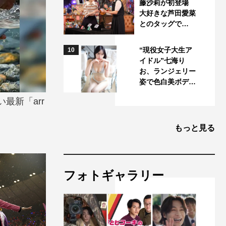
藤沙莉が初登場
大好きな芦田愛菜
とのタッグで…
“現役女子大生ア
10
イドル”七海り
お、ランジェリー
姿で色白美ボデ…
最新「arr
もっと見る
フォトギャラリー