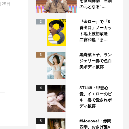
を徹底解剖 石油
月25日
の元となる“…
『金ロー』で「8
2
番出口」ノーカッ
ト地上波初放送
二宮和也「ま…
黒嵜菜々子、ラン
3
ジェリー姿で色白
美ボディ披露
STU48・甲斐心
4
愛、イエローのビ
キニ姿で愛されボ
ディ披露
#Mooove!・赤間
5
四季、おさげ髪×