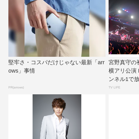
堅牢さ・コスパだけじゃない最新「arr
宮野真守の
ows」事情
横アリ公演 
ンネル1で放送 
PR(arrows)
TV LIFE