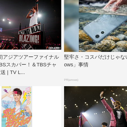
初アジアツアーファイナル
堅牢さ・コスパだけじゃない
BSスカパー！＆TBSチャ
ows」事情
| TV L...
PR(arrows)