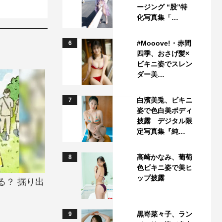
ージング “股”特
化写真集「…
#Mooove!・赤間
6
四季、おさげ髪×
ビキニ姿でスレン
ダー美…
白濱美兎、ビキニ
7
姿で色白美ボディ
披露 デジタル限
定写真集『純…
高崎かなみ、葡萄
8
色ビキニ姿で美ヒ
ップ披露
る？ 掘り出
黒嵜菜々子、ラン
9