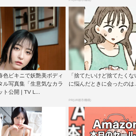
春色ビキニで妖艶美ボディ
「捨てたいけど捨てたくな
タル写真集「生意気なカラ
に悩んだときに会ったのは
開 | TV L...
PR(UR都市機構)