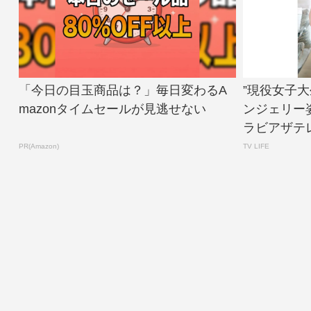
「今日の目玉商品は？」毎日変わるA
”現役女子
mazonタイムセールが見逃せない
ンジェリー
ラビアザテレ
PR(Amazon)
TV LIFE