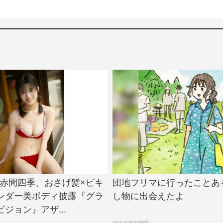
e!・赤間四季、おさげ髪×ビキ
団地フリマに行ったことあ
ンダー美ボディ披露『グラ
し物に出会えたよ
ジョン』アザ...
PR(UR都市機構)