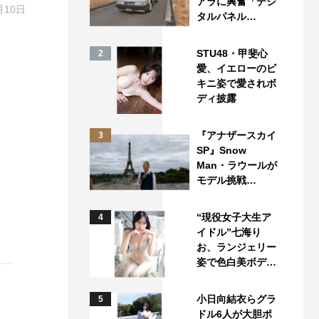
アラに興奮「デジ
月10日
タルパネル…
STU48・甲斐心
2
愛、イエローのビ
キニ姿で愛されボ
ディ披露
『アナザースカイ
3
SP』Snow
Man・ラウールが
モデル挑戦…
“現役女子大生ア
4
イドル”七海り
お、ランジェリー
姿で色白美ボデ…
小日向結衣らグラ
5
ドル6人が大胆ポ