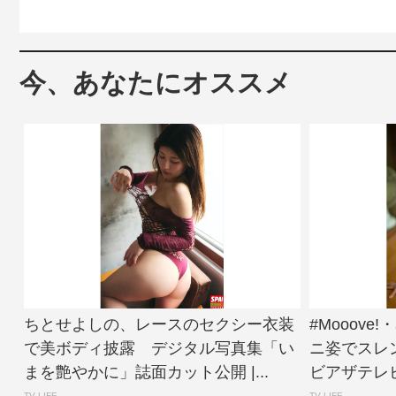
今、あなたにオススメ
ちとせよしの、レースのセクシー衣装
#Mooov
で美ボディ披露 デジタル写真集「い
ニ姿でスレ
まを艶やかに」誌面カット公開 |...
ビアザテレビ
TV LIFE
TV LIFE