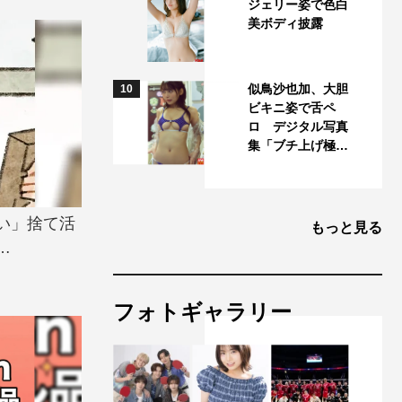
ジェリー姿で色白
美ボディ披露
似鳥沙也加、大胆
10
ビキニ姿で舌ペ
ロ デジタル写真
集「ブチ上げ極…
い」捨て活
もっと見る
…
フォトギャラリー