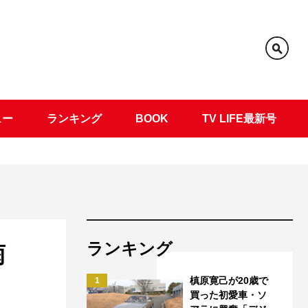
ュー
ランキング
BOOK
TV LIFE最新号
ランキング
雨
槙原寛己が20歳で
1
買った初愛車・ソ