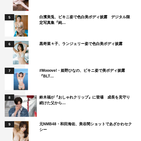
白濱美兎、ビキニ姿で色白美ボディ披露 デジタル限
5
定写真集『純…
黒嵜菜々子、ランジェリー姿で色白美ボディ披露
6
#Mooove!・姫野ひなの、ビキニ姿で美ボディ披露
7
『BLT…
鈴木福が『おしゃれクリップ』に登場 成長を見守り
8
続けた父から…
元NMB48・和田海佑、美谷間ショットであざかわセク
9
シー