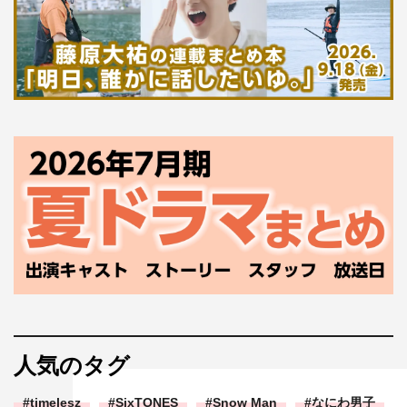
人気のタグ
timelesz
SixTONES
Snow Man
なにわ男子