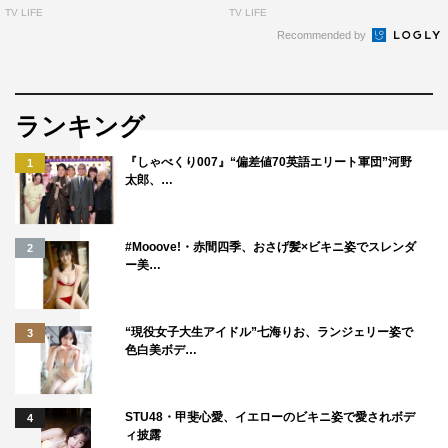
TV LIFE
TV LIFE
Recommended by
ランキング
『しゃべくり007』“偏差値70英語エリート軍団”河野
1
太郎、…
#Mooove!・赤間四季、おさげ髪×ビキニ姿でスレンダ
2
ー美…
“現役女子大生アイドル”七海りお、ランジェリー姿で
3
色白美ボデ…
STU48・甲斐心愛、イエローのビキニ姿で愛されボデ
4
ィ披露