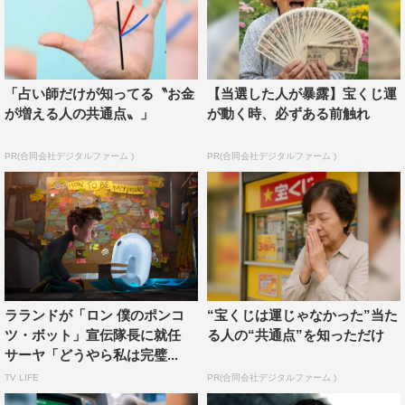
「占い師だけが知ってる〝お金
【当選した人が暴露】宝くじ運
が増える人の共通点〟」
が動く時、必ずある前触れ
PR(合同会社デジタルファーム )
PR(合同会社デジタルファーム )
ラランドが「ロン 僕のポンコ
“宝くじは運じゃなかった”当た
ツ・ボット」宣伝隊長に就任
る人の“共通点”を知っただけ
サーヤ「どうやら私は完璧...
TV LIFE
PR(合同会社デジタルファーム )