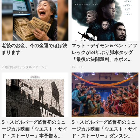
老後のお金、今の金運でほぼ決
マット・デイモン＆ベン・アフ
まります
レックが24年ぶり脚本タッグ
「最後の決闘裁判」本ポス...
PR(合同会社デジタルファーム )
TV LIFE
S・スピルバーグ監督初のミュ
S・スピルバーグ監督初のミュ
ージカル映画「ウエスト・サイ
ージカル映画「ウエスト・サイ
ド・ストーリー」本予告＆...
ド・ストーリー」ダンスシ...