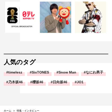
人気のタグ
timelesz
SixTONES
Snow Man
なにわ男子
乃木坂46
櫻坂46
日向坂46
JO1
ホーム
特集・インタビュー