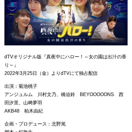
dTVオリジナル版『真夜中にハロー！～女の園は出汁の香
り～』
2022年3月25日（金）よりdTVにて独占配信
出演：菊池桃子
アンジュルム 川村文乃、橋迫鈴 BEYOOOOONS 西
田汐里、山﨑夢羽
AKB48 柏木由紀
企画・プロデュース：北野篤