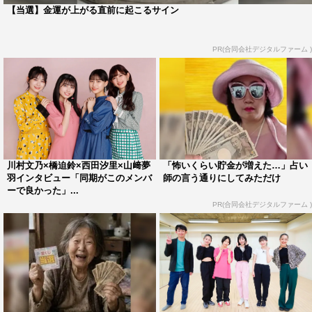
【当選】金運が上がる直前に起こるサイン
PR(合同会社デジタルファーム )
川村文乃×橋迫鈴×西田汐里×山﨑夢
「怖いくらい貯金が増えた…」占い
羽インタビュー「同期がこのメンバ
師の言う通りにしてみただけ
ーで良かった」...
PR(合同会社デジタルファーム )