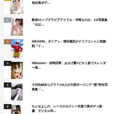
色白美ボデ…
軟体Iカップグラビアアイドル・仲根なのか、1st写真集
2
「おは…
HIKAKIN、ダイアン・津田篤宏がドリフコントに初挑
3
戦『ド…
#Mooove!・赤間四季、おさげ髪×ビキニ姿でスレンダ
4
ー美…
小日向結衣らグラドル6人が大胆ポージング “股”特化写
5
真集「…
ちとせよしの、レースのセクシー衣装で美ボディ披
6
露 デジタル写…