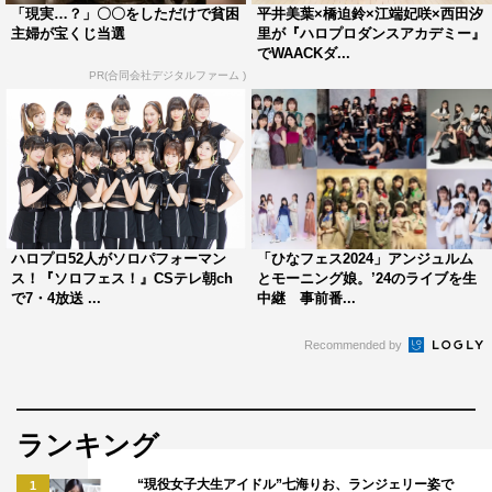
「現実…？」〇〇をしただけで貧困
平井美葉×橋迫鈴×江端妃咲×西田汐
主婦が宝くじ当選
里が『ハロプロダンスアカデミー』
でWAACKダ...
PR(合同会社デジタルファーム )
ハロプロ52人がソロパフォーマン
「ひなフェス2024」アンジュルム
ス！『ソロフェス！』CSテレ朝ch
とモーニング娘。’24のライブを生
で7・4放送 ...
中継 事前番...
Recommended by
ランキング
“現役女子大生アイドル”七海りお、ランジェリー姿で
1