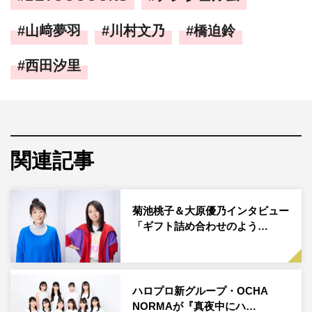
山﨑夢羽
川村文乃
橋迫鈴
西田汐里
関連記事
菊池桃子＆大原優乃インタビュー
「ギフト詰め合わせのよう…
ハロプロ新グループ・OCHA
NORMAが『真夜中にハ…