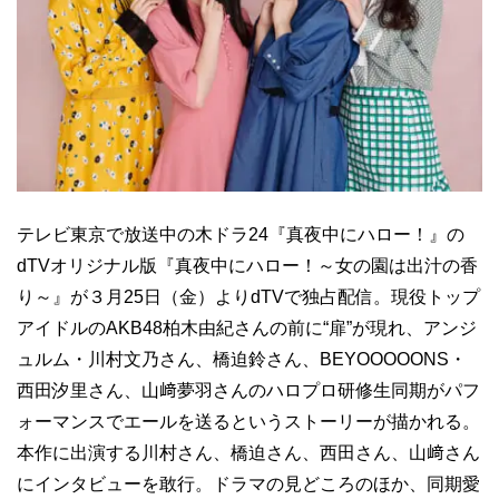
テレビ東京で放送中の木ドラ24『真夜中にハロー！』の
dTVオリジナル版『真夜中にハロー！～女の園は出汁の香
り～』が３月25日（金）よりdTVで独占配信。現役トップ
アイドルのAKB48柏木由紀さんの前に“扉”が現れ、アンジ
ュルム・川村文乃さん、橋迫鈴さん、BEYOOOOONS・
西田汐里さん、山﨑夢羽さんのハロプロ研修生同期がパフ
ォーマンスでエールを送るというストーリーが描かれる。
本作に出演する川村さん、橋迫さん、西田さん、山﨑さん
にインタビューを敢行。ドラマの見どころのほか、同期愛