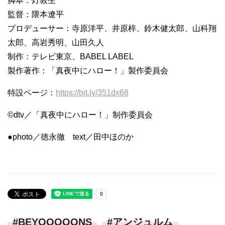
脚本：灯敦生
監督：隈本遼平
プロデューサー：寺原洋平、井原梓、鈴木健太郎、山科翔
太郎、高岩秀明、山田久人
制作：テレビ東京、BABEL LABEL
製作著作：「真夜中にハロー！」製作委員会
特設ページ：
https://bit.ly/351dx68
©dtv／「真夜中にハロー！」制作委員会
●photo／徳永徹 text／田中ほのか
BEYOOOOONS
アンジュルム