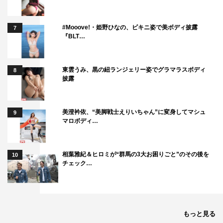
#Mooove!・姫野ひなの、ビキニ姿で美ボディ披露
7
『BLT…
東雲うみ、黒の紐ランジェリー姿でグラマラスボディ
8
披露
美澄衿依、“美脚戦士えりいちゃん”に変身してマシュ
9
マロボディ…
相葉雅紀＆ヒロミが“群馬の3大お困りごと”のその後を
10
チェック…
もっと見る