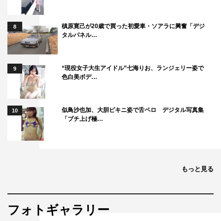
槙原寛己が20歳で買った初愛車・ソアラに興奮「デジ
8
タルパネル…
“現役女子大生アイドル”七海りお、ランジェリー姿で
9
色白美ボデ…
似鳥沙也加、大胆ビキニ姿で舌ペロ デジタル写真集
10
「ブチ上げ極…
もっと見る
フォトギャラリー