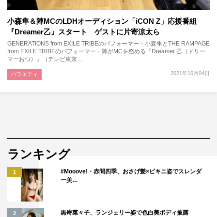
小森隼＆陣MCのLDHオーディション「iCON Z」応援番組
『Dreamer乙』スタート ゲストに片寄涼太ら
GENERATIONS from EXILE TRIBEのパフォーマー・小森隼とTHE RAMPAGE
from EXILE TRIBEのパフォーマー・陣がMCを務める『Dreamer 乙（ドリー
マーおつ）』（テレビ東京…
2021年10月04日
バラエティ
ランキング
#Mooove!・赤間四季、おさげ髪×ビキニ姿でスレンダ
1
ー美…
黒嵜菜々子、ランジェリー姿で色白美ボディ披露
2