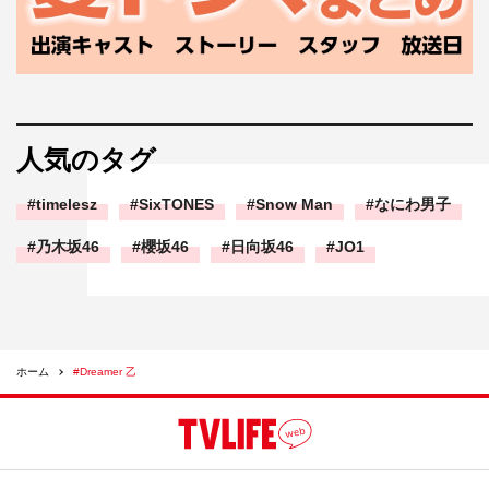
人気のタグ
timelesz
SixTONES
Snow Man
なにわ男子
乃木坂46
櫻坂46
日向坂46
JO1
ホーム
#Dreamer 乙