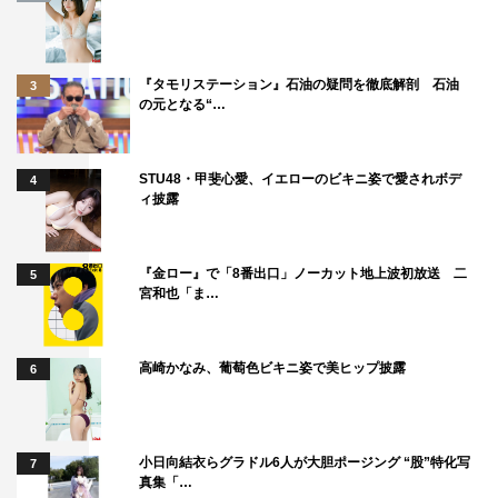
『タモリステーション』石油の疑問を徹底解剖 石油
3
の元となる“…
STU48・甲斐心愛、イエローのビキニ姿で愛されボデ
4
ィ披露
『金ロー』で「8番出口」ノーカット地上波初放送 二
5
宮和也「ま…
高崎かなみ、葡萄色ビキニ姿で美ヒップ披露
6
小日向結衣らグラドル6人が大胆ポージング “股”特化写
7
真集「…