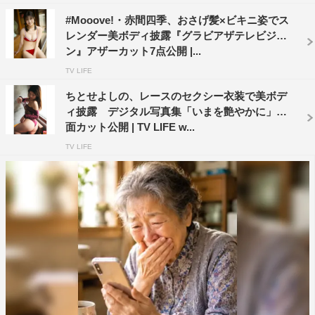
#Mooove!・赤間四季、おさげ髪×ビキニ姿でス
レンダー美ボディ披露『グラビアザテレビジョ
ン』アザーカット7点公開 |...
TV LIFE
ちとせよしの、レースのセクシー衣装で美ボデ
ィ披露 デジタル写真集「いまを艶やかに」誌
面カット公開 | TV LIFE w...
TV LIFE