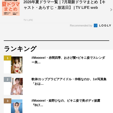
2026年夏ドラマ一覧｜7月期新ドラマまとめ【キ
ャスト・あらすじ・放送日】 | TV LIFE web
TV LIFE
Recommended by
ランキング
#Mooove!・赤間四季、おさげ髪×ビキニ姿でスレンダ
1
ー美…
軟体Iカップグラビアアイドル・仲根なのか、1st写真集
2
「おは…
#Mooove!・姫野ひなの、ビキニ姿で美ボディ披露
3
『BLT…