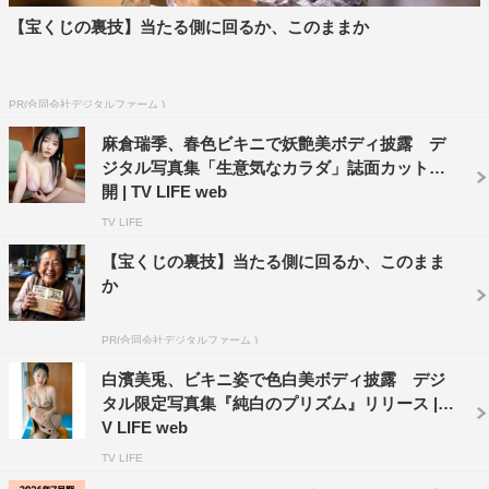
【宝くじの裏技】当たる側に回るか、このままか
PR(合同会社デジタルファーム )
麻倉瑞季、春色ビキニで妖艶美ボディ披露 デ
ジタル写真集「生意気なカラダ」誌面カット公
開 | TV LIFE web
TV LIFE
【宝くじの裏技】当たる側に回るか、このまま
か
PR(合同会社デジタルファーム )
白濱美兎、ビキニ姿で色白美ボディ披露 デジ
タル限定写真集『純白のプリズム』リリース | T
V LIFE web
TV LIFE