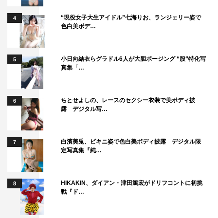
“現役女子大生アイドル”七海りお、ランジェリー姿で
4
色白美ボデ…
小日向結衣らグラドル6人が大胆ポージング “股”特化写
5
真集「…
ちとせよしの、レースのセクシー衣装で美ボディ披
6
露 デジタル写…
白濱美兎、ビキニ姿で色白美ボディ披露 デジタル限
7
定写真集『純…
HIKAKIN、ダイアン・津田篤宏がドリフコントに初挑
8
戦『ド…