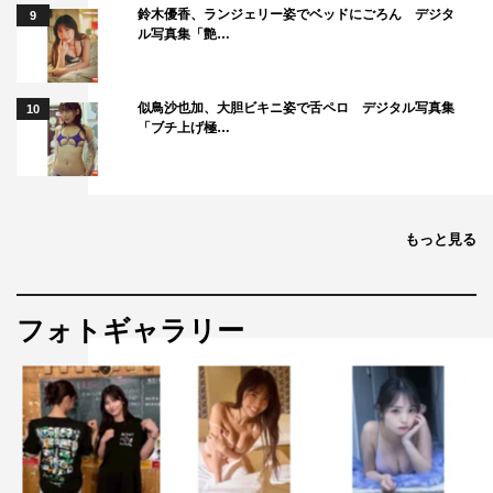
鈴木優香、ランジェリー姿でベッドにごろん デジタ
9
ル写真集「艶…
似鳥沙也加、大胆ビキニ姿で舌ペロ デジタル写真集
10
「ブチ上げ極…
もっと見る
フォトギャラリー