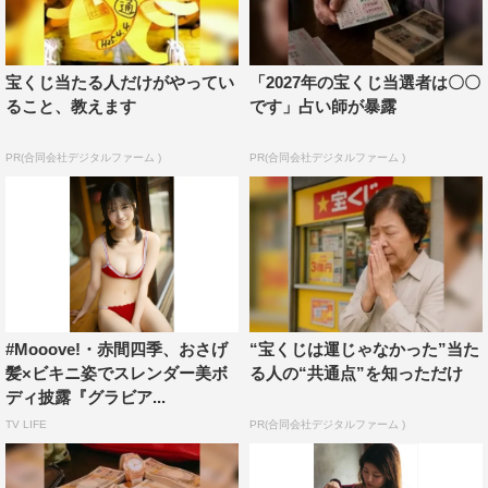
宝くじ当たる人だけがやってい
「2027年の宝くじ当選者は〇〇
ること、教えます
です」占い師が暴露
PR(合同会社デジタルファーム )
PR(合同会社デジタルファーム )
#Mooove!・赤間四季、おさげ
“宝くじは運じゃなかった”当た
髪×ビキニ姿でスレンダー美ボ
る人の“共通点”を知っただけ
ディ披露『グラビア...
TV LIFE
PR(合同会社デジタルファーム )