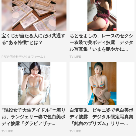
宝くじが当たる人にだけ共通す
ちとせよしの、レースのセクシ
る“ある特徴”とは？
ー衣装で美ボディ披露 デジタ
ル写真集「いまを艶やかに...
PR(合同会社デジタルファーム )
TV LIFE
”現役女子大生アイドル”七海り
白濱美兎、ビキニ姿で色白美ボ
お、ランジェリー姿で色白美ボ
ディ披露 デジタル限定写真集
ディ披露『グラビアザテ...
『純白のプリズム』リリー...
TV LIFE
TV LIFE