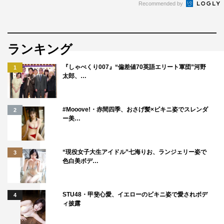
Recommended by
ランキング
『しゃべくり007』“偏差値70英語エリート軍団”河野
1
太郎、…
#Mooove!・赤間四季、おさげ髪×ビキニ姿でスレンダ
2
ー美…
“現役女子大生アイドル”七海りお、ランジェリー姿で
3
色白美ボデ…
STU48・甲斐心愛、イエローのビキニ姿で愛されボデ
4
ィ披露