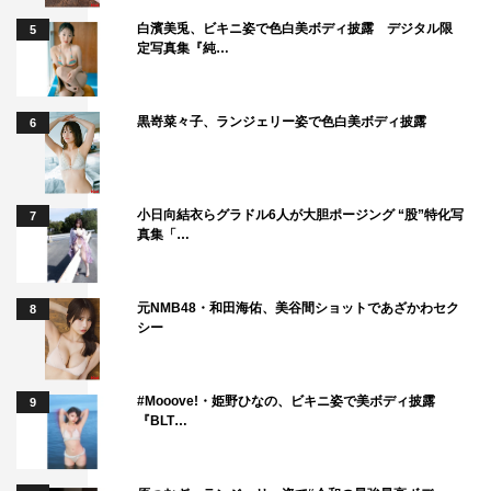
白濱美兎、ビキニ姿で色白美ボディ披露 デジタル限
5
定写真集『純…
黒嵜菜々子、ランジェリー姿で色白美ボディ披露
6
小日向結衣らグラドル6人が大胆ポージング “股”特化写
7
真集「…
元NMB48・和田海佑、美谷間ショットであざかわセク
8
シー
#Mooove!・姫野ひなの、ビキニ姿で美ボディ披露
9
『BLT…