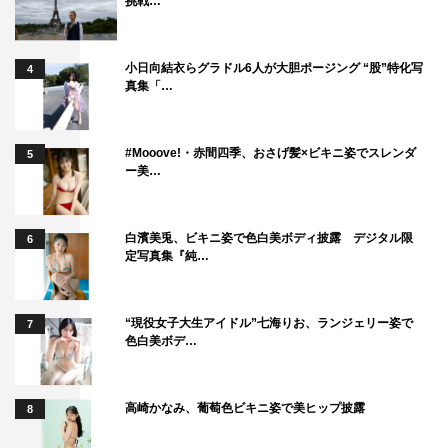
挑戦…
小日向結衣らグラドル6人が大胆ポージング “股”特化写
4
真集「…
#Mooove!・赤間四季、おさげ髪×ビキニ姿でスレンダ
5
ー美…
白濱美兎、ビキニ姿で色白美ボディ披露 デジタル限
6
定写真集『純…
“現役女子大生アイドル”七海りお、ランジェリー姿で
7
色白美ボデ…
高崎かなみ、葡萄色ビキニ姿で美ヒップ披露
8