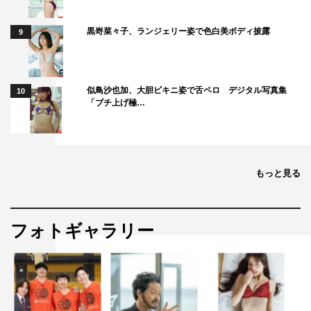
黒嵜菜々子、ランジェリー姿で色白美ボディ披露
9
似鳥沙也加、大胆ビキニ姿で舌ペロ デジタル写真集
10
「ブチ上げ極…
もっと見る
フォトギャラリー