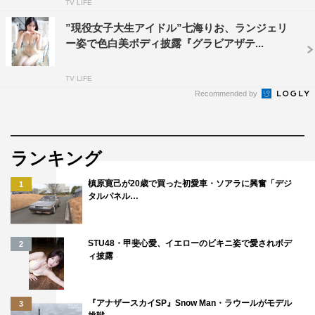
TV LIFE
”現役女子大生アイドル”七海りお、ランジェリ
ー姿で色白美ボディ披露『グラビアザテ...
TV LIFE
Recommended by
ランキング
槙原寛己が20歳で買った初愛車・ソアラに興奮「デジ
1
タルパネル…
STU48・甲斐心愛、イエローのビキニ姿で愛されボデ
2
ィ披露
『アナザースカイSP』Snow Man・ラウールがモデル
3