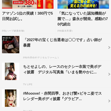
アマゾン1位の実績！380円で5
「気になっていた認知機能が
日間お試し。
菌で…」森永が開発。感動の7
0代続出
PR(ハーブ健康本舗)
PR(森永乳業)
「2027年の宝くじ当選者は〇〇です」占い師が
暴露
PR(合同会社デジタルファーム )
ちとせよしの、レースのセクシー衣装で美ボデ
ィ披露 デジタル写真集「いまを艶やかに...
TV LIFE
#Mooove!・赤間四季、おさげ髪×ビキニ姿でス
レンダー美ボディ披露『グラビア...