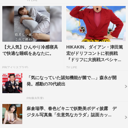
TV LIFE
【大人気】ひんやり冷感寝具
HIKAKIN、ダイアン・津田篤
で快適な睡眠をあなたに。
宏がドリフコントに初挑戦
『ドリフに大挑戦スペシャ...
PR(アイリスプラザ)
TV LIFE
「気になっていた認知機能が菌で…」森永が開
発。感動の70代続出
PR(森永乳業)
麻倉瑞季、春色ビキニで妖艶美ボディ披露 デ
ジタル写真集「生意気なカラダ」誌面カッ...