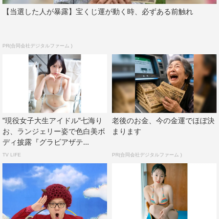
【当選した人が暴露】宝くじ運が動く時、必ずある前触れ
PR(合同会社デジタルファーム )
”現役女子大生アイドル”七海り
老後のお金、今の金運でほぼ決
お、ランジェリー姿で色白美ボ
まります
ディ披露『グラビアザテ...
TV LIFE
PR(合同会社デジタルファーム )