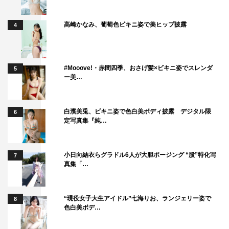
高崎かなみ、葡萄色ビキニ姿で美ヒップ披露
4
#Mooove!・赤間四季、おさげ髪×ビキニ姿でスレンダ
5
ー美…
白濱美兎、ビキニ姿で色白美ボディ披露 デジタル限
6
定写真集『純…
小日向結衣らグラドル6人が大胆ポージング “股”特化写
7
真集「…
“現役女子大生アイドル”七海りお、ランジェリー姿で
8
色白美ボデ…