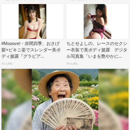
#Mooove!・赤間四季、おさげ
ちとせよしの、レースのセクシ
髪×ビキニ姿でスレンダー美ボ
ー衣装で美ボディ披露 デジタ
ディ披露『グラビア...
ル写真集「いまを艶やかに...
TV LIFE
TV LIFE