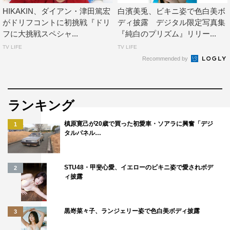
HIKAKIN、ダイアン・津田篤宏
白濱美兎、ビキニ姿で色白美ボ
がドリフコントに初挑戦『ドリ
ディ披露 デジタル限定写真集
フに大挑戦スペシャ...
『純白のプリズム』リリー...
TV LIFE
TV LIFE
Recommended by
ランキング
槙原寛己が20歳で買った初愛車・ソアラに興奮「デジ
1
タルパネル…
STU48・甲斐心愛、イエローのビキニ姿で愛されボデ
2
ィ披露
黒嵜菜々子、ランジェリー姿で色白美ボディ披露
3