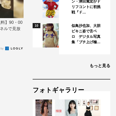
ン・津田篤宏がド
リフコントに初挑
戦『ド…
料】90・00
似鳥沙也加、大胆
10
ネルで見放
ビキニ姿で舌ペ
ロ デジタル写真
集「ブチ上げ極…
 by
もっと見る
フォトギャラリー