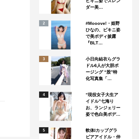
ビキニ姿でスレン
ダー美…
#Mooove!・姫野
2
ひなの、ビキニ姿
で美ボディ披露
『BLT…
小日向結衣らグラ
3
ドル6人が大胆ポ
ージング “股”特
化写真集「…
“現役女子大生ア
4
イドル”七海り
お、ランジェリー
姿で色白美ボデ…
軟体Iカップグラ
5
ビアアイドル・仲