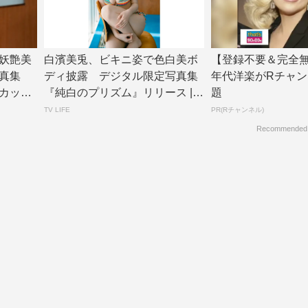
妖艶美
白濱美兎、ビキニ姿で色白美ボ
【登録不要＆完全無
真集
ディ披露 デジタル限定写真集
年代洋楽がRチャン
カット
『純白のプリズム』リリース | T
題
V LIF...
TV LIFE
PR(Rチャンネル)
Recommended