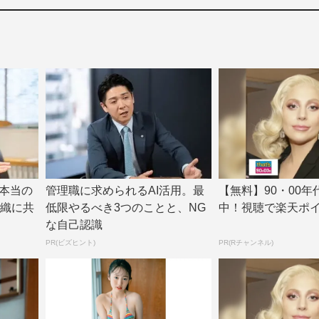
本当の
管理職に求められるAI活用。最
【無料】90・00年
組織に共
低限やるべき3つのことと、NG
中！視聴で楽天ポ
な自己認識
PR(ビズヒント)
PR(Rチャンネル)