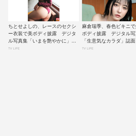
ちとせよしの、レースのセクシ
麻倉瑞季、春色ビキニで
ー衣装で美ボディ披露 デジタ
ボディ披露 デジタル写
ル写真集「いまを艶やかに」誌
「生意気なカラダ」誌面
面カット公開 |...
公開 | TV L...
TV LIFE
TV LIFE