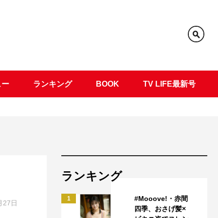
ュー
ランキング
BOOK
TV LIFE最新号
ランキング
#Mooove!・赤間
1
月27日
四季、おさげ髪×