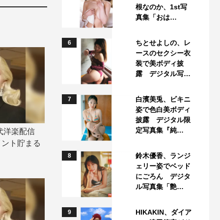
根なのか、1st写
真集「おは…
ちとせよしの、レ
6
ースのセクシー衣
装で美ボディ披
露 デジタル写…
白濱美兎、ビキニ
7
姿で色白美ボディ
披露 デジタル限
定写真集『純…
代洋楽配信
イント貯まる
鈴木優香、ランジ
8
ェリー姿でベッド
にごろん デジタ
ル写真集「艶…
HIKAKIN、ダイア
9