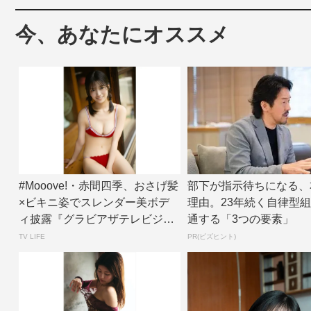
今、あなたにオススメ
#Mooove!・赤間四季、おさげ髪
部下が指示待ちになる、
×ビキニ姿でスレンダー美ボデ
理由。23年続く自律型
ィ披露『グラビアザテレビジョ
通する「3つの要素」
ン』アザ...
TV LIFE
PR(ビズヒント)