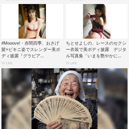
#Mooove!・赤間四季、おさげ
ちとせよしの、レースのセクシ
髪×ビキニ姿でスレンダー美ボ
ー衣装で美ボディ披露 デジタ
ディ披露『グラビア...
ル写真集「いまを艶やかに...
TV LIFE
TV LIFE