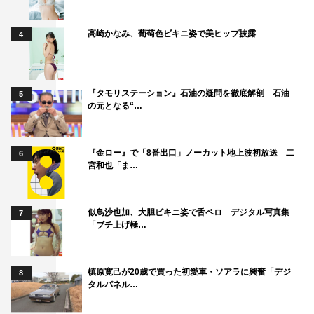
高崎かなみ、葡萄色ビキニ姿で美ヒップ披露
4
『タモリステーション』石油の疑問を徹底解剖 石油
5
の元となる“…
『金ロー』で「8番出口」ノーカット地上波初放送 二
6
宮和也「ま…
似鳥沙也加、大胆ビキニ姿で舌ペロ デジタル写真集
7
「ブチ上げ極…
槙原寛己が20歳で買った初愛車・ソアラに興奮「デジ
8
タルパネル…