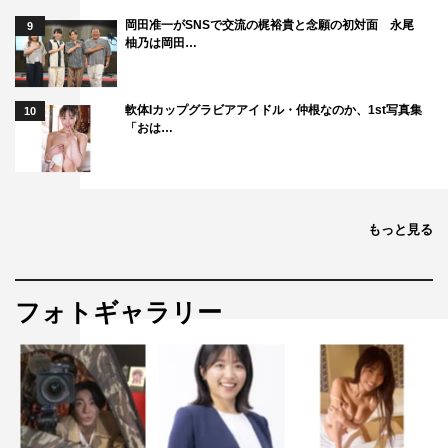
岡田准一がSNSで交流の梶裕貴と念願の初対面 永尾
9
柚乃は岡田…
軟体Iカップグラビアアイドル・仲根なのか、1st写真集
10
「おは…
もっと見る
フォトギャラリー