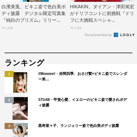
白濱美兎、ビキニ姿で色白美ボ
HIKAKIN、ダイアン・津田篤宏
ディ披露 デジタル限定写真集
がドリフコントに初挑戦『ドリ
『純白のプリズム』リリー...
フに大挑戦スペシャ...
TV LIFE
TV LIFE
Recommended by
ランキング
#Mooove!・赤間四季、おさげ髪×ビキニ姿でスレンダ
1
ー美…
STU48・甲斐心愛、イエローのビキニ姿で愛されボデ
2
ィ披露
黒嵜菜々子、ランジェリー姿で色白美ボディ披露
3