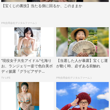
【宝くじの裏技】当たる側に回るか、このままか
PR(合同会社デジタルファーム )
”現役女子大生アイドル”七海り
【当選した人が暴露】宝くじ運
お、ランジェリー姿で色白美ボ
が動く時、必ずある前触れ
ディ披露『グラビアザテ...
TV LIFE
PR(合同会社デジタルファーム )