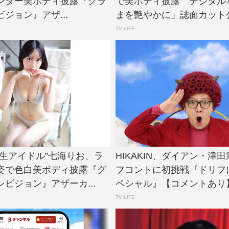
ンダー美ボディ披露『グラ
で美ボディ披露 デジタル
ジョン』アザ...
まを艶やかに」誌面カット公開 
TV LIFE
大生アイドル”七海りお、ラ
HIKAKIN、ダイアン・津
姿で色白美ボディ披露『グ
フコントに初挑戦『ドリフ
ビジョン』アザーカ...
ペシャル』【コメントあり】.
TV LIFE