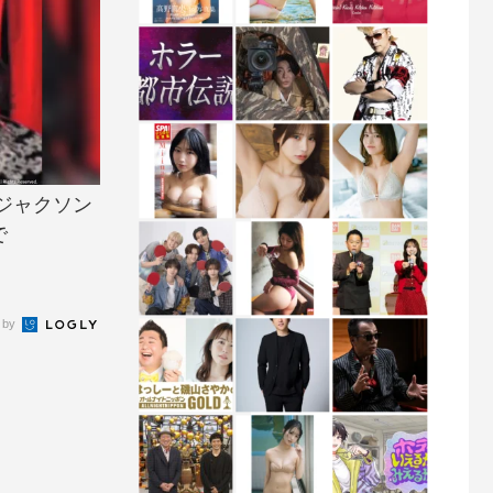
ジャクソン
で
 by