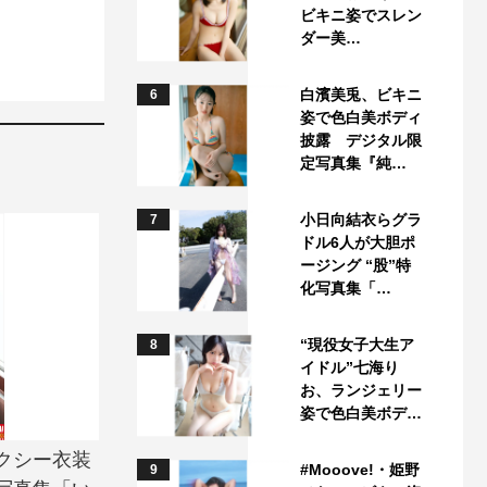
ビキニ姿でスレン
ダー美…
白濱美兎、ビキニ
6
姿で色白美ボディ
披露 デジタル限
定写真集『純…
小日向結衣らグラ
7
ドル6人が大胆ポ
ージング “股”特
化写真集「…
“現役女子大生ア
8
イドル”七海り
お、ランジェリー
姿で色白美ボデ…
クシー衣装
#Mooove!・姫野
9