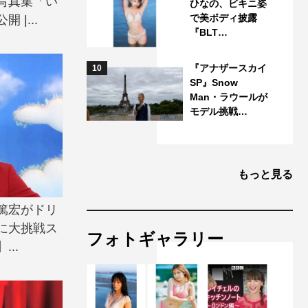
写真集「い
ひなの、ビキニ姿
で美ボディ披露
|...
『BLT…
『アナザースカイ
10
SP』Snow
Man・ラウールが
モデル挑戦…
もっと見る
田篤宏がドリ
に大挑戦ス
フォトギャラリー
..