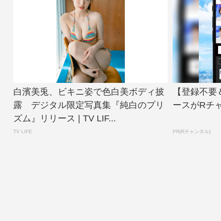
白濱美兎、ビキニ姿で色白美ボディ披
【登録不要
露 デジタル限定写真集『純白のプリ
ースがRチ
ズム』リリース | TV LIF...
TV LIFE
PR(Rチャンネル)