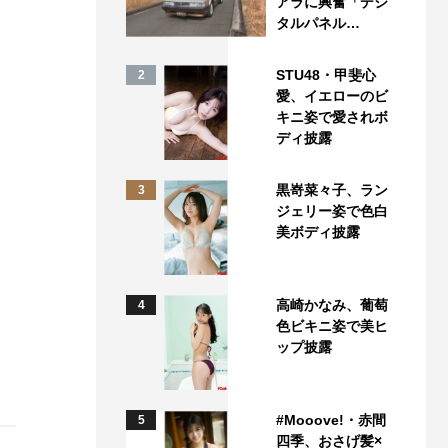
アラに興奮「デジ
タルパネル…
STU48・甲斐心
2
愛、イエローのビ
キニ姿で愛されボ
ディ披露
黒嵜菜々子、ラン
3
ジェリー姿で色白
美ボディ披露
高崎かなみ、葡萄
4
色ビキニ姿で美ヒ
ップ披露
#Mooove!・赤間
5
四季、おさげ髪×