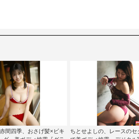
e!・赤間四季、おさげ髪×ビキ
ちとせよしの、レースのセ