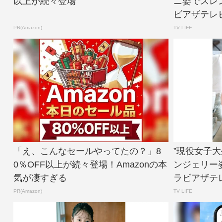
以上が続々登場
ニ姿でスレ
ビアザテレビ
PR(Amazon)
TV LIFE
「え、こんなセールやってたの？」8
”現役女子
0％OFF以上が続々登場！Amazonの本
ンジェリー
気が凄すぎる
ラビアザテレ
PR(Amazon)
TV LIFE