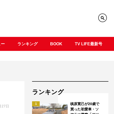
ュー
ランキング
BOOK
TV LIFE最新号
ランキング
槙原寛己が20歳で
1
月27日
買った初愛車・ソ