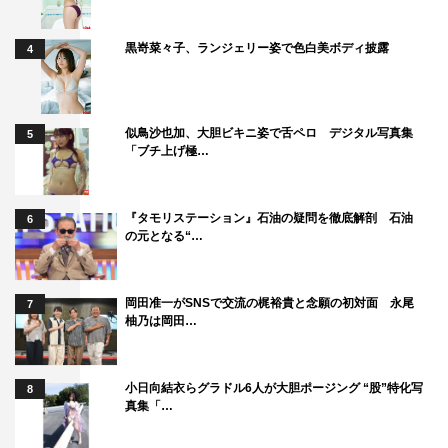
黒嵜菜々子、ランジェリー姿で色白美ボディ披露
4
似鳥沙也加、大胆ビキニ姿で舌ペロ デジタル写真集
5
「ブチ上げ極…
『タモリステーション』石油の疑問を徹底解剖 石油
6
の元となる“…
岡田准一がSNSで交流の梶裕貴と念願の初対面 永尾
7
柚乃は岡田…
小日向結衣らグラドル6人が大胆ポージング “股”特化写
8
真集「…