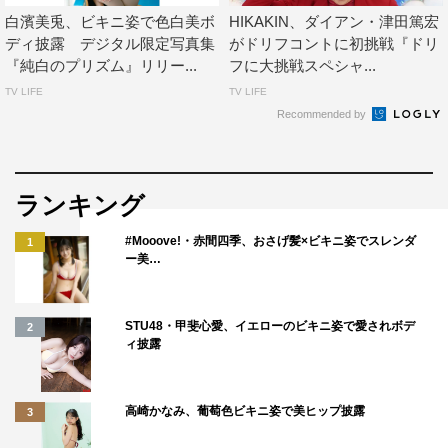
白濱美兎、ビキニ姿で色白美ボ
HIKAKIN、ダイアン・津田篤宏
ディ披露 デジタル限定写真集
がドリフコントに初挑戦『ドリ
『純白のプリズム』リリー...
フに大挑戦スペシャ...
TV LIFE
TV LIFE
Recommended by
ランキング
#Mooove!・赤間四季、おさげ髪×ビキニ姿でスレンダ
1
ー美…
STU48・甲斐心愛、イエローのビキニ姿で愛されボデ
2
ィ披露
高崎かなみ、葡萄色ビキニ姿で美ヒップ披露
3