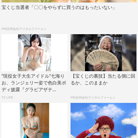
宝くじ当選者「〇〇をやらずに買うのはもったいない」
PR(合同会社デジタルファーム )
”現役女子大生アイドル”七海り
【宝くじの裏技】当たる側に回
お、ランジェリー姿で色白美ボ
るか、このままか
ディ披露『グラビアザテ...
TV LIFE
PR(合同会社デジタルファーム )