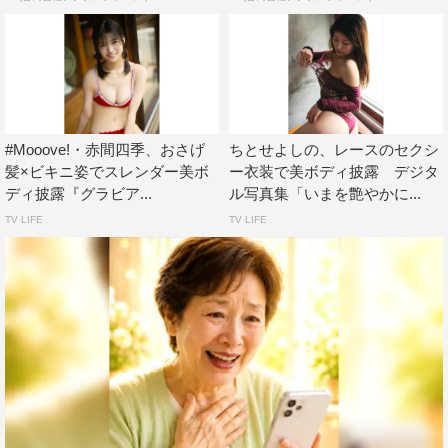
#Mooove!・赤間四季、おさげ
ちとせよしの、レースのセクシ
髪×ビキニ姿でスレンダー美ボ
ー衣装で美ボディ披露 デジタ
ディ披露『グラビア...
ル写真集「いまを艶やかに...
TV LIFE
TV LIFE