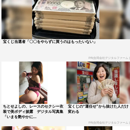
宝くじ当選者「〇〇をやらずに買うのはもったいない」
PR(合同会社デジタルファーム )
ちとせよしの、レースのセクシー衣
宝くじの“運任せ”から抜けた人だけ
装で美ボディ披露 デジタル写真集
変わる
「いまを艶やかに...
PR(合同会社デジタルファーム )