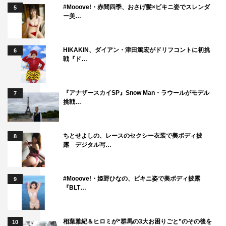
#Mooove!・赤間四季、おさげ髪×ビキニ姿でスレンダ
5
ー美…
HIKAKIN、ダイアン・津田篤宏がドリフコントに初挑
6
戦『ド…
『アナザースカイSP』Snow Man・ラウールがモデル
7
挑戦…
ちとせよしの、レースのセクシー衣装で美ボディ披
8
露 デジタル写…
#Mooove!・姫野ひなの、ビキニ姿で美ボディ披露
9
『BLT…
相葉雅紀＆ヒロミが“群馬の3大お困りごと”のその後を
10