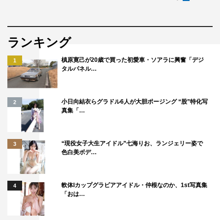
ランキング
槙原寛己が20歳で買った初愛車・ソアラに興奮「デジ
1
タルパネル…
小日向結衣らグラドル6人が大胆ポージング “股”特化写
2
真集「…
“現役女子大生アイドル”七海りお、ランジェリー姿で
3
色白美ボデ…
軟体Iカップグラビアアイドル・仲根なのか、1st写真集
4
「おは…