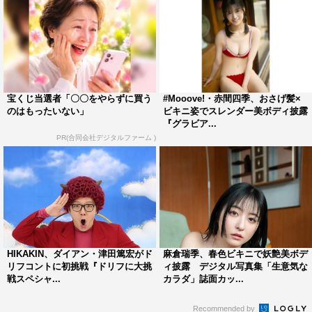
宝くじ当選者「〇〇をやらずに買う
#Mooove!・赤間四季、おさげ髪×
のはもったいない」
ビキニ姿でスレンダー美ボディ披露
『グラビア...
PR(合同会社デジタルファーム )
HIKAKIN、ダイアン・津田篤宏がド
麻倉瑞季、春色ビキニで妖艶美ボデ
リフコントに初挑戦『ドリフに大挑
ィ披露 デジタル写真集「生意気な
戦スペシャ...
カラダ」誌面カッ...
Recommended by