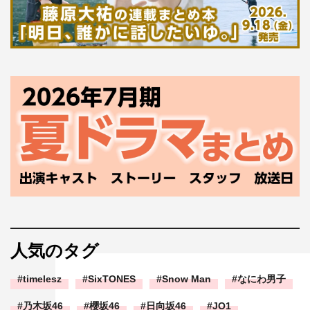
人気のタグ
timelesz
SixTONES
Snow Man
なにわ男子
乃木坂46
櫻坂46
日向坂46
JO1