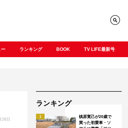
ュー
ランキング
BOOK
TV LIFE最新号
ランキング
槙原寛己が20歳で
1
月28日
買った初愛車・ソ