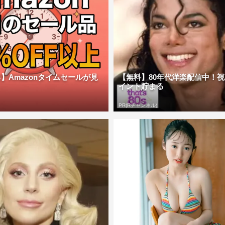
】Amazonタイムセールが見
【無料】80年代洋楽配信中！
イント貯まる
PR(Rチャンネル)