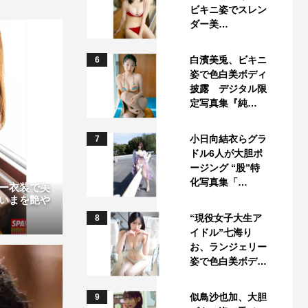
ビキニ姿でスレン
ダー美…
白濱美兎、ビキニ
6
姿で色白美ボディ
披露 デジタル限
定写真集『純…
小日向結衣らグラ
7
ドル6人が大胆ポ
ージング “股”特
化写真集「…
ー衣装で美
いまを艶や
“現役女子大生ア
8
イドル”七海り
お、ランジェリー
姿で色白美ボデ…
似鳥沙也加、大胆
9