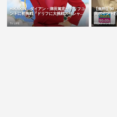
HIKAKIN、ダイアン・津田篤宏がドリフコ
【無料】90
ントに初挑戦『ドリフに大挑戦スペシャ...
天ポイント
TV LIFE
PR(Rチャンネル)