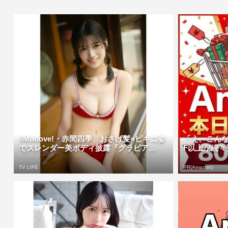
#Mooove!・赤間四季、おさげ髪×ビキニ姿
「え、こんな
でスレンダー美ボディ披露『グラビア...
F以上が続々登
TV LIFE
PR(Amazon)