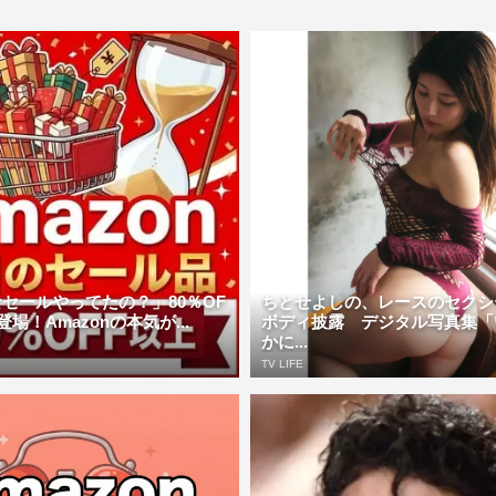
セールやってたの？」80％OF
ちとせよしの、レースのセクシ
場！Amazonの本気が...
ボディ披露 デジタル写真集「
かに...
TV LIFE