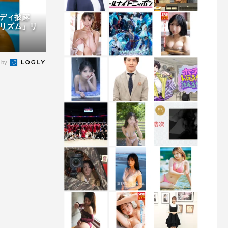
ボディ披露
リズム』リ
 by