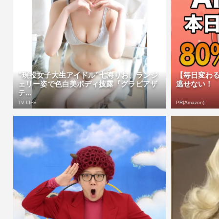
”現役女子大生アイドル”七海りお、ランジ
【毎日変わる
ェリー姿で色白美ボディ披露『グラビアザ
逃せない！
テ...
TV LIFE
PR(Amazon)