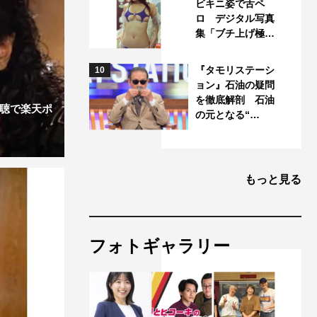
ビキニ姿で舌ペ
ロ デジタル写真
集「ブチ上げ極…
『タモリステーシ
10
ョン』石油の疑問
を徹底解剖 石油
視聴で楽天ポ
の元となる“…
もっと見る
フォトギャラリー