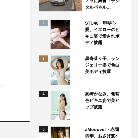
アラに興奮「デジ
タルパネル…
STU48・甲斐心
2
愛、イエローのビ
キニ姿で愛されボ
ディ披露
黒嵜菜々子、ラン
3
ジェリー姿で色白
美ボディ披露
高崎かなみ、葡萄
4
色ビキニ姿で美ヒ
ップ披露
#Mooove!・赤間
5
四季、おさげ髪×