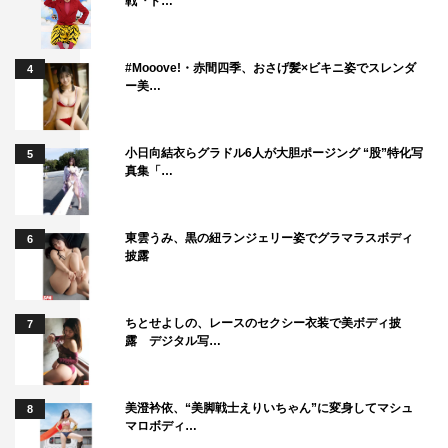
戦『ド…
#Mooove!・赤間四季、おさげ髪×ビキニ姿でスレンダ
4
ー美…
小日向結衣らグラドル6人が大胆ポージング “股”特化写
5
真集「…
東雲うみ、黒の紐ランジェリー姿でグラマラスボディ
6
披露
ちとせよしの、レースのセクシー衣装で美ボディ披
7
露 デジタル写…
美澄衿依、“美脚戦士えりいちゃん”に変身してマシュ
8
マロボディ…