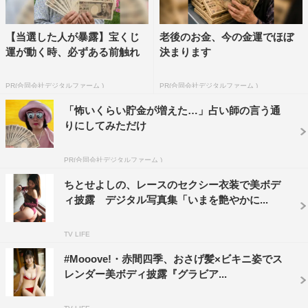
【当選した人が暴露】宝くじ
老後のお金、今の金運でほぼ
運が動く時、必ずある前触れ
決まります
PR(合同会社デジタルファーム )
PR(合同会社デジタルファーム )
「怖いくらい貯金が増えた…」占い師の言う通
りにしてみただけ
PR(合同会社デジタルファーム )
ちとせよしの、レースのセクシー衣装で美ボデ
ィ披露 デジタル写真集「いまを艶やかに...
TV LIFE
#Mooove!・赤間四季、おさげ髪×ビキニ姿でス
レンダー美ボディ披露『グラビア...