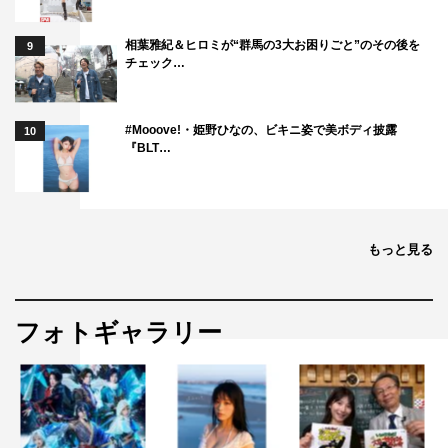
相葉雅紀＆ヒロミが“群馬の3大お困りごと”のその後を
9
チェック…
#Mooove!・姫野ひなの、ビキニ姿で美ボディ披露
10
『BLT…
もっと見る
フォトギャラリー