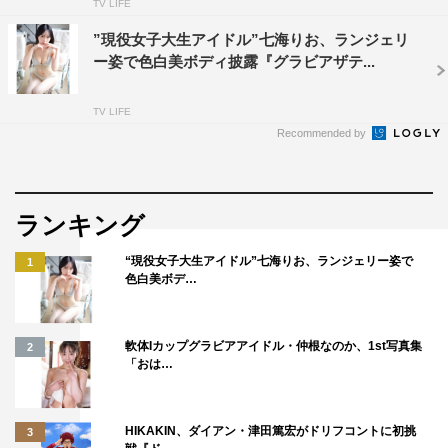
TV LIFE
”現役女子大生アイドル”七海りお、ランジェリ
ー姿で色白美ボディ披露『グラビアザテ...
TV LIFE
Recommended by
ランキング
“現役女子大生アイドル”七海りお、ランジェリー姿で
1
色白美ボデ…
軟体Iカップグラビアアイドル・仲根なのか、1st写真集
2
「おは…
HIKAKIN、ダイアン・津田篤宏がドリフコントに初挑
3