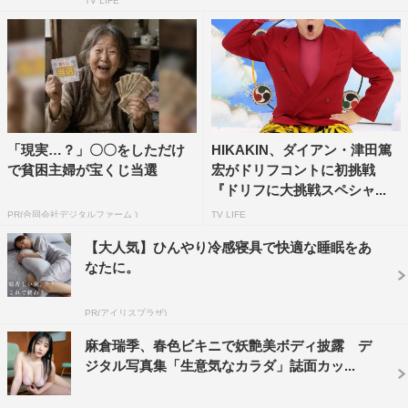
TV LIFE
「現実…？」〇〇をしただけ
HIKAKIN、ダイアン・津田篤
で貧困主婦が宝くじ当選
宏がドリフコントに初挑戦
『ドリフに大挑戦スペシャ...
PR(合同会社デジタルファーム )
TV LIFE
【大人気】ひんやり冷感寝具で快適な睡眠をあ
なたに。
PR(アイリスプラザ)
麻倉瑞季、春色ビキニで妖艶美ボディ披露 デ
ジタル写真集「生意気なカラダ」誌面カッ...