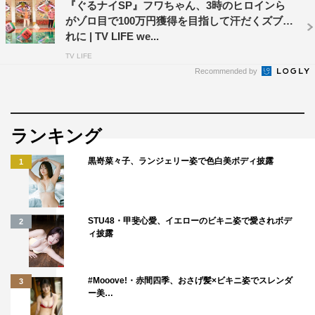
『ぐるナイSP』フワちゃん、3時のヒロインら
がゾロ目で100万円獲得を目指して汗だくズブ濡
れに | TV LIFE we...
TV LIFE
Recommended by
ランキング
黒嵜菜々子、ランジェリー姿で色白美ボディ披露
1
STU48・甲斐心愛、イエローのビキニ姿で愛されボデ
2
ィ披露
#Mooove!・赤間四季、おさげ髪×ビキニ姿でスレンダ
3
ー美…