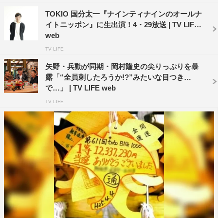
TOKIO 国分太一『ナインティナインのオールナ
イトニッポン』に生出演！4・29放送 | TV LIFE
web
TV LIFE
矢野・兵動が同期・岡村隆史の尖りっぷりを暴
露「“全員刺したろうか!?”みたいな目つき
で…」 | TV LIFE web
TV LIFE