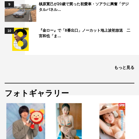
槙原寛己が20歳で買った初愛車・ソアラに興奮「デジ
9
タルパネル…
『金ロー』で「8番出口」ノーカット地上波初放送 二
10
宮和也「ま…
もっと見る
フォトギャラリー