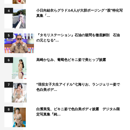
小日向結衣らグラドル6人が大胆ポージング “股”特化写
4
真集「…
『タモリステーション』石油の疑問を徹底解剖 石油
5
の元となる“…
高崎かなみ、葡萄色ビキニ姿で美ヒップ披露
6
“現役女子大生アイドル”七海りお、ランジェリー姿で
7
色白美ボデ…
白濱美兎、ビキニ姿で色白美ボディ披露 デジタル限
8
定写真集『純…