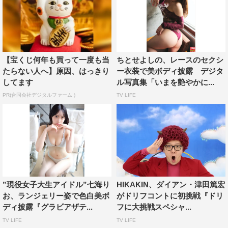
【宝くじ何年も買って一度も当
ちとせよしの、レースのセクシ
たらない人へ】原因、はっきり
ー衣装で美ボディ披露 デジタ
してます
ル写真集「いまを艶やかに...
PR(合同会社デジタルファーム )
TV LIFE
”現役女子大生アイドル”七海り
HIKAKIN、ダイアン・津田篤宏
お、ランジェリー姿で色白美ボ
がドリフコントに初挑戦『ドリ
ディ披露『グラビアザテ...
フに大挑戦スペシャ...
TV LIFE
TV LIFE