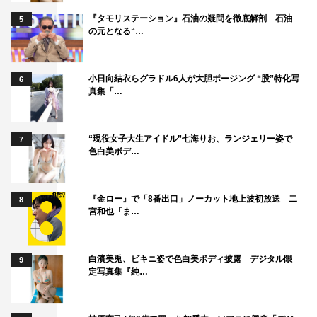
『タモリステーション』石油の疑問を徹底解剖 石油
5
の元となる“…
小日向結衣らグラドル6人が大胆ポージング “股”特化写
6
真集「…
“現役女子大生アイドル”七海りお、ランジェリー姿で
7
色白美ボデ…
『金ロー』で「8番出口」ノーカット地上波初放送 二
8
宮和也「ま…
白濱美兎、ビキニ姿で色白美ボディ披露 デジタル限
9
定写真集『純…