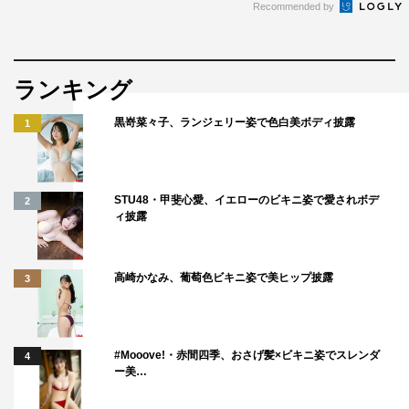
Recommended by
ランキング
黒嵜菜々子、ランジェリー姿で色白美ボディ披露
1
STU48・甲斐心愛、イエローのビキニ姿で愛されボデ
2
ィ披露
高崎かなみ、葡萄色ビキニ姿で美ヒップ披露
3
#Mooove!・赤間四季、おさげ髪×ビキニ姿でスレンダ
4
ー美…