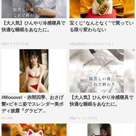
【大人気】ひんやり冷感寝具で
宝くじ“なんとなく”で買ってい
快適な睡眠をあなたに。
る限り変わらない
PR(アイリスプラザ)
PR(合同会社デジタルファーム )
#Mooove!・赤間四季、おさげ
【大人気】ひんやり冷感寝具で
髪×ビキニ姿でスレンダー美ボ
快適な睡眠をあなたに。
ディ披露『グラビア...
TV LIFE
PR(アイリスプラザ)