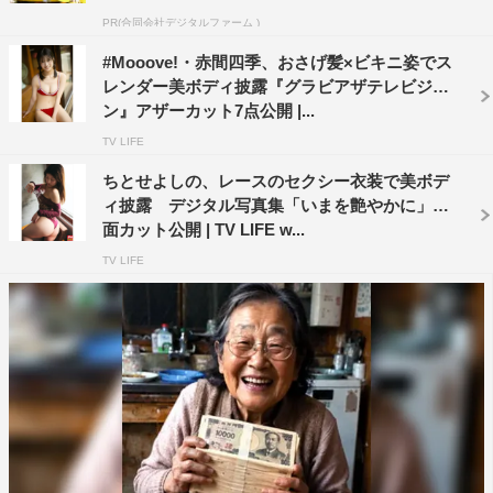
PR(合同会社デジタルファーム )
#Mooove!・赤間四季、おさげ髪×ビキニ姿でス
レンダー美ボディ披露『グラビアザテレビジョ
ン』アザーカット7点公開 |...
TV LIFE
ちとせよしの、レースのセクシー衣装で美ボデ
ィ披露 デジタル写真集「いまを艶やかに」誌
面カット公開 | TV LIFE w...
TV LIFE