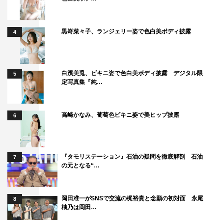
黒嵜菜々子、ランジェリー姿で色白美ボディ披露
4
白濱美兎、ビキニ姿で色白美ボディ披露 デジタル限
5
定写真集『純…
高崎かなみ、葡萄色ビキニ姿で美ヒップ披露
6
『タモリステーション』石油の疑問を徹底解剖 石油
7
の元となる“…
岡田准一がSNSで交流の梶裕貴と念願の初対面 永尾
8
柚乃は岡田…