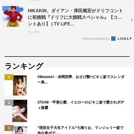
HIKAKIN、ダイアン・津田篤宏がドリフコント
に初挑戦『ドリフに大挑戦スペシャル』【コメ
ントあり】 | TV LIFE...
TV LIFE
Recommended by
ランキング
#Mooove!・赤間四季、おさげ髪×ビキニ姿でスレンダ
1
ー美…
STU48・甲斐心愛、イエローのビキニ姿で愛されボデ
2
ィ披露
“現役女子大生アイドル”七海りお、ランジェリー姿で
3
色白美ボデ…