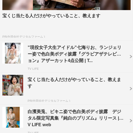
宝くじ当たる人だけがやっていること、教えます
PR(合同会社デジタルファーム )
”現役女子大生アイドル”七海りお、ランジェリ
ー姿で色白美ボディ披露『グラビアザテレビジ
ョン』アザーカット4点公開 | T...
TV LIFE
宝くじ当たる人だけがやっていること、教えま
す
PR(合同会社デジタルファーム )
白濱美兎、ビキニ姿で色白美ボディ披露 デジ
タル限定写真集『純白のプリズム』リリース | T
V LIFE web
TV LIFE