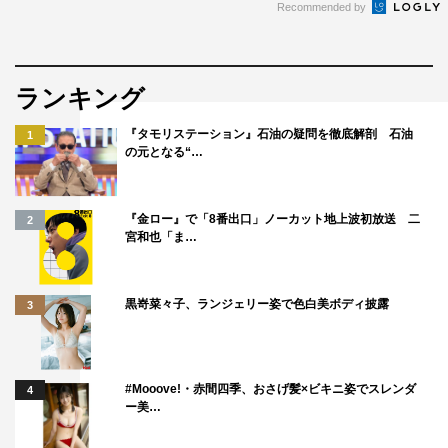
Recommended by
ランキング
『タモリステーション』石油の疑問を徹底解剖 石油
1
の元となる“…
『金ロー』で「8番出口」ノーカット地上波初放送 二
2
宮和也「ま…
黒嵜菜々子、ランジェリー姿で色白美ボディ披露
3
#Mooove!・赤間四季、おさげ髪×ビキニ姿でスレンダ
4
ー美…