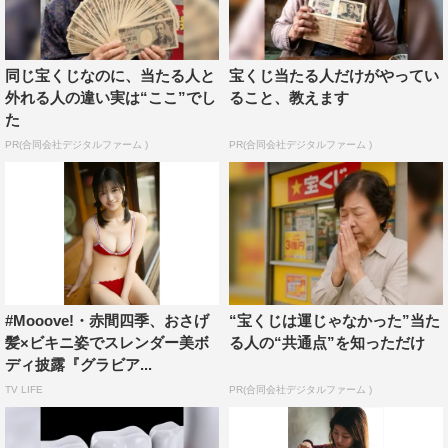
同じ宝くじなのに、当たる人と
宝くじ当たる人だけがやってい
外れる人の違い実は“ここ”でし
ること、教えます
た
PR(合同会社デジタルファーム )
PR(合同会社デジタルファーム )
#Mooove!・赤間四季、おさげ
“宝くじは運じゃなかった”当た
髪×ビキニ姿でスレンダー美ボ
る人の“共通点”を知っただけ
ディ披露『グラビア...
TV LIFE
PR(合同会社デジタルファーム )