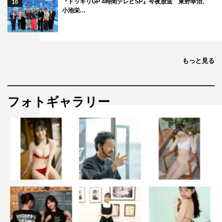
『ドッキリGP 4時間テレビSP』今夜放送 東野幸治、
10
小池栄…
もっと見る
フォトギャラリー