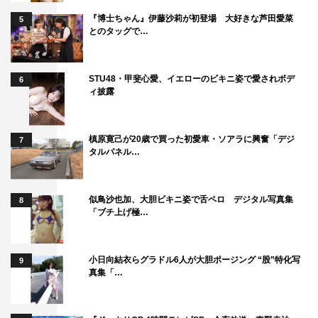
『博士ちゃん』伊藤沙莉が初登場 大好きな芦田愛菜
5
とのタッグで…
STU48・甲斐心愛、イエローのビキニ姿で愛されボデ
6
ィ披露
槙原寛己が20歳で買った初愛車・ソアラに興奮「デジ
7
タルパネル…
似鳥沙也加、大胆ビキニ姿で舌ペロ デジタル写真集
8
「ブチ上げ極…
小日向結衣らグラドル6人が大胆ポージング “股”特化写
9
真集「…