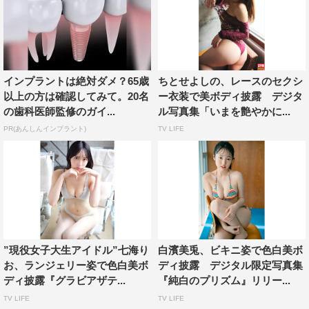
インプラントは絶対ダメ？65歳
ちとせよしの、レースのセクシ
以上の方は確認してみて。20名
ー衣装で美ボディ披露 デジタ
の歯科医師監修のガイ...
ル写真集「いまを艶やかに...
PR(あんしんインプラント)
TV LIFE
”現役女子大生アイドル”七海り
白濱美兎、ビキニ姿で色白美ボ
お、ランジェリー姿で色白美ボ
ディ披露 デジタル限定写真集
ディ披露『グラビアザテ...
『純白のプリズム』リリー...
TV LIFE
TV LIFE