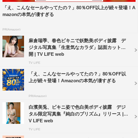
「え、こんなセールやってたの？」80％OFF以上が続々登場！A
mazonの本気が凄すぎる
PR(Amazon)
麻倉瑞季、春色ビキニで妖艶美ボディ披露 デ
ジタル写真集「生意気なカラダ」誌面カット公
開 | TV LIFE web
TV LIFE
「え、こんなセールやってたの？」80％OFF以
上が続々登場！Amazonの本気が凄すぎる
PR(Amazon)
白濱美兎、ビキニ姿で色白美ボディ披露 デジ
タル限定写真集『純白のプリズム』リリース | T
V LIFE web
TV LIFE