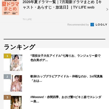
2026年夏ドラマ一覧｜7月期新ドラマまとめ【キ
ャスト・あらすじ・放送日】 | TV LIFE web
TV LIFE
Recommended by
ランキング
“現役女子大生アイドル”七海りお、ランジェリー姿で
1
色白美ボデ…
軟体Iカップグラビアアイドル・仲根なのか、1st写真集
2
「おは…
#Mooove!・赤間四季、おさげ髪×ビキニ姿でスレンダ
3
ー美…