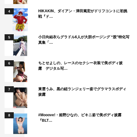
HIKAKIN、ダイアン・津田篤宏がドリフコントに初挑
4
戦『ド…
小日向結衣らグラドル6人が大胆ポージング “股”特化写
5
真集「…
ちとせよしの、レースのセクシー衣装で美ボディ披
6
露 デジタル写…
東雲うみ、黒の紐ランジェリー姿でグラマラスボディ
7
披露
#Mooove!・姫野ひなの、ビキニ姿で美ボディ披露
8
『BLT…