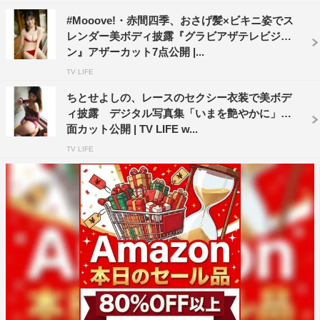
#Mooove!・赤間四季、おさげ髪×ビキニ姿でス
レンダー美ボディ披露『グラビアザテレビジョ
ン』アザーカット7点公開 |...
TV LIFE
ちとせよしの、レースのセクシー衣装で美ボデ
ィ披露 デジタル写真集「いまを艶やかに」誌
面カット公開 | TV LIFE w...
TV LIFE