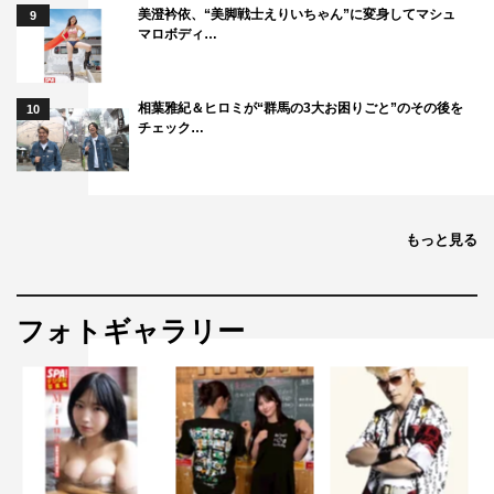
美澄衿依、“美脚戦士えりいちゃん”に変身してマシュ
9
マロボディ…
相葉雅紀＆ヒロミが“群馬の3大お困りごと”のその後を
10
チェック…
もっと見る
フォトギャラリー