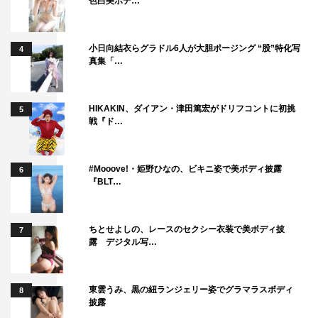
色白美ボデ…
小日向結衣らグラドル6人が大胆ポージング “股”特化写
4
真集「…
HIKAKIN、ダイアン・津田篤宏がドリフコントに初挑
5
戦『ド…
#Mooove!・姫野ひなの、ビキニ姿で美ボディ披露
6
『BLT…
ちとせよしの、レースのセクシー衣装で美ボディ披
7
露 デジタル写…
東雲うみ、黒の紐ランジェリー姿でグラマラスボディ
8
披露