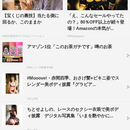
【宝くじの裏技】当たる側に
「え、こんなセールやってた
回るか、このままか
の？」80％OFF以上が続々登
場！Amazonの本気が...
PR(合同会社デジタルファーム )
PR(Amazon)
アマゾン1位「このお茶ガチです」噂のお茶
PR(ハーブ健康本舗)
#Mooove!・赤間四季、おさげ髪×ビキニ姿でス
レンダー美ボディ披露『グラビア...
TV LIFE
ちとせよしの、レースのセクシー衣装で美ボデ
ィ披露 デジタル写真集「いまを艶やかに...