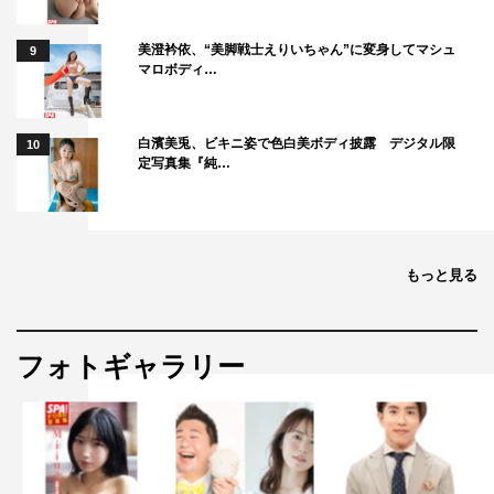
美澄衿依、“美脚戦士えりいちゃん”に変身してマシュ
9
マロボディ…
白濱美兎、ビキニ姿で色白美ボディ披露 デジタル限
10
定写真集『純…
もっと見る
フォトギャラリー