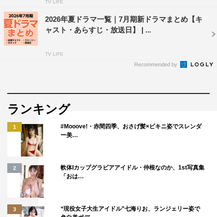
TV LIFE
2026年夏ドラマ一覧｜7月期新ドラマまとめ【キ
ャスト・あらすじ・放送日】 | ...
TV LIFE
Recommended by
ランキング
#Mooove!・赤間四季、おさげ髪×ビキニ姿でスレンダ
1
ー美…
軟体Iカップグラビアアイドル・仲根なのか、1st写真集
2
「おは…
“現役女子大生アイドル”七海りお、ランジェリー姿で
3