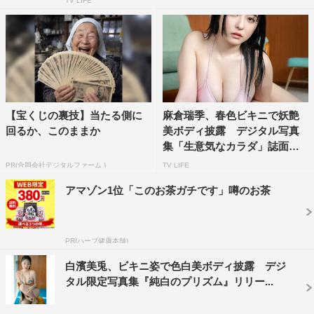
TV LIFE
【宝くじの裏技】当たる側に
麻倉瑞季、春色ビキニで妖艶
回るか、このままか
美ボディ披露 デジタル写真
集「生意気なカラダ」誌面カ
ッ...
PR(合同会社デジタルファーム )
TV LIFE
アマゾン1位「このお茶ガチです」噂のお茶
PR(ハーブ健康本舗)
白濱美兎、ビキニ姿で色白美ボディ披露 デジ
タル限定写真集『純白のプリズム』リリー...