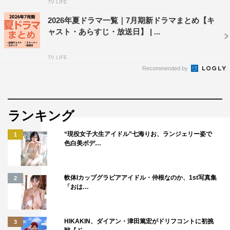
TV LIFE
2026年夏ドラマ一覧｜7月期新ドラマまとめ【キ
ャスト・あらすじ・放送日】 | ...
TV LIFE
Recommended by
ランキング
“現役女子大生アイドル”七海りお、ランジェリー姿で
1
色白美ボデ…
軟体Iカップグラビアアイドル・仲根なのか、1st写真集
2
「おは…
HIKAKIN、ダイアン・津田篤宏がドリフコントに初挑
3