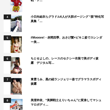
戦『ド…
小日向結衣らグラドル6人が大胆ポージング “股”特化写
4
真集「…
#Mooove!・赤間四季、おさげ髪×ビキニ姿でスレンダ
5
ー美…
ちとせよしの、レースのセクシー衣装で美ボディ披
6
露 デジタル写…
東雲うみ、黒の紐ランジェリー姿でグラマラスボディ
7
披露
美澄衿依、“美脚戦士えりいちゃん”に変身してマシュ
8
マロボディ…