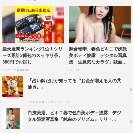
TV LIFE
楽天週間ランキング1位！シリ
麻倉瑞季、春色ビキニで妖艶
ーズ累計3億包のスッキリ茶。
美ボディ披露 デジタル写真
380円でお試し
集「生意気なカラダ」誌面カ
ッ...
PR(ハーブ健康本舗)
TV LIFE
「占い師だけが知ってる〝お金が増える人の共
通点〟」
PR(合同会社デジタルファーム )
白濱美兎、ビキニ姿で色白美ボディ披露 デジ
タル限定写真集『純白のプリズム』リリー...