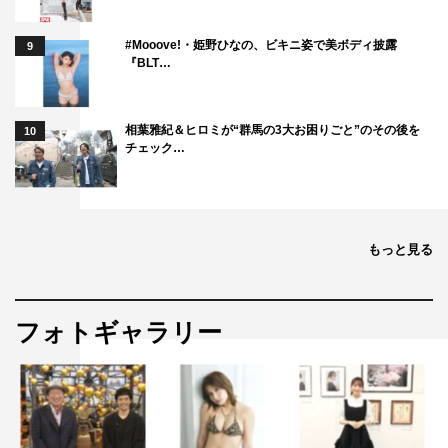
#Mooove!・姫野ひなの、ビキニ姿で美ボディ披露
9
『BLT…
相葉雅紀＆ヒロミが“群馬の3大お困りごと”のその後を
10
チェック…
もっと見る
フォトギャラリー