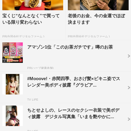
宝くじ“なんとなく”で買って
老後のお金、今の金運でほぼ
いる限り変わらない
決まります
PR(合同会社デジタルファーム )
PR(合同会社デジタルファーム )
アマゾン1位「このお茶ガチです」噂のお茶
PR(ハーブ健康本舗)
#Mooove!・赤間四季、おさげ髪×ビキニ姿でス
レンダー美ボディ披露『グラビア...
TV LIFE
ちとせよしの、レースのセクシー衣装で美ボデ
ィ披露 デジタル写真集「いまを艶やかに...