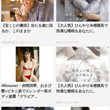
【宝くじの裏技】当たる側に回
【大人気】ひんやり冷感寝具で
るか、このままか
快適な睡眠をあなたに。
PR(合同会社デジタルファーム )
PR(アイリスプラザ)
#Mooove!・赤間四季、おさげ
【大人気】ひんやり冷感寝具で
髪×ビキニ姿でスレンダー美ボ
快適な睡眠をあなたに。
ディ披露『グラビア...
TV LIFE
PR(アイリスプラザ)