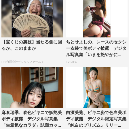
【宝くじの裏技】当たる側に回
ちとせよしの、レースのセクシ
るか、このままか
ー衣装で美ボディ披露 デジタ
ル写真集「いまを艶やかに...
PR(合同会社デジタルファーム )
TV LIFE
麻倉瑞季、春色ビキニで妖艶美
白濱美兎、ビキニ姿で色白美ボ
ボディ披露 デジタル写真集
ディ披露 デジタル限定写真集
「生意気なカラダ」誌面カッ...
『純白のプリズム』リリー...