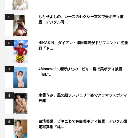
ちとせよしの、レースのセクシー衣装で美ボディ披
5
露 デジタル写…
HIKAKIN、ダイアン・津田篤宏がドリフコントに初挑
6
戦『ド…
#Mooove!・姫野ひなの、ビキニ姿で美ボディ披露
7
『BLT…
東雲うみ、黒の紐ランジェリー姿でグラマラスボディ
8
披露
白濱美兎、ビキニ姿で色白美ボディ披露 デジタル限
9
定写真集『純…