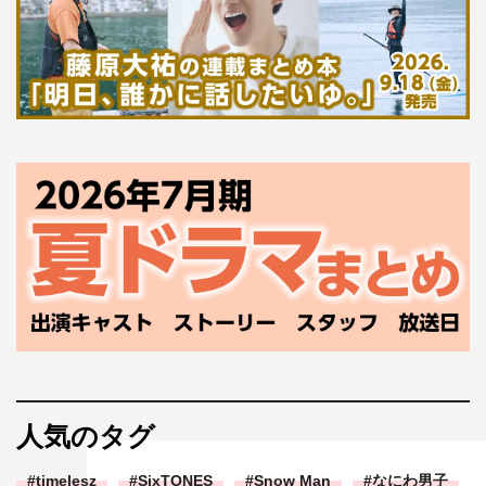
人気のタグ
timelesz
SixTONES
Snow Man
なにわ男子