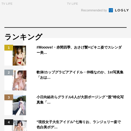
TV LIFE
TV LIFE
Recommended by
ランキング
#Mooove!・赤間四季、おさげ髪×ビキニ姿でスレンダ
1
ー美…
軟体Iカップグラビアアイドル・仲根なのか、1st写真集
2
「おは…
小日向結衣らグラドル6人が大胆ポージング “股”特化写
3
真集「…
“現役女子大生アイドル”七海りお、ランジェリー姿で
4
色白美ボデ…