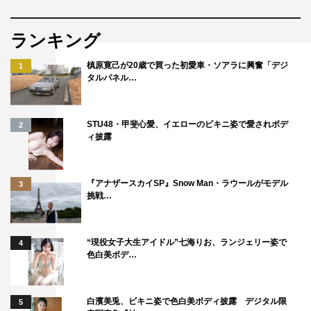
ランキング
槙原寛己が20歳で買った初愛車・ソアラに興奮「デジ
1
タルパネル…
STU48・甲斐心愛、イエローのビキニ姿で愛されボデ
2
ィ披露
『アナザースカイSP』Snow Man・ラウールがモデル
3
挑戦…
“現役女子大生アイドル”七海りお、ランジェリー姿で
4
色白美ボデ…
白濱美兎、ビキニ姿で色白美ボディ披露 デジタル限
5