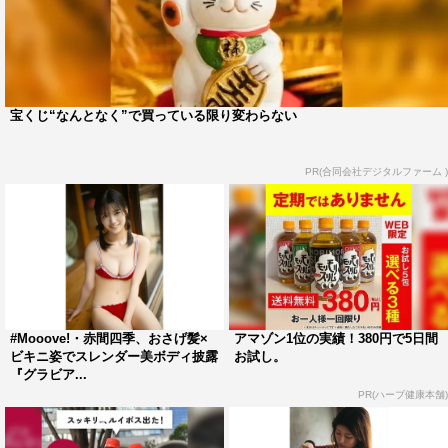
宝くじ“なんとなく”で買っている限り変わらない
PR(合同会社デジタルファーム )
#Mooove!・赤間四季、おさげ髪×
アマゾン1位の実績！380円で5日間
ビキニ姿でスレンダー美ボディ披露
お試し。
『グラビア...
PR(ハーブ健康本舗)