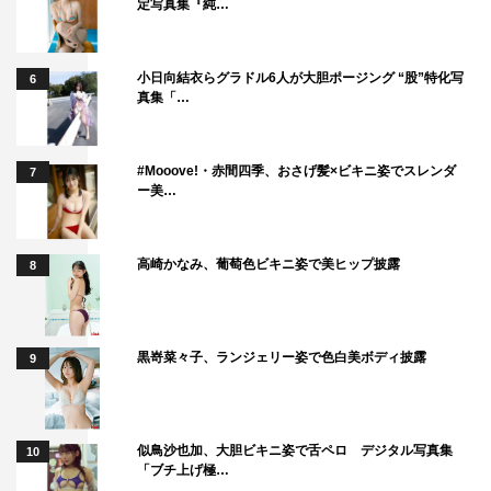
定写真集『純…
小日向結衣らグラドル6人が大胆ポージング “股”特化写
6
真集「…
#Mooove!・赤間四季、おさげ髪×ビキニ姿でスレンダ
7
ー美…
高崎かなみ、葡萄色ビキニ姿で美ヒップ披露
8
黒嵜菜々子、ランジェリー姿で色白美ボディ披露
9
似鳥沙也加、大胆ビキニ姿で舌ペロ デジタル写真集
10
「ブチ上げ極…