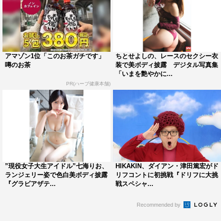
アマゾン1位「このお茶ガチです」
ちとせよしの、レースのセクシー衣
噂のお茶
装で美ボディ披露 デジタル写真集
「いまを艶やかに...
PR(ハーブ健康本舗)
”現役女子大生アイドル”七海りお、
HIKAKIN、ダイアン・津田篤宏がド
ランジェリー姿で色白美ボディ披露
リフコントに初挑戦『ドリフに大挑
『グラビアザテ...
戦スペシャ...
Recommended by