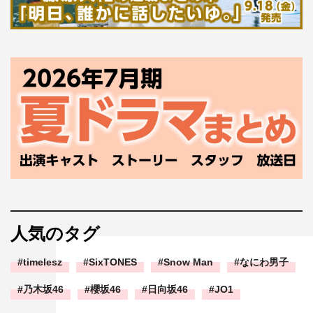
人気のタグ
timelesz
SixTONES
Snow Man
なにわ男子
乃木坂46
櫻坂46
日向坂46
JO1