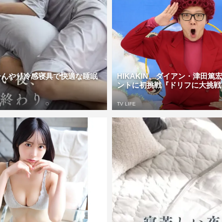
ひんやり冷感寝具で快適な睡眠
HIKAKIN、ダイアン・津田篤
。
ントに初挑戦『ドリフに大挑戦ス
)
TV LIFE