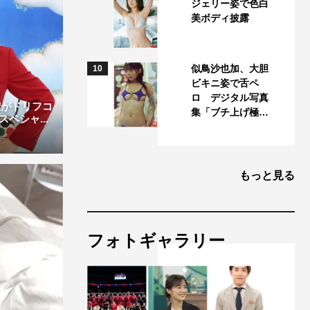
ジェリー姿で色白
美ボディ披露
似鳥沙也加、大胆
10
ビキニ姿で舌ペ
ロ デジタル写真
宏がドリフコ
集「ブチ上げ極…
ペシャ...
もっと見る
フォトギャラリー