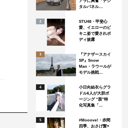
アラに興奮「デジ
タルパネル…
STU48・甲斐心
2
愛、イエローのビ
キニ姿で愛されボ
ディ披露
『アナザースカイ
3
SP』Snow
Man・ラウールが
モデル挑戦…
小日向結衣らグラ
4
ドル6人が大胆ポ
ージング “股”特
化写真集「…
#Mooove!・赤間
5
四季、おさげ髪×