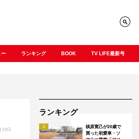
ュー
ランキング
BOOK
TV LIFE最新号
ランキング
槙原寛己が20歳で
1
月19日
買った初愛車・ソ