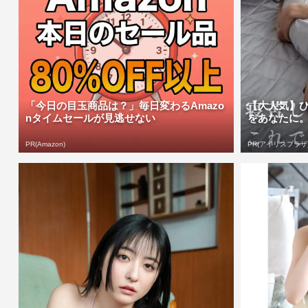
「今日の目玉商品は？」毎日変わるAmazo
【大人気】
nタイムセールが見逃せない
をあなたに
PR(Amazon)
PR(アイリスプラザ