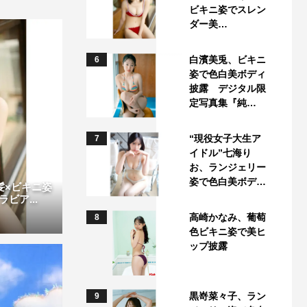
ビキニ姿でスレン
ダー美…
白濱美兎、ビキニ
6
姿で色白美ボディ
披露 デジタル限
定写真集『純…
“現役女子大生ア
7
イドル”七海り
お、ランジェリー
姿で色白美ボデ…
げ髪×ビキニ姿
ビア...
高崎かなみ、葡萄
8
色ビキニ姿で美ヒ
ップ披露
黒嵜菜々子、ラン
9