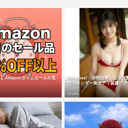
】Amazonタイムセールが見
#Mooove!・赤間四季、おさ
でスレンダー美ボディ披露『グラ
TV LIFE