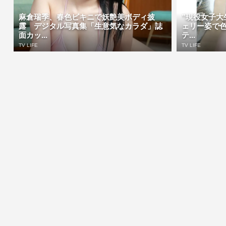
麻倉瑞季、春色ビキニで妖艶美ボディ披
”現役女子大
露 デジタル写真集「生意気なカラダ」誌
ェリー姿で
面カッ...
テ...
TV LIFE
TV LIFE