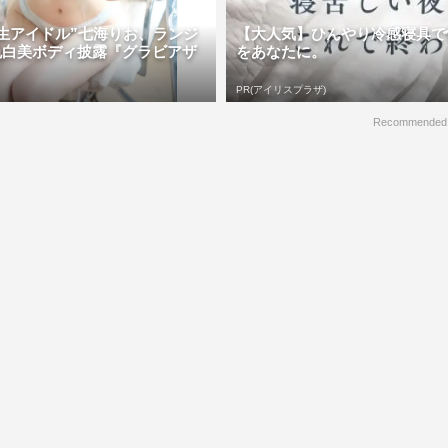
生アイドル”七海りお、ランジ
【大人気】ひんやり冷感寝具で
色白美ボディ披露『グラビアザ
をあなたに。
PR(アイリスプラザ)
Recommended