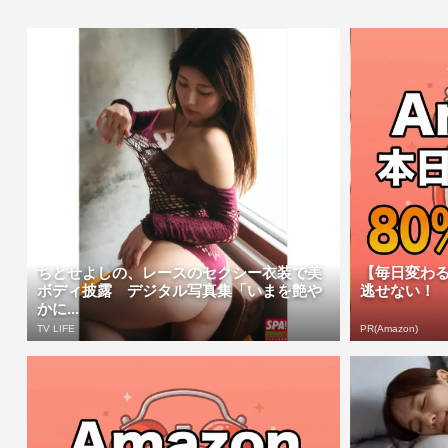
ちとせよしの、レースのセクシー衣装で美
【毎日変わる
ボディ披露 デジタル写真集「いまを艶や
逃せない！
かに...
TV LIFE
PR(Amazon)