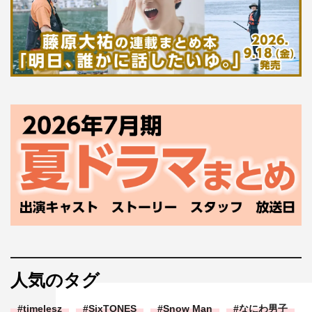
人気のタグ
timelesz
SixTONES
Snow Man
なにわ男子