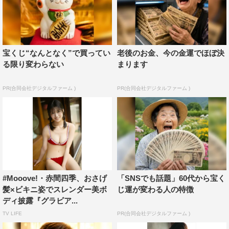
宝くじ“なんとなく”で買ってい
老後のお金、今の金運でほぼ決
る限り変わらない
まります
PR(合同会社デジタルファーム )
PR(合同会社デジタルファーム )
#Mooove!・赤間四季、おさげ
「SNSでも話題」60代から宝く
髪×ビキニ姿でスレンダー美ボ
じ運が変わる人の特徴
ディ披露『グラビア...
TV LIFE
PR(合同会社デジタルファーム )