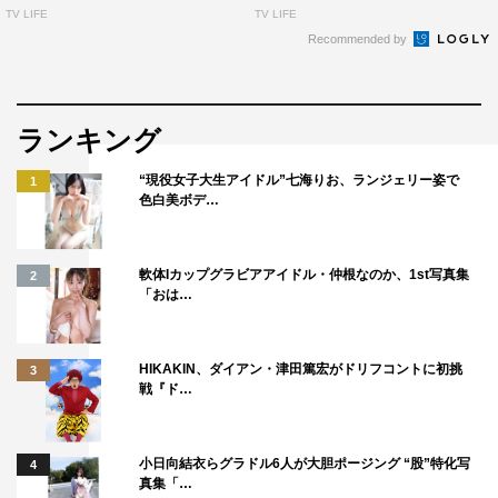
TV LIFE
TV LIFE
Recommended by
ランキング
“現役女子大生アイドル”七海りお、ランジェリー姿で
1
色白美ボデ…
軟体Iカップグラビアアイドル・仲根なのか、1st写真集
2
「おは…
HIKAKIN、ダイアン・津田篤宏がドリフコントに初挑
3
戦『ド…
小日向結衣らグラドル6人が大胆ポージング “股”特化写
4
真集「…