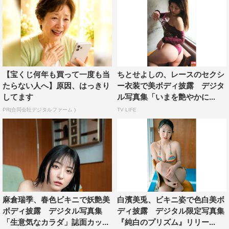
【宝くじ何年も買って一度も当
ちとせよしの、レースのセクシ
たらない人へ】原因、はっきり
ー衣装で美ボディ披露 デジタ
してます
ル写真集「いまを艶やかに...
PR(合同会社デジタルファーム )
TV LIFE
麻倉瑞季、春色ビキニで妖艶美
白濱美兎、ビキニ姿で色白美ボ
ボディ披露 デジタル写真集
ディ披露 デジタル限定写真集
「生意気なカラダ」誌面カッ...
『純白のプリズム』リリー...