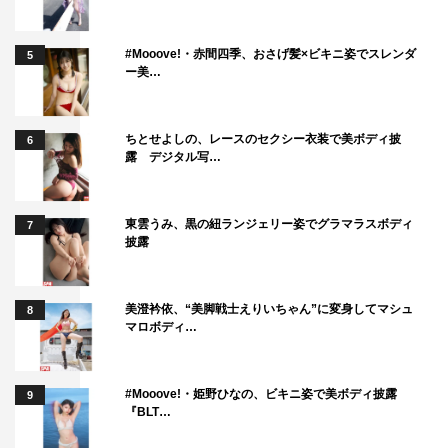
#Mooove!・赤間四季、おさげ髪×ビキニ姿でスレンダ
5
ー美…
ちとせよしの、レースのセクシー衣装で美ボディ披
6
露 デジタル写…
東雲うみ、黒の紐ランジェリー姿でグラマラスボディ
7
披露
美澄衿依、“美脚戦士えりいちゃん”に変身してマシュ
8
マロボディ…
#Mooove!・姫野ひなの、ビキニ姿で美ボディ披露
9
『BLT…