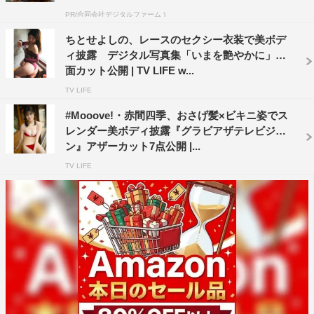
PR(合同会社デジタルファーム )
ちとせよしの、レースのセクシー衣装で美ボデ
ィ披露 デジタル写真集「いまを艶やかに」誌
面カット公開 | TV LIFE w...
TV LIFE
#Mooove!・赤間四季、おさげ髪×ビキニ姿でス
レンダー美ボディ披露『グラビアザテレビジョ
ン』アザーカット7点公開 |...
TV LIFE