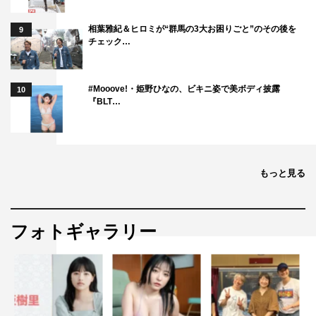
相葉雅紀＆ヒロミが“群馬の3大お困りごと”のその後を
9
チェック…
#Mooove!・姫野ひなの、ビキニ姿で美ボディ披露
10
『BLT…
もっと見る
フォトギャラリー