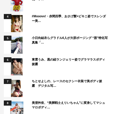
#Mooove!・赤間四季、おさげ髪×ビキニ姿でスレンダ
4
ー美…
小日向結衣らグラドル6人が大胆ポージング “股”特化写
5
真集「…
東雲うみ、黒の紐ランジェリー姿でグラマラスボディ
6
披露
ちとせよしの、レースのセクシー衣装で美ボディ披
7
露 デジタル写…
美澄衿依、“美脚戦士えりいちゃん”に変身してマシュ
8
マロボディ…