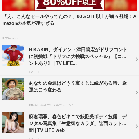
「え、こんなセールやってたの？」80％OFF以上が続々登場！A
mazonの本気が凄すぎる
PR(Amazon)
HIKAKIN、ダイアン・津田篤宏がドリフコント
に初挑戦『ドリフに大挑戦スペシャル』【コメ
ントあり】 | TV LIFE...
TV LIFE
あなたの金運はどう？宝くじに縁がある時、金
運はこう変わる
PR(合同会社デジタルファーム )
麻倉瑞季、春色ビキニで妖艶美ボディ披露 デ
ジタル写真集「生意気なカラダ」誌面カット公
開 | TV LIFE web
TV LIFE