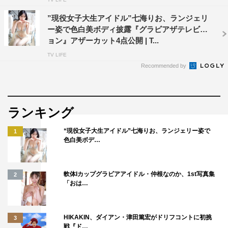
”現役女子大生アイドル”七海りお、ランジェリ
ー姿で色白美ボディ披露『グラビアザテレビジ
ョン』アザーカット4点公開 | T...
TV LIFE
Recommended by
ランキング
“現役女子大生アイドル”七海りお、ランジェリー姿で
1
色白美ボデ…
軟体Iカップグラビアアイドル・仲根なのか、1st写真集
2
「おは…
HIKAKIN、ダイアン・津田篤宏がドリフコントに初挑
3
戦『ド…