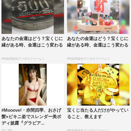
あなたの金運はどう？宝くじに
あなたの金運はどう？宝くじに
縁がある時、金運はこう変わる
縁がある時、金運はこう変わる
PR(合同会社デジタルファーム )
PR(合同会社デジタルファーム )
#Mooove!・赤間四季、おさげ
宝くじ当たる人だけがやってい
髪×ビキニ姿でスレンダー美ボ
ること、教えます
ディ披露『グラビア...
TV LIFE
PR(合同会社デジタルファーム )