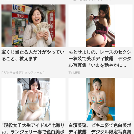
宝くじ当たる人だけがやってい
ちとせよしの、レースのセクシ
ること、教えます
ー衣装で美ボディ披露 デジタ
ル写真集「いまを艶やかに...
PR(合同会社デジタルファーム )
TV LIFE
”現役女子大生アイドル”七海り
白濱美兎、ビキニ姿で色白美ボ
お、ランジェリー姿で色白美ボ
ディ披露 デジタル限定写真集