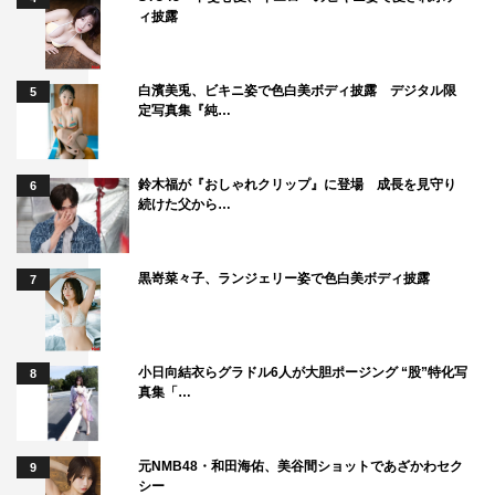
ィ披露
白濱美兎、ビキニ姿で色白美ボディ披露 デジタル限
5
定写真集『純…
鈴木福が『おしゃれクリップ』に登場 成長を見守り
6
続けた父から…
黒嵜菜々子、ランジェリー姿で色白美ボディ披露
7
小日向結衣らグラドル6人が大胆ポージング “股”特化写
8
真集「…
元NMB48・和田海佑、美谷間ショットであざかわセク
9
シー