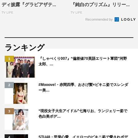
ディ披露『グラビアザテ...
『純白のプリズム』リリー...
TV LIFE
TV LIFE
Recommended by
ランキング
『しゃべくり007』“偏差値70英語エリート軍団”河野
1
太郎、…
#Mooove!・赤間四季、おさげ髪×ビキニ姿でスレンダ
2
ー美…
“現役女子大生アイドル”七海りお、ランジェリー姿で
3
色白美ボデ…
STU48・甲斐心愛、イエローのビキニ姿で愛されボデ
4