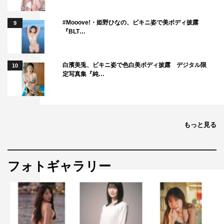
#Mooove!・姫野ひなの、ビキニ姿で美ボディ披露
9
『BLT…
白濱美兎、ビキニ姿で色白美ボディ披露 デジタル限
10
定写真集『純…
もっと見る
フォトギャラリー