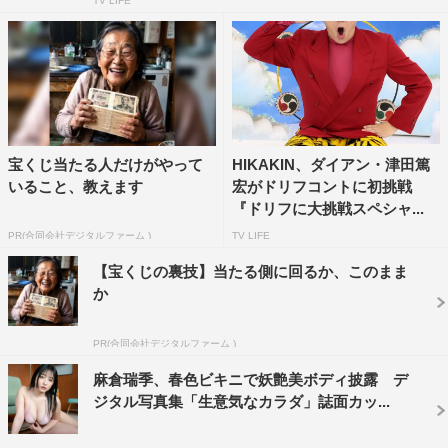
TV LIFE
宝くじ当たる人だけがやって
HIKAKIN、ダイアン・津田篤
いること、教えます
宏がドリフコントに初挑戦
『ドリフに大挑戦スペシャ...
PR(合同会社デジタルファーム )
TV LIFE
【宝くじの裏技】当たる側に回るか、このまま
か
PR(合同会社デジタルファーム )
麻倉瑞季、春色ビキニで妖艶美ボディ披露 デ
ジタル写真集「生意気なカラダ」誌面カッ...