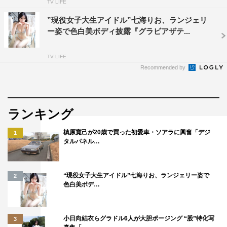
TV LIFE
”現役女子大生アイドル”七海りお、ランジェリ
ー姿で色白美ボディ披露『グラビアザテ...
TV LIFE
Recommended by
ランキング
槙原寛己が20歳で買った初愛車・ソアラに興奮「デジ
1
タルパネル…
“現役女子大生アイドル”七海りお、ランジェリー姿で
2
色白美ボデ…
小日向結衣らグラドル6人が大胆ポージング “股”特化写
3