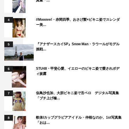
真集「…
#Mooove!・赤間四季、おさげ髪×ビキニ姿でスレンダ
4
ー美…
『アナザースカイSP』Snow Man・ラウールがモデル
5
挑戦…
STU48・甲斐心愛、イエローのビキニ姿で愛されボデ
6
ィ披露
似鳥沙也加、大胆ビキニ姿で舌ペロ デジタル写真集
7
「ブチ上げ極…
軟体Iカップグラビアアイドル・仲根なのか、1st写真集
8
「おは…