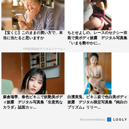
【宝くじ】このままの買い方で、本
ちとせよしの、レースのセクシー衣
当に当たると思いますか
装で美ボディ披露 デジタル写真集
「いまを艶やかに...
PR(合同会社デジタルファーム )
麻倉瑞季、春色ビキニで妖艶美ボデ
白濱美兎、ビキニ姿で色白美ボディ
ィ披露 デジタル写真集「生意気な
披露 デジタル限定写真集『純白の
カラダ」誌面カッ...
プリズム』リリー...
Recommended by