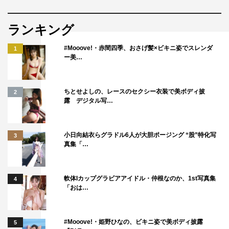
ランキング
#Mooove!・赤間四季、おさげ髪×ビキニ姿でスレンダ
1
ー美…
ちとせよしの、レースのセクシー衣装で美ボディ披
2
露 デジタル写…
小日向結衣らグラドル6人が大胆ポージング “股”特化写
3
真集「…
軟体Iカップグラビアアイドル・仲根なのか、1st写真集
4
「おは…
#Mooove!・姫野ひなの、ビキニ姿で美ボディ披露
5