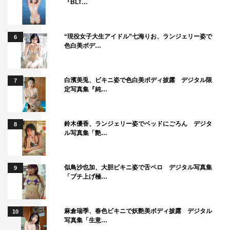
『BLT…
“現役女子大生アイドル”七海りお、ランジェリー姿で
6
色白美ボデ…
白濱美兎、ビキニ姿で色白美ボディ披露 デジタル限
7
定写真集『純…
鈴木優香、ランジェリー姿でベッドにごろん デジタ
8
ル写真集「艶…
似鳥沙也加、大胆ビキニ姿で舌ペロ デジタル写真集
9
「ブチ上げ極…
麻倉瑞季、春色ビキニで妖艶美ボディ披露 デジタル
10
写真集「生意…