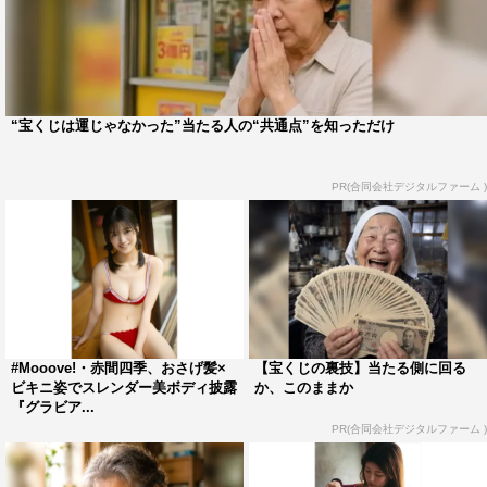
“宝くじは運じゃなかった”当たる人の“共通点”を知っただけ
PR(合同会社デジタルファーム )
#Mooove!・赤間四季、おさげ髪×
【宝くじの裏技】当たる側に回る
ビキニ姿でスレンダー美ボディ披露
か、このままか
『グラビア...
PR(合同会社デジタルファーム )