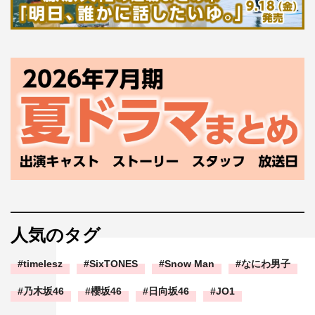
人気のタグ
timelesz
SixTONES
Snow Man
なにわ男子
乃木坂46
櫻坂46
日向坂46
JO1