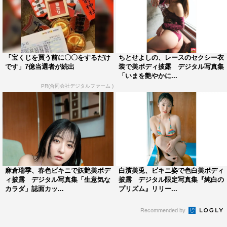
「宝くじを買う前に〇〇をするだけ
ちとせよしの、レースのセクシー衣
です」7億当選者が続出
装で美ボディ披露 デジタル写真集
「いまを艶やかに...
PR(合同会社デジタルファーム )
麻倉瑞季、春色ビキニで妖艶美ボデ
白濱美兎、ビキニ姿で色白美ボディ
ィ披露 デジタル写真集「生意気な
披露 デジタル限定写真集『純白の
カラダ」誌面カッ...
プリズム』リリー...
Recommended by