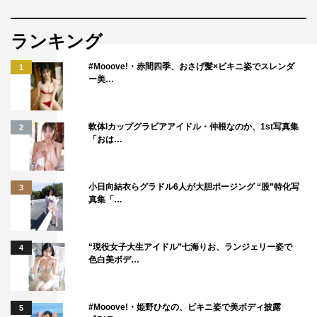
ランキング
#Mooove!・赤間四季、おさげ髪×ビキニ姿でスレンダ
1
ー美…
軟体Iカップグラビアアイドル・仲根なのか、1st写真集
2
「おは…
小日向結衣らグラドル6人が大胆ポージング “股”特化写
3
真集「…
“現役女子大生アイドル”七海りお、ランジェリー姿で
4
色白美ボデ…
#Mooove!・姫野ひなの、ビキニ姿で美ボディ披露
5