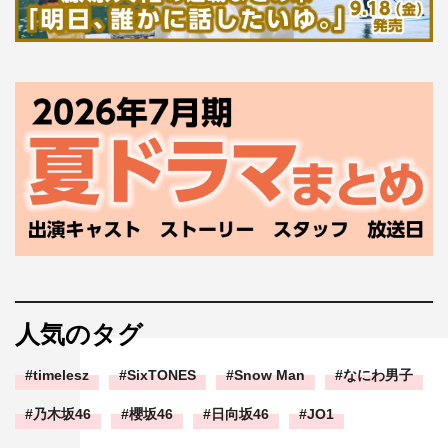
人気のタグ
timelesz
SixTONES
Snow Man
なにわ男子
乃木坂46
櫻坂46
日向坂46
JO1