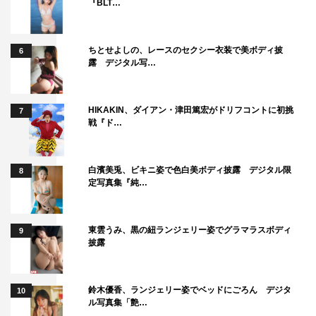
『BLT…
ちとせよしの、レースのセクシー衣装で美ボディ披
6
露 デジタル写…
HIKAKIN、ダイアン・津田篤宏がドリフコントに初挑
7
戦『ド…
白濱美兎、ビキニ姿で色白美ボディ披露 デジタル限
8
定写真集『純…
東雲うみ、黒の紐ランジェリー姿でグラマラスボディ
9
披露
鈴木優香、ランジェリー姿でベッドにごろん デジタ
10
ル写真集「艶…