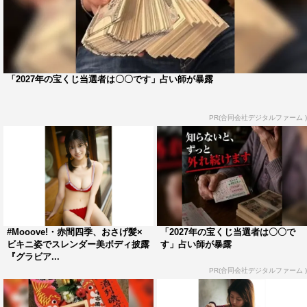
「2027年の宝くじ当選者は〇〇です」占い師が暴露
PR(合同会社デジタルファーム )
#Mooove!・赤間四季、おさげ髪×
「2027年の宝くじ当選者は〇〇で
ビキニ姿でスレンダー美ボディ披露
す」占い師が暴露
『グラビア...
PR(合同会社デジタルファーム )