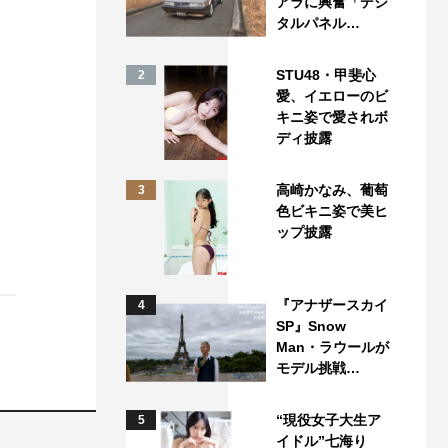
アラに興奮「デジ
タルパネル…
STU48・甲斐心
2
愛、イエローのビ
キニ姿で愛されボ
ディ披露
高崎かなみ、葡萄
3
色ビキニ姿で美ヒ
ップ披露
『アナザースカイ
4
SP』Snow
Man・ラウールが
モデル挑戦…
“現役女子大生ア
5
イドル”七海り