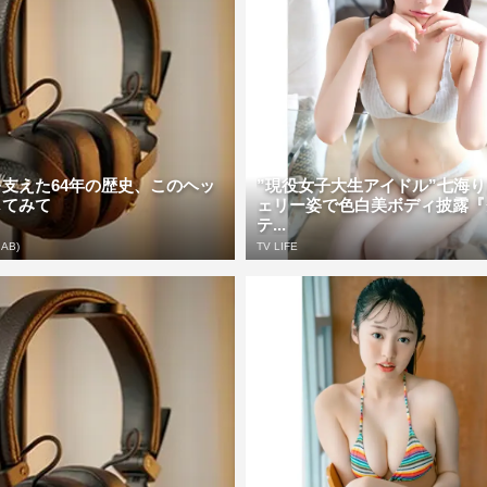
支えた64年の歴史、このヘッ
”現役女子大生アイドル”七海
じてみて
ェリー姿で色白美ボディ披露『
テ...
 AB)
TV LIFE