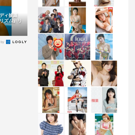
ボディ披露
リズム』リ
 by