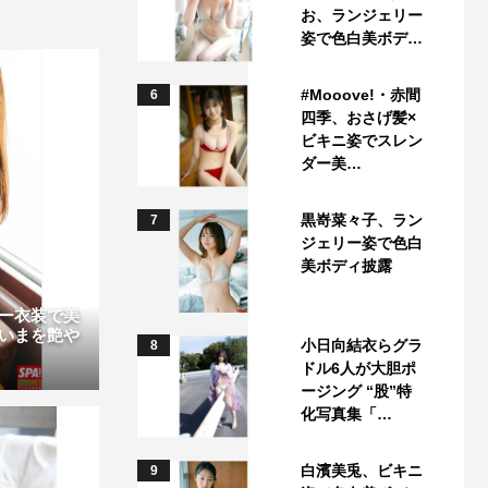
お、ランジェリー
姿で色白美ボデ…
#Mooove!・赤間
6
四季、おさげ髪×
ビキニ姿でスレン
ダー美…
黒嵜菜々子、ラン
7
ジェリー姿で色白
美ボディ披露
ー衣装で美
いまを艶や
小日向結衣らグラ
8
ドル6人が大胆ポ
ージング “股”特
化写真集「…
白濱美兎、ビキニ
9