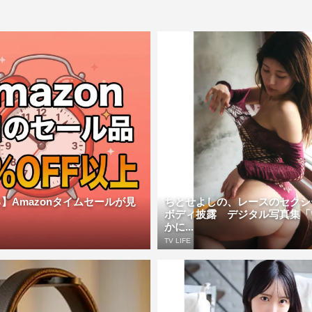
】Amazonタイムセールが見
ちとせよしの、レースのセクシ
ボディ披露 デジタル写真集「
かに...
TV LIFE