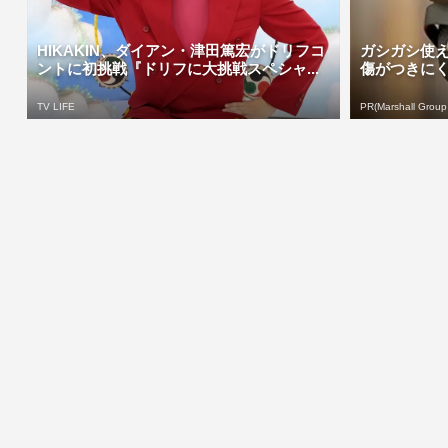
HIKAKIN、ダイアン・津田篤宏がドリフコ
ガシガシ使
ントに初挑戦『ドリフに大挑戦スペシャ...
傷がつきに
TV LIFE
PR(Marshall Group