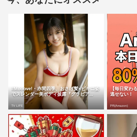
#Mooove!・赤間四季、おさげ髪×ビキニ姿
【毎日変わる
でスレンダー美ボディ披露『グラビア...
逃せない！
TV LIFE
PR(Amazon)