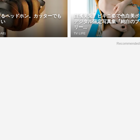
えるヘッドホン。カッターでも
白濱美兎、ビキニ姿で色白美
くい
デジタル限定写真集『純白のプ
リー...
 AB)
TV LIFE
Recommended