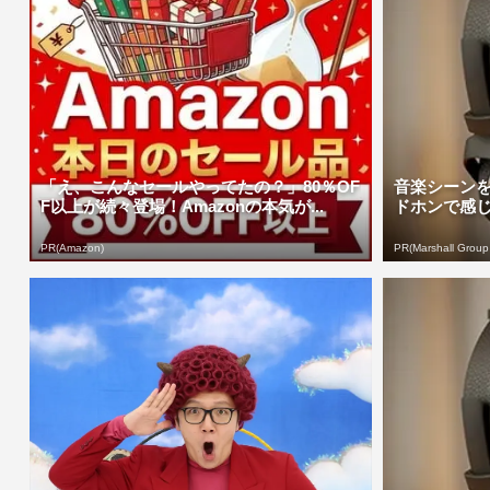
「え、こんなセールやってたの？」80％OF
音楽シーンを
F以上が続々登場！Amazonの本気が...
ドホンで感
PR(Amazon)
PR(Marshall Group