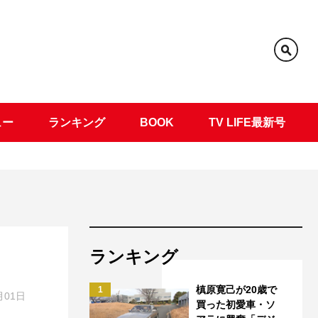
ュー
ランキング
BOOK
TV LIFE最新号
ランキング
槙原寛己が20歳で
1
月01日
買った初愛車・ソ