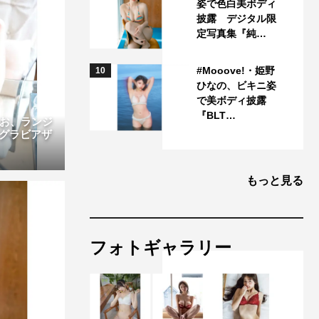
姿で色白美ボディ
披露 デジタル限
定写真集『純…
#Mooove!・姫野
10
ひなの、ビキニ姿
で美ボディ披露
『BLT…
りお、ランジ
グラビアザ
もっと見る
フォトギャラリー