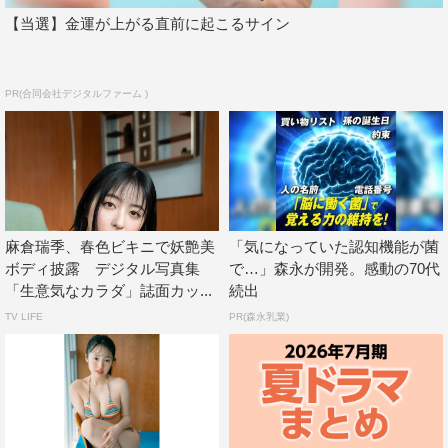
【当選】金運が上がる直前に起こるサイン
PR(合同会社デジタルファーム )
麻倉瑞季、春色ビキニで妖艶美
「気になっていた認知機能が菌
ボディ披露 デジタル写真集
で…」森永が開発。感動の70代
「生意気なカラダ」誌面カッ...
続出
TV LIFE
PR(森永乳業)