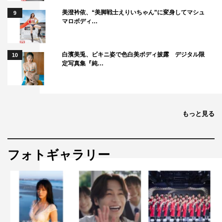
美澄衿依、“美脚戦士えりいちゃん”に変身してマシュ
9
マロボディ…
白濱美兎、ビキニ姿で色白美ボディ披露 デジタル限
10
定写真集『純…
もっと見る
フォトギャラリー