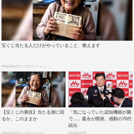
宝くじ当たる人だけがやっていること、教えます
PR(合同会社デジタルファーム )
【宝くじの裏技】当たる側に回
「気になっていた認知機能が菌
るか、このままか
で…」森永が開発。感動の70代
続出
PR(合同会社デジタルファーム )
PR(森永乳業)