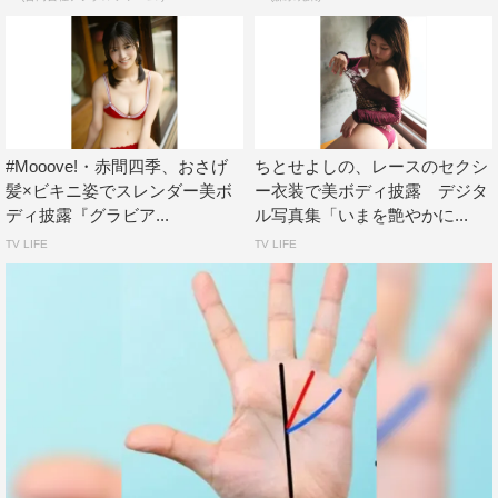
#Mooove!・赤間四季、おさげ
ちとせよしの、レースのセクシ
髪×ビキニ姿でスレンダー美ボ
ー衣装で美ボディ披露 デジタ
ディ披露『グラビア...
ル写真集「いまを艶やかに...
TV LIFE
TV LIFE