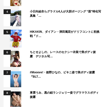
小日向結衣らグラドル6人が大胆ポージング “股”特化写
4
真集「…
HIKAKIN、ダイアン・津田篤宏がドリフコントに初挑
5
戦『ド…
ちとせよしの、レースのセクシー衣装で美ボディ披
6
露 デジタル写…
#Mooove!・姫野ひなの、ビキニ姿で美ボディ披露
7
『BLT…
東雲うみ、黒の紐ランジェリー姿でグラマラスボディ
8
披露