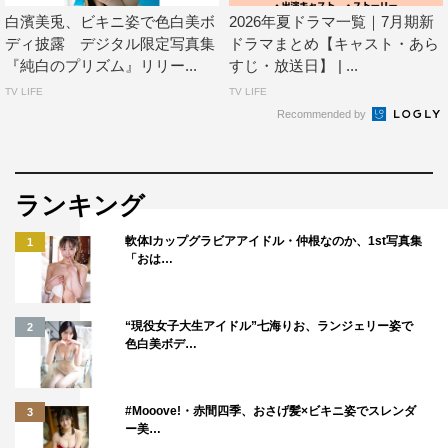
白濱美兎、ビキニ姿で色白美ボ
2026年夏ドラマ一覧｜7月期新
ディ披露 デジタル限定写真集
ドラマまとめ【キャスト・あら
『純白のプリズム』リリー...
すじ・放送日】 | ...
TV LIFE
TV LIFE
Recommended by
ランキング
軟体Iカップグラビアアイドル・仲根なのか、1st写真集
1
「おは…
“現役女子大生アイドル”七海りお、ランジェリー姿で
2
色白美ボデ…
#Mooove!・赤間四季、おさげ髪×ビキニ姿でスレンダ
3
ー美…