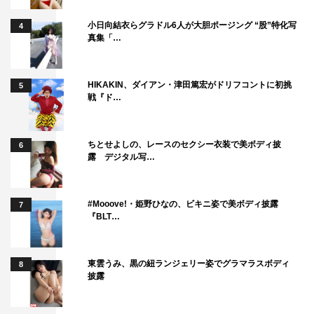
小日向結衣らグラドル6人が大胆ポージング “股”特化写
4
真集「…
HIKAKIN、ダイアン・津田篤宏がドリフコントに初挑
5
戦『ド…
ちとせよしの、レースのセクシー衣装で美ボディ披
6
露 デジタル写…
#Mooove!・姫野ひなの、ビキニ姿で美ボディ披露
7
『BLT…
東雲うみ、黒の紐ランジェリー姿でグラマラスボディ
8
披露