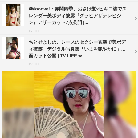
#Mooove!・赤間四季、おさげ髪×ビキニ姿でス
レンダー美ボディ披露『グラビアザテレビジョ
ン』アザーカット7点公開 |...
TV LIFE
ちとせよしの、レースのセクシー衣装で美ボデ
ィ披露 デジタル写真集「いまを艶やかに」誌
面カット公開 | TV LIFE w...
TV LIFE