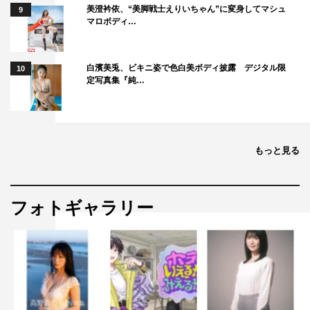
美澄衿依、“美脚戦士えりいちゃん”に変身してマシュ
9
マロボディ…
白濱美兎、ビキニ姿で色白美ボディ披露 デジタル限
10
定写真集『純…
もっと見る
フォトギャラリー