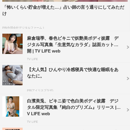
「怖いくらい貯金が増えた…」占い師の言う通りにしてみただ
け
PR(合同会社デジタルファーム )
麻倉瑞季、春色ビキニで妖艶美ボディ披露 デ
ジタル写真集「生意気なカラダ」誌面カット公
開 | TV LIFE web
TV LIFE
【大人気】ひんやり冷感寝具で快適な睡眠をあ
なたに。
PR(アイリスプラザ)
白濱美兎、ビキニ姿で色白美ボディ披露 デジ
タル限定写真集『純白のプリズム』リリース | T
V LIFE web
TV LIFE