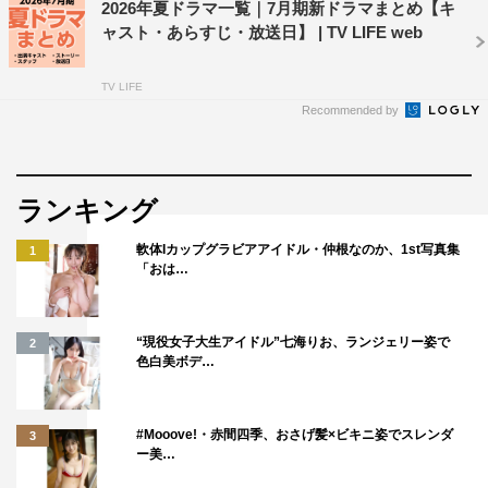
2026年夏ドラマ一覧｜7月期新ドラマまとめ【キ
ャスト・あらすじ・放送日】 | TV LIFE web
TV LIFE
Recommended by
ランキング
軟体Iカップグラビアアイドル・仲根なのか、1st写真集
1
「おは…
“現役女子大生アイドル”七海りお、ランジェリー姿で
2
色白美ボデ…
#Mooove!・赤間四季、おさげ髪×ビキニ姿でスレンダ
3
ー美…