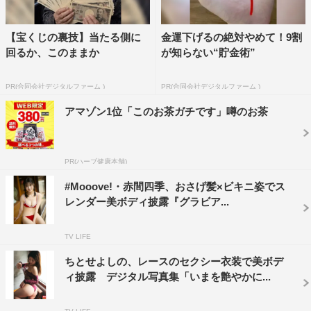
【宝くじの裏技】当たる側に
金運下げるの絶対やめて！9割
回るか、このままか
が知らない“貯金術”
PR(合同会社デジタルファーム )
PR(合同会社デジタルファーム )
アマゾン1位「このお茶ガチです」噂のお茶
PR(ハーブ健康本舗)
#Mooove!・赤間四季、おさげ髪×ビキニ姿でス
レンダー美ボディ披露『グラビア...
TV LIFE
ちとせよしの、レースのセクシー衣装で美ボデ
ィ披露 デジタル写真集「いまを艶やかに...