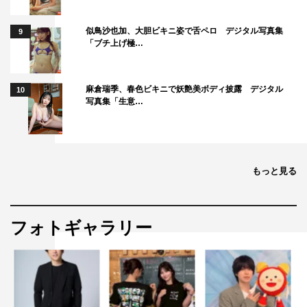
似鳥沙也加、大胆ビキニ姿で舌ペロ デジタル写真集
9
「ブチ上げ極…
麻倉瑞季、春色ビキニで妖艶美ボディ披露 デジタル
10
写真集「生意…
もっと見る
フォトギャラリー