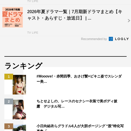
TV LIFE
2026年夏ドラマ一覧｜7月期新ドラマまとめ【キ
ャスト・あらすじ・放送日】 | ...
TV LIFE
Recommended by
ランキング
#Mooove!・赤間四季、おさげ髪×ビキニ姿でスレンダ
1
ー美…
ちとせよしの、レースのセクシー衣装で美ボディ披
2
露 デジタル写…
小日向結衣らグラドル6人が大胆ポージング “股”特化写
3