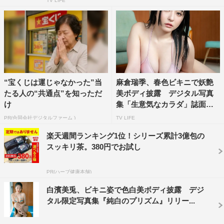
TV LIFE
“宝くじは運じゃなかった”当
麻倉瑞季、春色ビキニで妖艶
たる人の“共通点”を知っただ
美ボディ披露 デジタル写真
け
集「生意気なカラダ」誌面カ
ッ...
PR(合同会社デジタルファーム )
TV LIFE
楽天週間ランキング1位！シリーズ累計3億包の
スッキリ茶。380円でお試し
PR(ハーブ健康本舗)
白濱美兎、ビキニ姿で色白美ボディ披露 デジ
タル限定写真集『純白のプリズム』リリー...