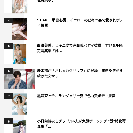
色白美ボデ…
STU48・甲斐心愛、イエローのビキニ姿で愛されボデ
4
ィ披露
白濱美兎、ビキニ姿で色白美ボディ披露 デジタル限
5
定写真集『純…
鈴木福が『おしゃれクリップ』に登場 成長を見守り
6
続けた父から…
黒嵜菜々子、ランジェリー姿で色白美ボディ披露
7
小日向結衣らグラドル6人が大胆ポージング “股”特化写
8
真集「…