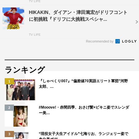
TV LIFE
HIKAKIN、ダイアン・津田篤宏がドリフコント
に初挑戦『ドリフに大挑戦スペシャ...
TV LIFE
Recommended by
ランキング
『しゃべくり007』“偏差値70英語エリート軍団”河野
1
太郎、…
#Mooove!・赤間四季、おさげ髪×ビキニ姿でスレンダ
2
ー美…
“現役女子大生アイドル”七海りお、ランジェリー姿で
3