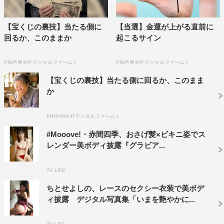
【宝くじの裏技】当たる側に
【当選】金運が上がる直前に
回るか、このままか
起こるサイン
PR(合同会社デジタルファーム )
PR(合同会社デジタルファーム )
【宝くじの裏技】当たる側に回るか、このまま
か
PR(合同会社デジタルファーム )
#Mooove!・赤間四季、おさげ髪×ビキニ姿でス
レンダー美ボディ披露『グラビア...
TV LIFE
ちとせよしの、レースのセクシー衣装で美ボデ
ィ披露 デジタル写真集「いまを艶やかに...