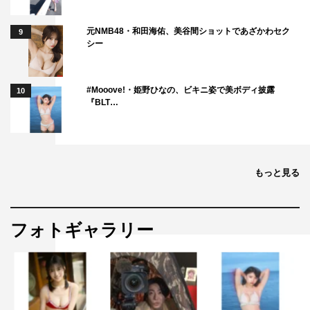
元NMB48・和田海佑、美谷間ショットであざかわセク
9
シー
#Mooove!・姫野ひなの、ビキニ姿で美ボディ披露
10
『BLT…
もっと見る
フォトギャラリー