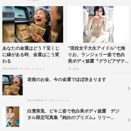
TV LIFE
あなたの金運はどう？宝くじ
”現役女子大生アイドル”七海
に縁がある時、金運はこう変
りお、ランジェリー姿で色白
わる
美ボディ披露『グラビアザテ...
PR(合同会社デジタルファーム )
TV LIFE
老後のお金、今の金運でほぼ決まります
PR(合同会社デジタルファーム )
白濱美兎、ビキニ姿で色白美ボディ披露 デジ
タル限定写真集『純白のプリズム』リリー...