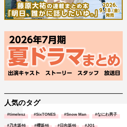
人気のタグ
timelesz
SixTONES
Snow Man
なにわ男子
乃木坂46
櫻坂46
日向坂46
JO1