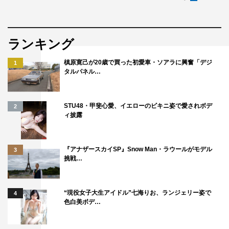
ランキング
槙原寛己が20歳で買った初愛車・ソアラに興奮「デジ
1
タルパネル…
STU48・甲斐心愛、イエローのビキニ姿で愛されボデ
2
ィ披露
『アナザースカイSP』Snow Man・ラウールがモデル
3
挑戦…
“現役女子大生アイドル”七海りお、ランジェリー姿で
4
色白美ボデ…