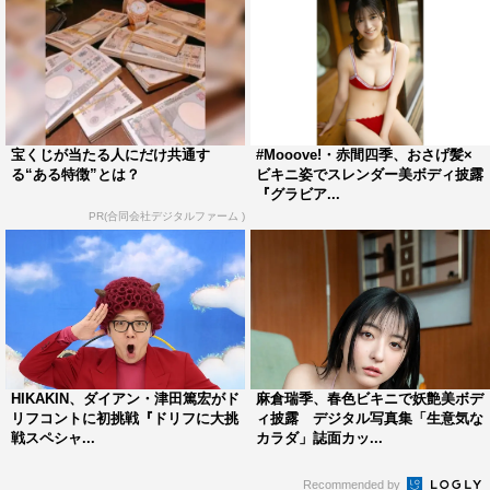
宝くじが当たる人にだけ共通す
#Mooove!・赤間四季、おさげ髪×
る“ある特徴”とは？
ビキニ姿でスレンダー美ボディ披露
『グラビア...
PR(合同会社デジタルファーム )
HIKAKIN、ダイアン・津田篤宏がド
麻倉瑞季、春色ビキニで妖艶美ボデ
リフコントに初挑戦『ドリフに大挑
ィ披露 デジタル写真集「生意気な
戦スペシャ...
カラダ」誌面カッ...
Recommended by