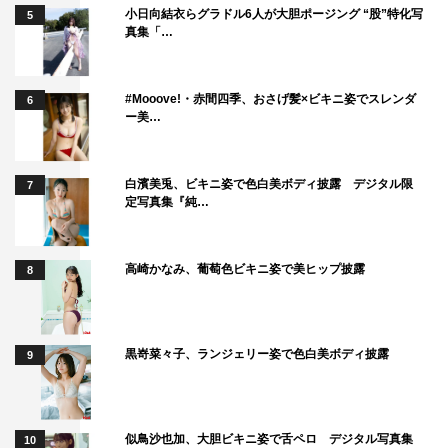
小日向結衣らグラドル6人が大胆ポージング “股”特化写
5
真集「…
#Mooove!・赤間四季、おさげ髪×ビキニ姿でスレンダ
6
ー美…
白濱美兎、ビキニ姿で色白美ボディ披露 デジタル限
7
定写真集『純…
高崎かなみ、葡萄色ビキニ姿で美ヒップ披露
8
黒嵜菜々子、ランジェリー姿で色白美ボディ披露
9
似鳥沙也加、大胆ビキニ姿で舌ペロ デジタル写真集
10