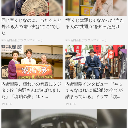
さらに「そんな萬治郎の奥さん役を演じさせていただく
ことは、この上ない喜びであり、少しでもいい作品になれ
ばと撮影に臨みました。萬治郎は情熱の塊みたいな人。そ
同じ宝くじなのに、当たる人と
“宝くじは運じゃなかった”当た
の萬治郎を演じる内野さんの作品に対する思いも強く、エ
外れる人の違い実は“ここ”でし
る人の“共通点”を知っただけ
た
ネルギッシュな萬治郎を表現するために、台本にはないア
PR(合同会社デジタルファーム )
PR(合同会社デジタルファーム )
ドリブやアイディアをリハーサルでされます。驚かされる
ことばかりでしたが、内野さんがシーン1つひとつをどの
ように演じられるのか、ワクワクする日々でもありまし
た。そんな内野さんのお芝居に寄り添えるよう、温かく夫
を支える妻であるよう、私も1つひとうのシーンを丁寧に
演じました」と撮影を振り返った。
内野聖陽、檀れいの暴露にタジ
内野聖陽インタビュー「“やっ
タジ!?「内野さんに遊ばれまし
てみなはれ”に萬治郎の全てが
そして「一人の日本人の生き様を熱く描いた物語。見て
た」『琥珀の夢』10・...
詰まっている」ドラマ『琥...
いただければ、きっと誰もが萬治郎に惚れ、誇りに思うは
TV LIFE
TV LIFE
ず。今を生きる人々の胸にも響く『琥珀の夢』をぜひご覧
ください」と語った。