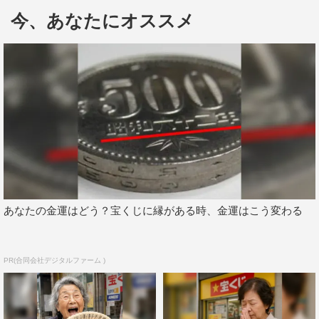
日本初のウイスキー造りに心血を注ぎ、やがて日本一の
今、あなたにオススメ
洋酒メーカー「暁屋」の創業者となる主人公・鳴江萬治郎
を内野が演じる。
今回、追加キャストとして発表されたのは、萬治郎を支
える家族・鳴江家の面々。最愛の妻・サト役に檀れい。弟
（萬治郎）思いの心優しき兄・千恵蔵役には生瀬勝久。萬
治郎とサト夫婦の長男・寿太郎役は大東駿介。幼少時代の
萬治郎役には、渡邉蒼。そして、息子思いの父・義兵衛役
を中村梅雀、母・ちよ役を原田美枝子が演じる。
あなたの金運はどう？宝くじに縁がある時、金運はこう変わる
檀れいは「明治・大正・昭和と日本が変化していく時代
に、主人公・萬治郎の夢をかなえるエネルギーの強さに圧
倒されました。そして台本を読み進めていけばいくほど、
PR(合同会社デジタルファーム )
萬治郎の熱い思いと人に対する優しさに触れ、あふれる涙
が止まりませんでした」と作品の印象を語った。