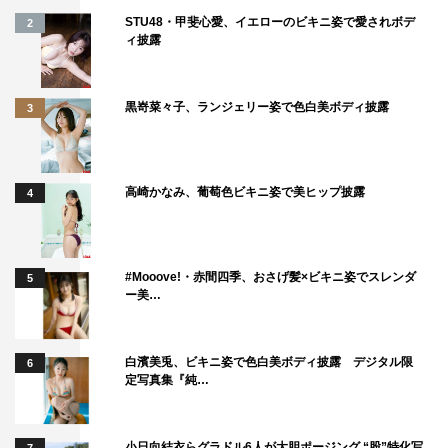
STU48・甲斐心愛、イエローのビキニ姿で愛されボデ
2
ィ披露
黒嵜菜々子、ランジェリー姿で色白美ボディ披露
3
高崎かなみ、葡萄色ビキニ姿で美ヒップ披露
4
#Mooove!・赤間四季、おさげ髪×ビキニ姿でスレンダ
5
ー美…
白濱美兎、ビキニ姿で色白美ボディ披露 デジタル限
6
定写真集『純…
小日向結衣らグラドル6人が大胆ポージング “股”特化写