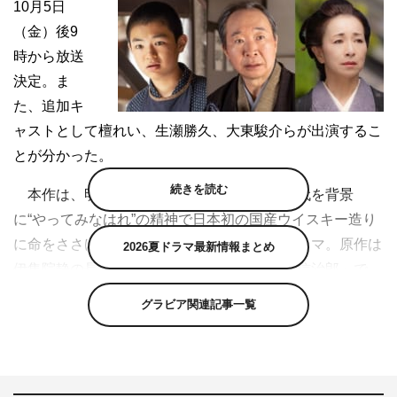
10月5日
（金）後9
時から放送
決定。ま
た、追加キ
ャストとして檀れい、生瀬勝久、大東駿介らが出演するこ
とが分かった。
続きを読む
本作は、明治・大正・昭和という激動の時代を背景
に“やってみなはれ”の精神で日本初の国産ウイスキー造り
に命をささげた男の人生を描くヒューマンドラマ。原作は
2026夏ドラマ最新情報まとめ
伊集院静の長編小説「琥珀の夢 小説 鳥井信治郎」で、
サントリー創業者・鳥井信治郎の人生を描いているが、ド
グラビア関連記事一覧
ラマでは鳥井をモデルにしつつ、一人の人間が新たな価値
観を創造するという大きな夢を抱き、成し遂げるまでの物
語を描いている。