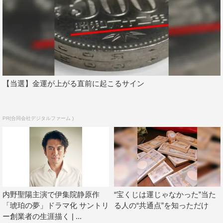
日経ドラマスペシャル『琥珀の夢』
テレビ東京系
2018年10月5日（金）夜9時放送 ※BSテレ東で今冬放送
予定
原作：伊集院静
出演：内野聖陽、檀れい、生瀬勝久、大東駿介、渡邉蒼、
【当選】金運が上がる直前に起こるサイン
中村梅雀、原田美枝子ほか
脚本：森下直
PR(合同会社デジタルファーム )
監督：松田秀知
公式サイト：http://www.tv-tokyo.co.jp/kohakunoyume/
©テレビ東京
内野聖陽主演で伊集院静原作
“宝くじは運じゃなかった”当た
「琥珀の夢」ドラマ化 サントリ
る人の“共通点”を知っただけ
ー創業者の生涯描く | ...