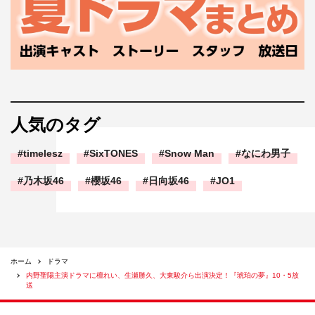
人気のタグ
timelesz
SixTONES
Snow Man
なにわ男子
乃木坂46
櫻坂46
日向坂46
JO1
ホーム
ドラマ
内野聖陽主演ドラマに檀れい、生瀬勝久、大東駿介ら出演決定！『琥珀の夢』10・5放
送