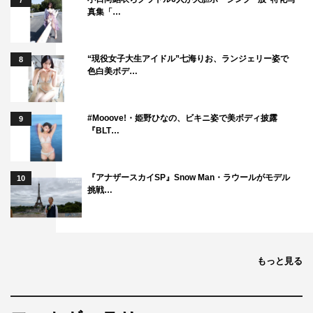
7
真集「…
“現役女子大生アイドル”七海りお、ランジェリー姿で
8
色白美ボデ…
#Mooove!・姫野ひなの、ビキニ姿で美ボディ披露
9
『BLT…
『アナザースカイSP』Snow Man・ラウールがモデル
10
挑戦…
もっと見る