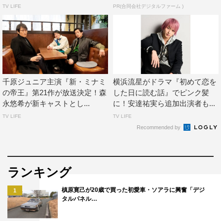
TV LIFE
PR(合同会社デジタルファーム )
千原ジュニア主演『新・ミナミ
横浜流星がドラマ『初めて恋を
の帝王』第21作が放送決定！森
した日に読む話』でピンク髪
永悠希が新キャストとし...
に！安達祐実ら追加出演者も...
TV LIFE
TV LIFE
Recommended by
ランキング
槙原寛己が20歳で買った初愛車・ソアラに興奮「デジ
1
タルパネル…