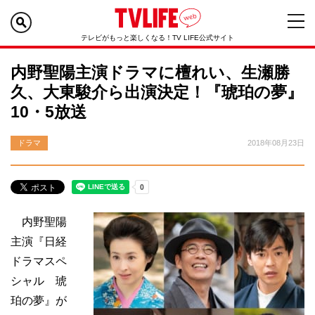
テレビがもっと楽しくなる！TV LIFE公式サイト
内野聖陽主演ドラマに檀れい、生瀬勝
久、大東駿介ら出演決定！『琥珀の夢』
10・5放送
ドラマ
2018年08月23日
内野聖陽
主演『日経
ドラマスペ
シャル 琥
珀の夢』が