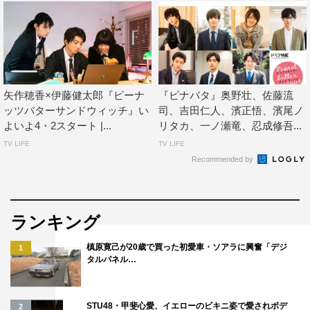
PBSの先輩研究員。既に何度も事例をこなしている、成績
優秀なPBSのブレーン。データ至上主義者で、人の感情に
疎いところがある。これまでの実績を基に、あらゆる局面
で確率論を展開。婚活女子4人それぞれの行動を受け“結婚
する確率”や“恋愛が進展する可能性”をPBS内で共有する。
矢作穂香×伊藤健太郎『ピーナ
『ピナバタ』奥野壮、佐藤流
ッツバターサンドウィッチ』い
司、吉田仁人、濱正悟、濱尾ノ
＜コメント＞
よいよ4・2スタート |...
リタカ、一ノ瀬竜、忍成修吾...
ドラマ特区『ピーナッツバターサンドウィッチ』で小林役
TV LIFE
TV LIFE
を演じさせていただきます、伊藤健太郎です。
Recommended by
政府の婚活サポート機関、もちろん、実在しない機関です
が、この秘密機関「PBS」の一員としてクールに淡々と調
査、分析し、時に新人の椿を面白がりながら、婚活女子4
ランキング
人の恋愛模様と椿の成長を
槙原寛己が20歳で買った初愛車・ソアラに興奮「デジ
1
権田所長と共に見守っていきたいと思っています。
タルパネル…
■伊藤修子／権田所長役
STU48・甲斐心愛、イエローのビキニ姿で愛されボデ
2