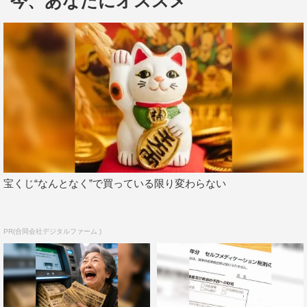
今、あなたにオススメ
いわゆる婚活ドラマと大きく違うポイントは、婚活をサ
ポートする“謎の組織”ピーナッツバターサンドウィッチー
ズの存在。本作では、政府が女性の選ぶ多様な幸せの形を
サポートする秘密機関を立ち上げた、という独自の世界観
で描かれる。
バリキャリ、セカンドライフ、妊活など、さまざまなカ
テゴリーのなか、ピーナッツバターサンドウィッチーズ
（通称PBS）が担当するのは「婚活」。PBSは、日本女性
の中から婚活女子4人をピックアップし、サポート・研究
宝くじ“なんとなく”で買っている限り変わらない
していく秘密のトリオだ。
ドラマ版では、婚活女子の恋愛模様の合間に、PBSによ
PR(合同会社デジタルファーム )
るデータから見た恋愛解説（ワンナイトラブから付き合え
る確立は通常何％、20代で結婚に不安を持つ女性は何％な
ど）や、スタジオトークのような談義が挟まる試みとなっ
ており、ラブストーリーとスタジオトークがサンドされた