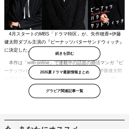
4月スタートのMBS「ドラマ特区」が、矢作穂香×伊藤
健太郎ダブル主演の『ピーナッツバターサンドウィッチ』
に決定した。
続きを読む
本作は「with online」で連載中の話題の婚活マンガ『ピ
ーナッツバターサンドウィッチ』を矢作穂香×伊藤健太郎
2026夏ドラマ最新情報まとめ
のダブル主演で実写ドラマ化。過去の不倫経験から“普
通”に執着する沙代。長年付き合った彼となかなか次の段
グラビア関連記事一覧
階に進めない美晴。流されやすくいつもセフレ止まりな美
和。プライドの高さから玉の輿しかありえない茜。それぞ
れ違った結婚観を持つ4人の女子たちが、「結婚」へ向け
て奮闘するリアルな恋愛模様を描く。