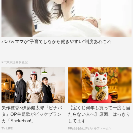
中で唯一、潜入捜査を担当。扮装をして街に溶け込み、婚
活女子4人の行動を近くで監視・報告していく。
＜コメント＞
この度、『ピーナッツバターサンドウィッチ』に出演させ
パパ＆ママが“子育てしながら働きやすい”制度あれこれ
ていただくことになりました。
もともと原作を読んでいたので、出演が決まった時からず
っとワクワクが止まりませんでした。
PR(東京証券取引所)
演じられることができて、とても光栄です。
女性たちの婚活の行方を、最後までしっかりと見守ってい
きたいと思います。
どんな展開になっていくのか、私自身もとても楽しみで
す！
矢作穂香×伊藤健太郎『ピナバ
【宝くじ何年も買って一度も当
タ』OP主題歌がビッケブラン
たらない人へ】原因、はっきり
■伊藤健太郎／小林役
カ「Shekebon!」...
してます
＜キャラクター＞
TV LIFE
PR(合同会社デジタルファーム )