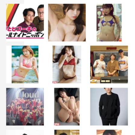
『ピーナッツバターサンドウィッチ』原作者・ミツコ コメント
ドラマ特区『ピーナッツバターサンドウィッチ』
MBS
4月2日（木）スタート
毎週木曜 深0・59～
tvk
4月2日（木）スタート
毎週木曜 後11・00～
チバテレ
4月3日（金）スタート
毎週金曜 深0・00～
テレ玉