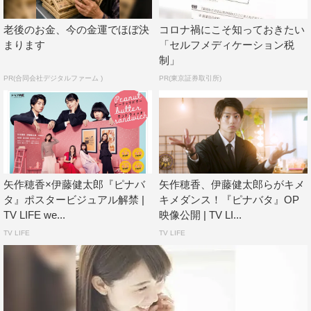
恋愛バラエティ型の新感覚・ラブコメディとなる。
老後のお金、今の金運でほぼ決
コロナ禍にこそ知っておきたい
矢作が演じるのは、ピーナッツバターサンドウィッチー
まります
「セルフメディケーション税
ズの新人研究員で、この組織の存在と結婚自体に疑問を持
制」
っている、慌てんぼ系女子・椿。伊藤が演じるのは、デー
PR(合同会社デジタルファーム )
PR(東京証券取引所)
タ至上主義で、成績優秀だが人に興味がない理系男子の先
輩研究員・小林。さらに、PBSを取り仕切る権田所長で、
伊藤修子が出演する。
＜キャラクター紹介／出演者コメント＞
矢作穂香×伊藤健太郎『ピナバ
矢作穂香、伊藤健太郎らがキメ
■矢作穂香／椿役
タ』ポスタービジュアル解禁 |
キメダンス！『ピナバタ』OP
TV LIFE we...
映像公開 | TV LI...
＜キャラクター＞
TV LIFE
TV LIFE
政府の婚活サポート機関=ピーナッツバターサンドウィッ
チ（通称PBS）の新入研究員だが、この組織の存在に懐疑
的で、結婚に対してもあまりいい印象を抱いていない。慌
てん坊で声が大きく、すぐ感情的になってしまう。PBSの