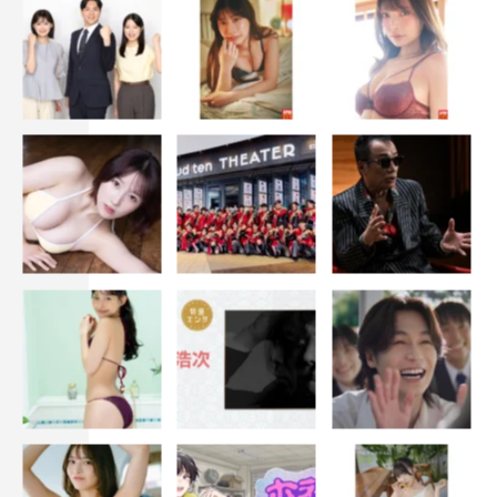
4月8日（水）スタート
毎週水曜 後11・30～
とちテレ
4月9日（木）スタート
毎週木曜 後10・25～
群馬テレビ
4月9日（木）スタート
毎週木曜 後11・30～ ほか
＜無料見逃し配信＞
TVer、MBS動画イズム、GYAO！ほかにて無料見逃し配信
出演：矢作穂香 伊藤健太郎 伊藤修子
原作：ミツコ『ピーナッツバターサンドウィッチ』（講談
社「withonline」連載中）