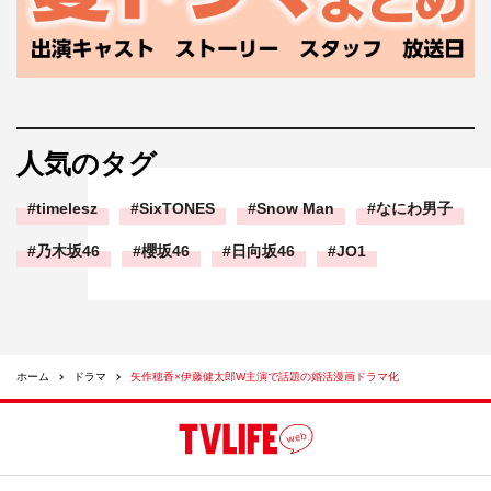
伊藤修子
伊藤健太郎
矢作穂香
人気のタグ
timelesz
SixTONES
Snow Man
なにわ男子
乃木坂46
櫻坂46
日向坂46
JO1
ホーム
ドラマ
矢作穂香×伊藤健太郎W主演で話題の婚活漫画ドラマ化