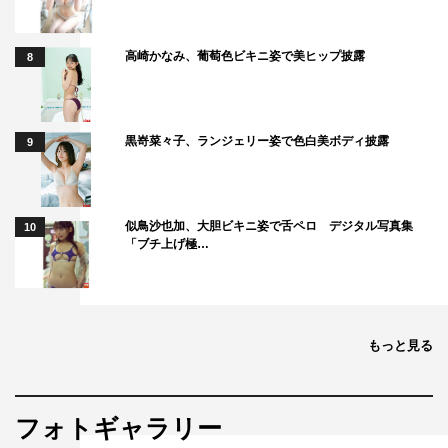
これから身の回りにいる関西人の話声に耳をそばだてる毎
日になりそうです。
高崎かなみ、葡萄色ビキニ姿で美ヒップ披露
8
よろしくお願いいたします。
黒嵜菜々子、ランジェリー姿で色白美ボディ披露
9
似鳥沙也加、大胆ビキニ姿で舌ペロ デジタル写真集
10
「ブチ上げ極…
もっと見る
フォトギャラリー