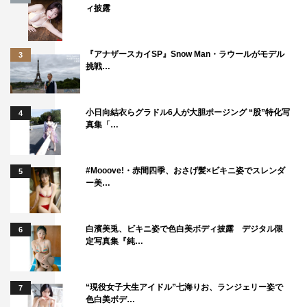
＜キャラクター＞
ィ披露
PBSの所長。この組織の成り立ちを知っており、上層部の
人間とも精通しているようだが、多くを語ろうとはしない
『アナザースカイSP』Snow Man・ラウールがモデル
3
謎の人物。ピーナッツバターサンドウィッチを誰よりも愛
挑戦…
しており常に手放さない。全くやる気がないようにも見え
るが、時折非常に的を射た発言をする。自身の結婚観は不
小日向結衣らグラドル6人が大胆ポージング “股”特化写
4
明。
真集「…
＜コメント＞
権田所長役をやらせていただきます伊藤修子です。
#Mooove!・赤間四季、おさげ髪×ビキニ姿でスレンダ
5
ー美…
あれこれ悩む女性たちを俯瞰する気楽な立場ですが、自分
自身は関東の出身で特に方言とかがないので、関西弁のセ
リフというのが心配です。
白濱美兎、ビキニ姿で色白美ボディ披露 デジタル限
6
定写真集『純…
一言二言レベルならごまかせても偽物感がどうしても出て
しまいそうです…。
吉本に所属しているというだけで関西の方ですかと言われ
“現役女子大生アイドル”七海りお、ランジェリー姿で
7
色白美ボデ…
ることもありますが、関西要素は0です。