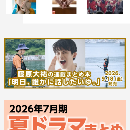
政府の秘密組織、ピーナッツバターサンドウィッチーズも
行動を開始する。
4人を待つのは、人生を変えてしまう出会い？それと
も…。
20代OL女子4人が送るリアルすぎる婚活物語。
ドラマ公式Twitter：＠pbs_drama
ドラマ公式Instagram：pbs_drama
ドラマ公式サイト：https://www.mbs.jp/pbs_drama/
©『ピーナッツバターサンドウィッチ』製作委員会・MBS
©ミツコ/講談社