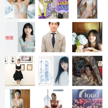
総監修：スミス
監督：椿本慶次郎、山岸一行
脚本：伊達さん、下田悠子
制作：ソケット
製作：『ピーナッツバターサンドウィッチ』製作委員会・
MBS
＜あらすじ＞
努力すれば何でも手に入ると思っている、バリキャリOL
沙代。
長過ぎる交際に、結婚への希望も薄まっていく看護師、美
晴。
求められるとすぐに体を許してしまう、自己評価の低い信
用金庫OL美和。
誰もが振り向く美貌の高嶺の花なのに、どこか影のある秘
書、茜。
自分の手で幸せを掴むため、4人が始めたのは「婚活」。