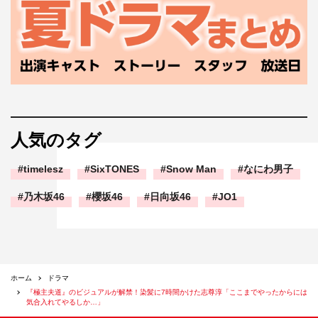
な方に玉木さんのことを聞いたら、優しくて素敵な方だと
皆さん口をそろえておっしゃっていましたし、安心して胸
に飛び込んでいきたいです。川口さんは芯が真っすぐな方
だと、テレビなどを見て勝手な印象を抱いていて。美久の
ふわっとした部分をどう表現していくのか、楽しみにして
います。
人気のタグ
timelesz
SixTONES
Snow Man
なにわ男子
乃木坂46
櫻坂46
日向坂46
JO1
ホーム
ドラマ
『極主夫道』のビジュアルが解禁！染髪に7時間かけた志尊淳「ここまでやったからには
気合入れてやるしか…」