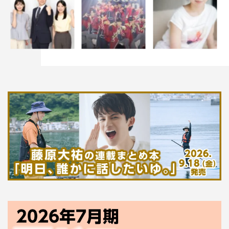
極道内でのやり取りも描かれていきます。おそらく龍さん
の家庭内での出来事とは違った角度になるし、極道たちの
中で生み出される笑いもあるので楽しみです。出演に際し
て瑠東監督とお話させていただいたですが、この作品に対
してすごく熱い思いを持たれていて。演じる上での不安が
やわらいだし、原作とはまた違った魅力が広がる作品にな
るのではと期待が膨らみました。今から難しそうだなと思
っているのが目上の人、組長とかにどんな感じでツッコむ
かですね。実生活で目上の人にタメ口で話すことはまずあ
りませんし（笑）。一応、雅は極道でもあるわけだから、
そのあたりのリアリティをどうやって持たせていこうか考
えています。
龍さんはあまり多くを語らず、大事なことは背中で語る感
じが素敵だと思います。また現場での玉木さんを見て、い
いな、好きだなという瞬間がたくさん見つかると思うの
で、そこで感じた自分の思いを大切に演じたいです。色々