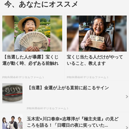
玉木宏 コメント
今、あなたにオススメ
龍は元極道らしく、外見からして非常に強烈なキャラクタ
ー。ここまで変身する役は、少なくとも現代劇ではなかっ
たと思います。ただ、インパクトの強いアイテムがたくさ
んあるおかげで役に入りやすいですし、自然と作品の世界
観に引き込んでもらえる気がします。こんな外見の龍です
が、内面は真っすぐでバカ正直。どんな行動も美久や家族
【当選した人が暴露】宝くじ
宝くじ当たる人だけがやって
のためなんです。そこは龍を演じる上で一番、大事にした
運が動く時、必ずある前触れ
いること、教えます
いところでもあります。
PR(合同会社デジタルファーム )
PR(合同会社デジタルファーム )
僕自身、できる限り家事をやるようにしているので、あら
ためて何かを練習するということはなかったです。イタリ
【当選】金運が上がる直前に起こるサイン
アンに和食と料理もいろいろ作りますし、魚をさばくこと
もできます。掃除に関しては苦手なので、ちゃんとできた
PR(合同会社デジタルファーム )
らいいなと思っています（笑）。龍のセリフにもあります
玉木宏×川口春奈×志尊淳が『極主夫道』の見ど
が、日中にいろいろ家事をし、家族が帰ってくるまでに食
ころを語る！「日曜日の夜に笑っていた...
事の準備をし、子供がいれば寝かしつけるという主夫や主