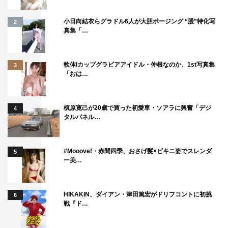
小日向結衣らグラドル6人が大胆ポージング “股”特化写
2
真集「…
軟体Iカップグラビアアイドル・仲根なのか、1st写真集
3
「おは…
槙原寛己が20歳で買った初愛車・ソアラに興奮「デジ
4
タルパネル…
#Mooove!・赤間四季、おさげ髪×ビキニ姿でスレンダ
5
ー美…
玉木宏
HIKAKIN、ダイアン・津田篤宏がドリフコントに初挑
6
戦『ド…
川口春奈 コメント