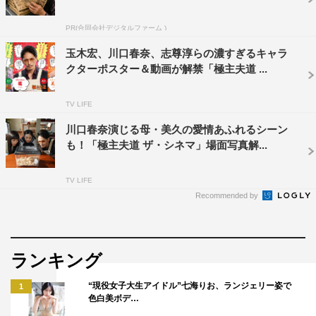
の多い時代だからこそ、家族で談笑しながら楽しんでいた
PR(合同会社デジタルファーム )
だけるとうれしいです。原作にはないオリジナルの要素、
玉木宏、川口春奈、志尊淳らの濃すぎるキャラ
例えば龍と美久のなれそめエピソードも描かれてきます
クターポスター＆動画が解禁「極主夫道 ...
し、コミカルでありながらもハートフルな作品にしたいで
す。
TV LIFE
川口春奈演じる母・美久の愛情あふれるシーン
も！「極主夫道 ザ・シネマ」場面写真解...
TV LIFE
Recommended by
ランキング
“現役女子大生アイドル”七海りお、ランジェリー姿で
1
色白美ボデ…