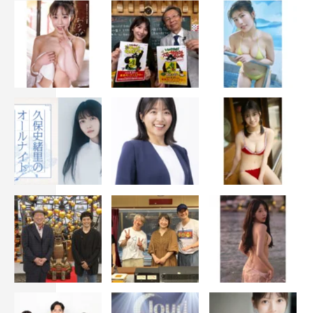
川口春奈
志尊淳 コメント
雅の役柄に合わせて髪型を明るくしたら、完成まで7時間
かかりました。でも髪型や衣装を作り込むことでキャラク
ターを作る助けになってくれると思うし、パッと見ただけ
で雅だと分かる感じになってくれればと思っています。こ
こまでやったからには、もう気合い入れてやるしかないで
すね（笑）。
ドラマ版『極主夫道』では、雅と龍さんのいた組のことや