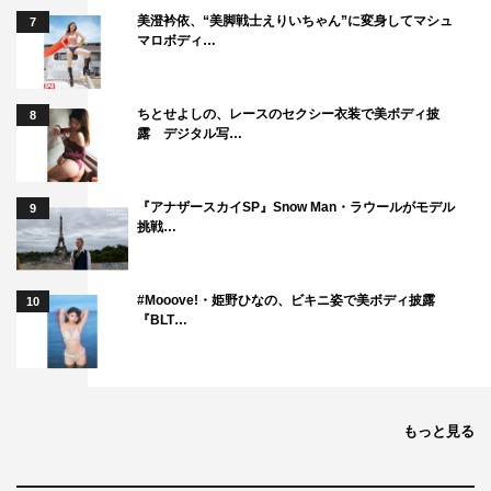
美久は何事も一生懸命でかわいい人ですね。家事や料理が
美澄衿依、“美脚戦士えりいちゃん”に変身してマシュ
7
マロボディ…
苦手だったり、周囲とズレたところもあるんですが、そこ
がチャーミングなんです。ドラマ版では向日葵という娘が
いるんですが、きっと美久みたいに子供がいてもバリバリ
ちとせよしの、レースのセクシー衣装で美ボディ披
8
露 デジタル写…
働いている女性はたくさんいるでしょうし、龍さんと比べ
ればだいぶ現実味があるキャラクターだと思います
（笑）。実は私自身も家事が苦手で、自粛期間中にいろい
『アナザースカイSP』Snow Man・ラウールがモデル
9
ろ挑戦してみたんです。でも、やっぱり上手にできなく
挑戦…
て。龍さんみたいな旦那さんがいたら助かるし、自分の母
親もそうですが、家事や子供の面倒を見てくれる人に尊敬
#Mooove!・姫野ひなの、ビキニ姿で美ボディ披露
10
の思いを感じました。
『BLT…
久しぶりにお会いした玉木さんはもう龍さんになってい
て、インパクトの強さに驚きました（笑）。あんな感じな
のに家事が上手で、早起きして作ったお弁当の写真をSNS
もっと見る
にアップしてみたいなことをするんだから、すごいギャッ
プだと思います。でも、たぶん美久はそんな龍さんの内面