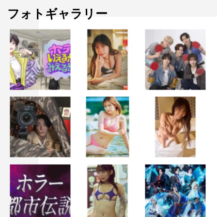
を好きになったんだと思うし、愛のある掛け合いにしたい
フォトギャラリー
ですね。龍さんが向日葵とどういうやり取りをするのかも
楽しみです。志尊さんとはこの作品ではじめてご一緒しま
す。役作りのために髪の色を変えたと噂に聞いてはいたの
ですが、想像した以上で（笑）。でも、だからこそ皆さん
も新鮮な印象を受けると思いますし、雅とのシーンも多い
から楽しみです。
ほかにも極道の皆さんは強烈なビジュアルなんですが、ど
の人もギャップがありながらも真っすぐ生きていて。傍か
ら見たとき、そこが面白いと思うから、あまりコメディと
いうことは意識せずに皆さんと絡んでいきたいです。世の
中に閉塞感がある中、家族の温かさを描いたこういう作品
に携われることは光栄ですし、原作よりもさらにパワーア
ップさせたドラマをお届けしたいと思います。