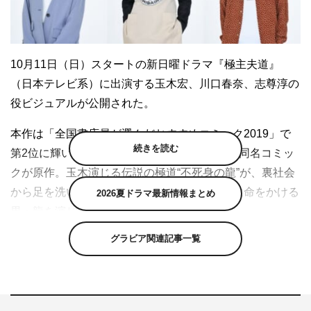
10月11日（日）スタートの新日曜ドラマ『極主夫道』
（日本テレビ系）に出演する玉木宏、川口春奈、志尊淳の
役ビジュアルが公開された。
本作は「全国書店員が選んだおすすめコミック2019」で
続きを読む
第2位に輝いた、「くらげバンチ」で連載中の同名コミッ
クが原作。玉木演じる伝説の極道“不死身の龍”が、裏社会
から足を洗い、エプロンに着替えて専業主夫に命をかける
2026夏ドラマ最新情報まとめ
男・龍を演じるアットホームな任侠コメディ。
グラビア関連記事一覧
不死身の“龍”を演じる玉木、龍の妻“美久”を演じる川口、
龍の元舎弟“雅”を演じる志尊の個性あふれる役ビジュアル
が解禁。さらに3人からのコメントも到着した。