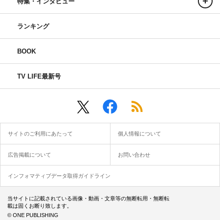
特集・インタビュー
日曜ドラマ『極主夫道』
ランキング
日本テレビ系
2020年10月11日（日）スタート
BOOK
毎週日曜 後10・30～11・25
原作：『極主夫道』（新潮社「くらげバンチ」連載中）
TV LIFE最新号
出演：玉木宏、川口春奈、志尊淳
WEB
サイトのご利用にあたって
個人情報について
公式サイト：
https://www.ytv.co.jp/gokushufudo/
公式Twitter：
https://twitter.com/gokushufu_drama
広告掲載について
お問い合わせ
公式Instagram：
インフォマティブデータ取得ガイドライン
https://www.instagram.com/gokushufu_drama
公式LINE：https://lin.ee/d5BOlPr
当サイトに記載されている画像・動画・文章等の無断転用・無断転
載は固くお断り致します。
©おおのこうすけ／新潮社
© ONE PUBLISHING