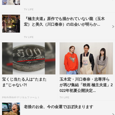
婦の生活は大変だと思います。いつも家をキレイで安全な
TV LIFE
状態に保っていると考えると、本当にありがたい存在です
『極主夫道』原作でも描かれていない龍（玉木
ね。
宏）と美久（川口春奈）の出会いが明らか...
川口さんとは6年ぶりの共演になります。彼女の瞬発力は
前作のときに見させていただいていますし、ふとした瞬間
TV LIFE
にパッと熱量が上がる美久の雰囲気は想像できるところが
あります。美久は龍と違いまったく家事ができないです
が、そのできない感じも面白いし、彼女から毎回ラリアッ
トをされるのも楽しみです（笑）。雅を演じる志尊くんと
は初共演になりますが、一緒にインタビューなどを受けて
みると、その言葉から柔軟性がある人だと感じられて、い
宝くじ当たる人は“たまた
玉木宏・川口春奈・志尊淳ら
い師弟関係、兄貴と舎弟になれるのではないかと思ってい
ま”じゃない?!
が再び集結「​​映画 極主夫道」2
022年初夏公開決定...
ます。
PR(合同会社デジタルファーム )
TV LIFE
この作品で描かれているのはひと言で言うと家族の日常に
なるのですが、それでいて非常におかしく、見たことがな
老後のお金、今の金運でほぼ決まります
いコメディになるのではと感じています。不安や心配ごと