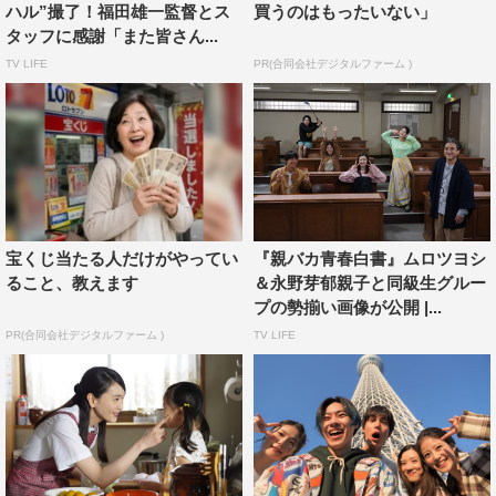
ハル”撮了！福田雄一監督とス
買うのはもったいない」
タッフに感謝「また皆さん...
TV LIFE
PR(合同会社デジタルファーム )
さくらの恋人・ハタケを演じた中川は「皆さん、本当にお
宝くじ当たる人だけがやってい
『親バカ青春白書』ムロツヨシ
疲れ様でした。このような慣れない環境の中で、初めての
ること、教えます
＆永野芽郁親子と同級生グルー
ことだらけでスタッフの皆さん、本当に本当に大変だった
プの勢揃い画像が公開 |...
と思います。本当にありがとうございました。畠山雅治と
PR(合同会社デジタルファーム )
TV LIFE
いうキャラクターが本当に大好きで、自粛期間の時から、
早く現場に行きたいなとワクワクドキドキしていました。
大好きなムロさんが座長の現場に参加できて、そして福田
監督の作品に加わることができて本当に楽しかったです。
ありがとうございました」と語った。