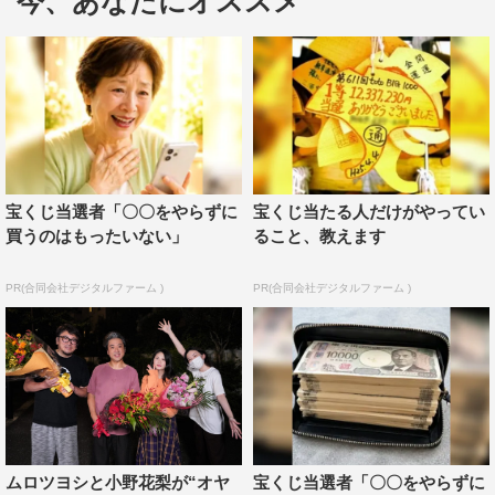
今、あなたにオススメ
ムロツヨシ演じるガタローの娘・さくらを演じた永野が
「お疲れ様でした。このような厳しい状況を全て味方に付
けてしまうような、前向きな現場に参加できて、私自身と
ても幸せな時間を過ごさせてもらいました。福田さんの作
宝くじ当選者「〇〇をやらずに
宝くじ当たる人だけがやってい
品に出演させていただいてとてもうれしかったですし、何
買うのはもったいない」
ること、教えます
よりムロさんの娘になれて…幸せでした。…泣いちゃう
PR(合同会社デジタルファーム )
PR(合同会社デジタルファーム )
（笑）」とコメントすると、ムロがもらい泣き。写真撮影
も終えて「帰ります！」という永野に対して、ムロは「帰
っちゃうの？」と寂しがっていた。
ムロツヨシと小野花梨が“オヤ
宝くじ当選者「〇〇をやらずに