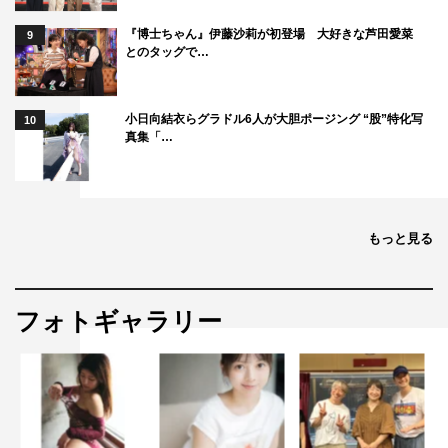
脚本統括・演出：福田雄一
『博士ちゃん』伊藤沙莉が初登場 大好きな芦田愛菜
9
脚本：穴吹一朗
とのタッグで…
チーフプロデューサー：池田健司
プロデューサー：高明希、鈴木大造、白石香織
小日向結衣らグラドル6人が大胆ポージング “股”特化写
10
製作著作：日本テレビ
真集「…
番組公式HP：
https://www.ntv.co.jp/oyabaka/
番組Twitter：
https://twitter.com/oyabaka_ntv
もっと見る
フォトギャラリー
ムロツヨシ
中川大志
今田美桜
小野花梨
戸塚純貴
新垣結衣