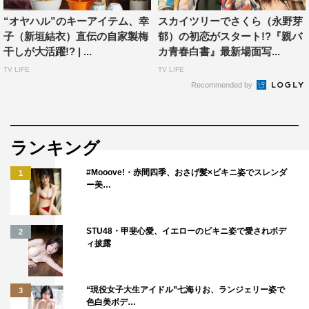
“オヤハル”のキーアイテム、幸
スカイツリーでさくら（永野芽
子（新垣結衣）直伝の自家製梅
郁）の初恋がスタート!?『親バ
干しが大活躍!? | ...
カ青春白書』最新場面写...
TV LIFE
TV LIFE
Recommended by
ランキング
#Mooove!・赤間四季、おさげ髪×ビキニ姿でスレンダ
1
ー美…
STU48・甲斐心愛、イエローのビキニ姿で愛されボデ
2
番組情報
ィ披露
『親バカ青春白書』
日本テレビ系
“現役女子大生アイドル”七海りお、ランジェリー姿で
3
色白美ボデ…
第7話（最終回）2020年9月13日（日）後10・30～11・25