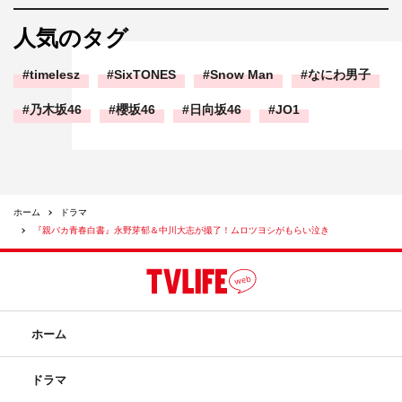
人気のタグ
timelesz
SixTONES
Snow Man
なにわ男子
乃木坂46
櫻坂46
日向坂46
JO1
ホーム
ドラマ
『親バカ青春白書』永野芽郁＆中川大志が撮了！ムロツヨシがもらい泣き
ホーム
ドラマ