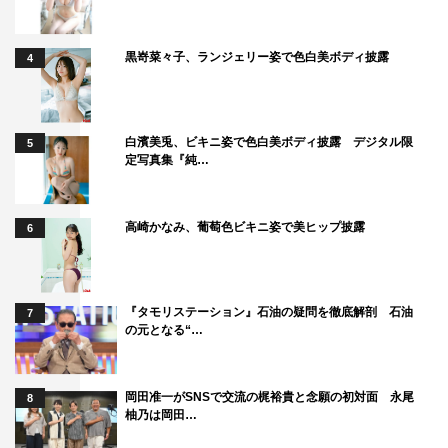
＜第7話（最終回）あらすじ＞
黒嵜菜々子、ランジェリー姿で色白美ボディ披露
4
シェアハウス生活が続く小比賀家で、さくら（永野芽郁）
が豹変。ガタロー（ムロツヨシ）をめぐる娘・さくらVS
同級生・美咲（小野花梨）の水面下のガチバトルが勃発す
白濱美兎、ビキニ姿で色白美ボディ披露 デジタル限
5
る。さらにハタケ（中川大志）、寛子（今田美桜）、根来
定写真集『純…
（戸塚純貴）も巻き込み青春の悩み渦巻く小比賀家に、さ
くらの異変を感じ取ったガタローの母・多恵（高畑淳子）
高崎かなみ、葡萄色ビキニ姿で美ヒップ披露
6
が香川から上京してくる。悩みを打ち明けたさくらは、多
恵から優しかった母・幸子（新垣結衣）の衝撃的な過去を
聞き…。
『タモリステーション』石油の疑問を徹底解剖 石油
7
の元となる“…
＜出演＞
ムロツヨシ、永野芽郁、中川大志、今田美桜、戸塚純貴、
小野花梨、谷口翔太／濱田めぐみ、野間口徹、新垣結衣
岡田准一がSNSで交流の梶裕貴と念願の初対面 永尾
8
柚乃は岡田…
＜スタッフ＞