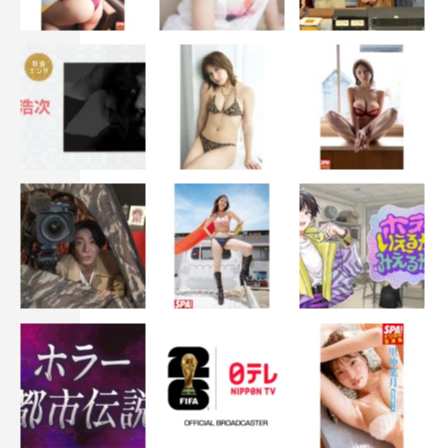
永野芽郁
野間口徹